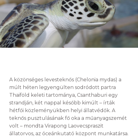
A közönséges levesteknős (Chelonia mydas) a
múlt héten legyengülten sodródott partra
Thaiföld keleti tartománya, Csanthaburi egy
strandján, két nappal később kimúlt – írták
hétfői közleményükben helyi állatvédők. A
teknős pusztulásának fő oka a műanyagszemét
volt – mondta Virapong Laovecspraszit
állatorvos, az óceánkutató központ munkatársa.