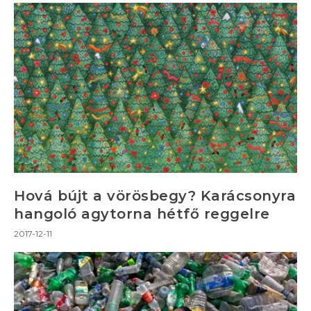
Hová bújt a vörösbegy? Karácsonyra
hangoló agytorna hétfő reggelre
2017-12-11