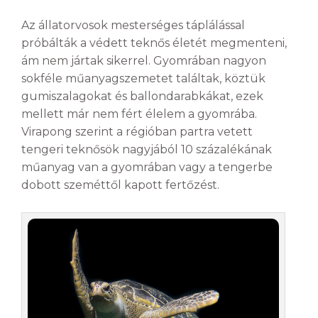
Az állatorvosok mesterséges táplálással
próbálták a védett teknős életét megmenteni,
ám nem jártak sikerrel. Gyomrában nagyon
sokféle műanyagszemetet találtak, köztük
gumiszalagokat és ballondarabkákat, ezek
mellett már nem fért élelem a gyomrába.
Virapong szerint a régióban partra vetett
tengeri teknősök nagyjából 10 százalékának
műanyag van a gyomrában vagy a tengerbe
dobott szeméttől kapott fertőzést.