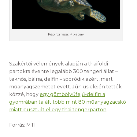
Kép forrása: Pixabay
Szakértői vélemények alapján a thaiföldi
partokra évente legalább 300 tengeri állat –
teknős, bálna, delfin – sodródik azért, mert
műanyagszemetet evett. Június elején tették
közzé, hogy
egy gömbölyűfejű-delfin a
gyomrában talált több mint 80 műanyagzacskó
miatt pusztult el egy thai tengerparton
.
Forrás: MTI