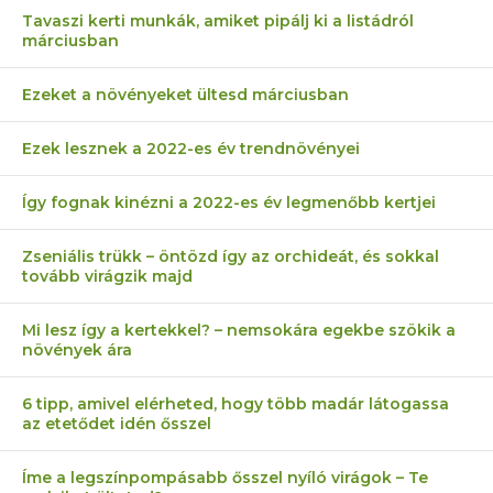
Tavaszi kerti munkák, amiket pipálj ki a listádról
márciusban
Ezeket a növényeket ültesd márciusban
Ezek lesznek a 2022-es év trendnövényei
Így fognak kinézni a 2022-es év legmenőbb kertjei
Zseniális trükk – öntözd így az orchideát, és sokkal
tovább virágzik majd
Mi lesz így a kertekkel? – nemsokára egekbe szökik a
növények ára
6 tipp, amivel elérheted, hogy több madár látogassa
az etetődet idén ősszel
Íme a legszínpompásabb ősszel nyíló virágok – Te