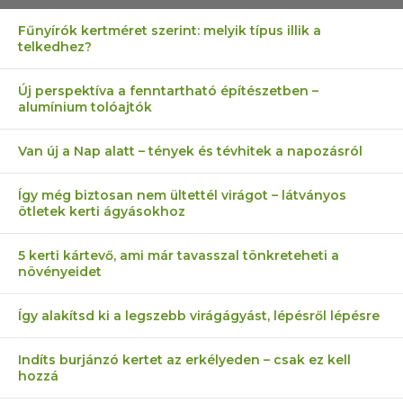
Fűnyírók kertméret szerint: melyik típus illik a
telkedhez?
Új perspektíva a fenntartható építészetben –
alumínium tolóajtók
Van új a Nap alatt – tények és tévhitek a napozásról
Így még biztosan nem ültettél virágot – látványos
ötletek kerti ágyásokhoz
5 kerti kártevő, ami már tavasszal tönkreteheti a
növényeidet
Így alakítsd ki a legszebb virágágyást, lépésről lépésre
Indíts burjánzó kertet az erkélyeden – csak ez kell
hozzá