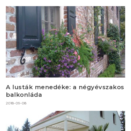
A lusták menedéke: a négyévszakos
balkonláda
2018-09-08