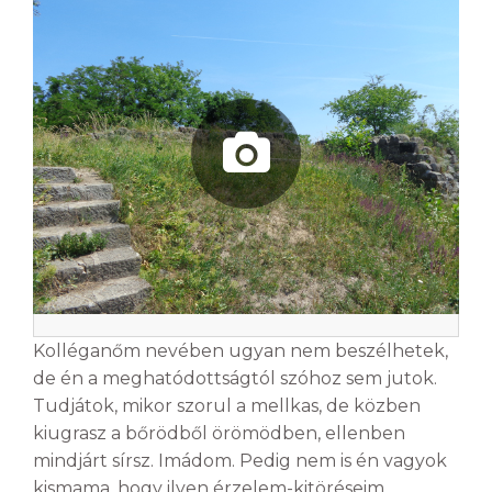
Kolléganőm nevében ugyan nem beszélhetek,
de én a meghatódottságtól szóhoz sem jutok.
Tudjátok, mikor szorul a mellkas, de közben
kiugrasz a bőrödből örömödben, ellenben
mindjárt sírsz. Imádom. Pedig nem is én vagyok
kismama, hogy ilyen érzelem-kitöréseim