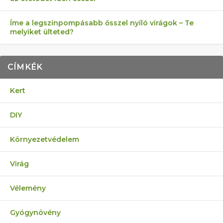
Íme a legszínpompásabb ősszel nyíló virágok – Te
melyiket ülteted?
CÍMKÉK
Kert
DIY
Környezetvédelem
Virág
Vélemény
Gyógynövény