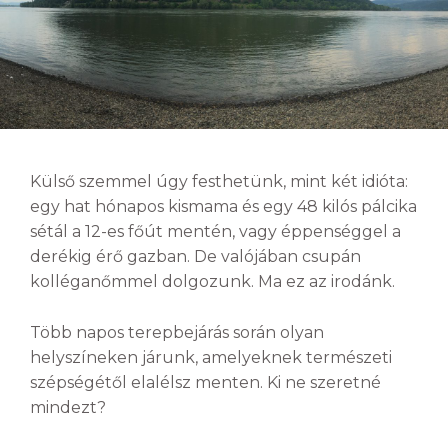
Külső szemmel úgy festhetünk, mint két idióta:
egy hat hónapos kismama és egy 48 kilós pálcika
sétál a 12-es főút mentén, vagy éppenséggel a
derékig érő gazban. De valójában csupán
kolléganőmmel dolgozunk. Ma ez az irodánk.
Több napos terepbejárás során olyan
helyszíneken járunk, amelyeknek természeti
szépségétől elalélsz menten. Ki ne szeretné
mindezt?