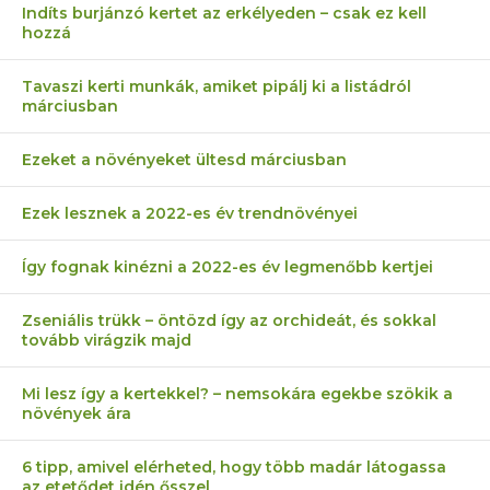
Indíts burjánzó kertet az erkélyeden – csak ez kell
hozzá
Tavaszi kerti munkák, amiket pipálj ki a listádról
márciusban
Ezeket a növényeket ültesd márciusban
Ezek lesznek a 2022-es év trendnövényei
Így fognak kinézni a 2022-es év legmenőbb kertjei
Zseniális trükk – öntözd így az orchideát, és sokkal
tovább virágzik majd
Mi lesz így a kertekkel? – nemsokára egekbe szökik a
növények ára
6 tipp, amivel elérheted, hogy több madár látogassa
az etetődet idén ősszel