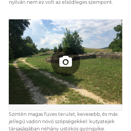
nyilván nem ez volt az elsődleges szempont.
Szintén magas füves terület, kevesebb, és más
jellegű vadon növő szépségekkel: kutyatejek
társaságában néhány üstökös gyöngyike.