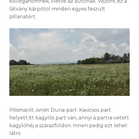
kolléganőmnek, illetve az autónak. Viszont ez a
látvány kárpótol minden egyes feszült
pillanatért:
Pilismarót, ismét Duna-part. Kavicsos part
helyett itt kagylós part van, annyi a partra vetett
kagylóhéj a szárazföldön. Innen pedig ezt lehet
látni: