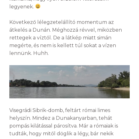
legyenek.
Következő lélegzetelállító momentum az
átkelés a Dunán. Méghozzá révvel, miközben
rettegek a víztől. De a látkép miatt simán
megérte, és nem is kellett túl sokat a vízen
lennünk. Huhh.
Visegrádi Sibrik-domb, feltárt római limes
helyszín. Mindez a Dunakanyarban, tehát
pompás kilátással párosítva. Már a rómaiak is
tudták, hogy mitől döglik a légy, bár nekik