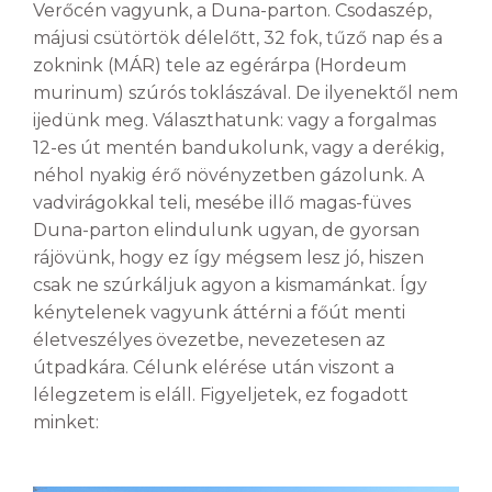
Verőcén vagyunk, a Duna-parton. Csodaszép,
májusi csütörtök délelőtt, 32 fok, tűző nap és a
zoknink (MÁR) tele az egérárpa (Hordeum
murinum) szúrós toklászával. De ilyenektől nem
ijedünk meg. Választhatunk: vagy a forgalmas
12-es út mentén bandukolunk, vagy a derékig,
néhol nyakig érő növényzetben gázolunk. A
vadvirágokkal teli, mesébe illő magas-füves
Duna-parton elindulunk ugyan, de gyorsan
rájövünk, hogy ez így mégsem lesz jó, hiszen
csak ne szúrkáljuk agyon a kismamánkat. Így
kénytelenek vagyunk áttérni a főút menti
életveszélyes övezetbe, nevezetesen az
útpadkára. Célunk elérése után viszont a
lélegzetem is eláll. Figyeljetek, ez fogadott
minket: