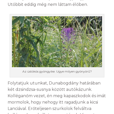
Utóbbit eddig még nem láttam élőben.
Az üstökös gyöngyike. Ugye milyen gyönyörű?
Folytatjuk utunkat, Dunabogdány határában
két dzsindzsa-susnya között autókázunk.
Kolléganőm vezet, én meg kapaszkodok és imát
mormolok, hogy nehogy itt ragadjunk a kicsi
Lanciával. Erőteljesen szurkolok felváltva