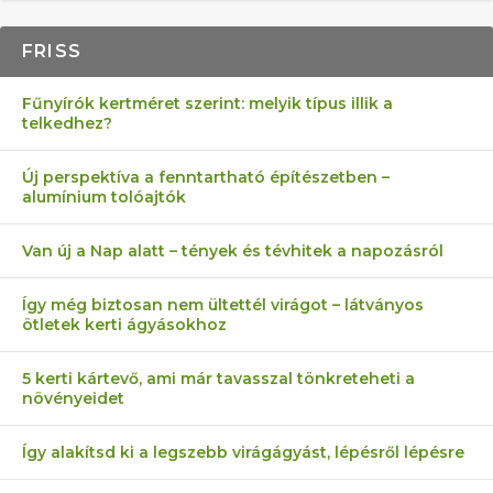
FRISS
Fűnyírók kertméret szerint: melyik típus illik a
telkedhez?
Új perspektíva a fenntartható építészetben –
alumínium tolóajtók
Van új a Nap alatt – tények és tévhitek a napozásról
Így még biztosan nem ültettél virágot – látványos
ötletek kerti ágyásokhoz
5 kerti kártevő, ami már tavasszal tönkreteheti a
növényeidet
Így alakítsd ki a legszebb virágágyást, lépésről lépésre