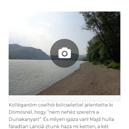
Kolléganőm coelhói bölcselettel jelentette ki
Dömösnél, hogy “nem nehéz szeretni a
Dunakanyart”. És milyen igaza van! Majd hulla
fáradtan Lanciá-ztunk haza mi ketten, a két