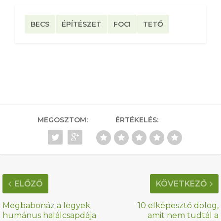
BECS
ÉPÍTÉSZET
FOCI
TETŐ
MEGOSZTOM:
ÉRTÉKELÉS:
ELŐZŐ
KÖVETKEZŐ
Megbabonáz a legyek
10 elképesztő dolog,
humánus halálcsapdája
amit nem tudtál a