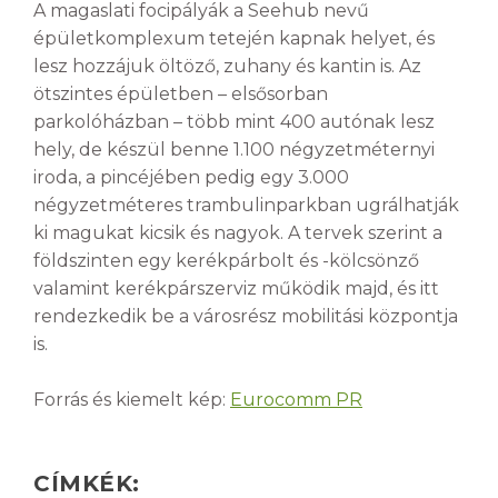
A magaslati focipályák a Seehub nevű
épületkomplexum tetején kapnak helyet, és
lesz hozzájuk öltöző, zuhany és kantin is. Az
ötszintes épületben – elsősorban
parkolóházban – több mint 400 autónak lesz
hely, de készül benne 1.100 négyzetméternyi
iroda, a pincéjében pedig egy 3.000
négyzetméteres trambulinparkban ugrálhatják
ki magukat kicsik és nagyok. A tervek szerint a
földszinten egy kerékpárbolt és -kölcsönző
valamint kerékpárszerviz működik majd, és itt
rendezkedik be a városrész mobilitási központja
is.
Forrás és kiemelt kép:
Eurocomm PR
CÍMKÉK: