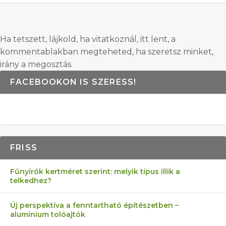
Ha tetszett, lájkold, ha vitatkoznál, itt lent, a
kommentablakban megteheted, ha szeretsz minket,
irány a megosztás.
FACEBOOKON IS SZERESS!
FRISS
Fűnyírók kertméret szerint: melyik típus illik a
telkedhez?
Új perspektíva a fenntartható építészetben –
alumínium tolóajtók