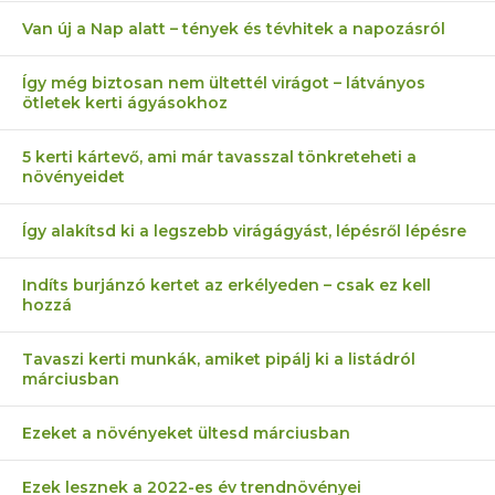
Van új a Nap alatt – tények és tévhitek a napozásról
Így még biztosan nem ültettél virágot – látványos
ötletek kerti ágyásokhoz
5 kerti kártevő, ami már tavasszal tönkreteheti a
növényeidet
Így alakítsd ki a legszebb virágágyást, lépésről lépésre
Indíts burjánzó kertet az erkélyeden – csak ez kell
hozzá
Tavaszi kerti munkák, amiket pipálj ki a listádról
márciusban
Ezeket a növényeket ültesd márciusban
Ezek lesznek a 2022-es év trendnövényei