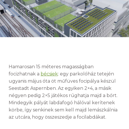
Hamarosan 15 méteres magasságban
focizhatnak a
bécsiek
: egy parkolóház tetején
ugyanis május óta öt műfüves focipálya készül
Seestadt Aspernben. Az egyiken 2×4, a másik
négyen pedig 2×5 játékos rúghatja majd a bőrt.
Mindegyik pályát labdafogó hálóval kerítenek
körbe, így senkinek sem kell majd lemászkálnia
az utcára, hogy összeszedje a focilabdákat.