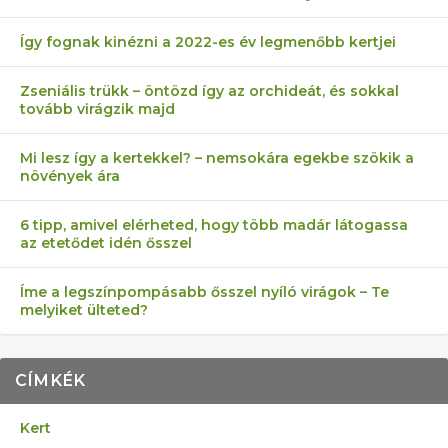
Így fognak kinézni a 2022-es év legmenőbb kertjei
Zseniális trükk – öntözd így az orchideát, és sokkal
tovább virágzik majd
Mi lesz így a kertekkel? – nemsokára egekbe szökik a
növények ára
6 tipp, amivel elérheted, hogy több madár látogassa
az etetődet idén ősszel
Íme a legszínpompásabb ősszel nyíló virágok – Te
melyiket ülteted?
CÍMKÉK
Kert