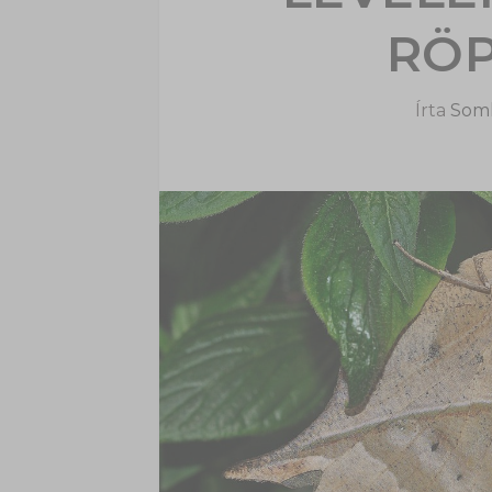
RÖP
Írta
Soml