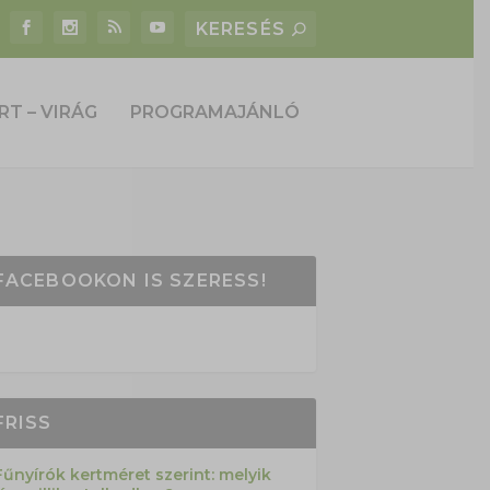
RT – VIRÁG
PROGRAMAJÁNLÓ
FACEBOOKON IS SZERESS!
FRISS
Fűnyírók kertméret szerint: melyik