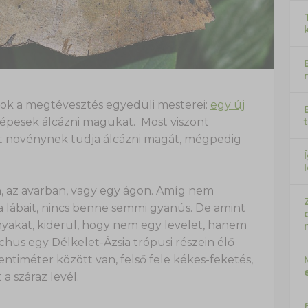
tok a megtévesztés egyedüli mesterei:
egy új
épesek álcázni magukat. Most viszont
tt növénynek tudja álcázni magát, mégpedig
n, az avarban, vagy egy ágon. Amíg nem
 lábait, nincs benne semmi gyanús. De amint
rnyakat, kiderül, hogy nem egy levelet, hanem
achus egy Délkelet-Ázsia trópusi részein élő
centiméter között van, felső fele kékes-feketés,
 a száraz levél.