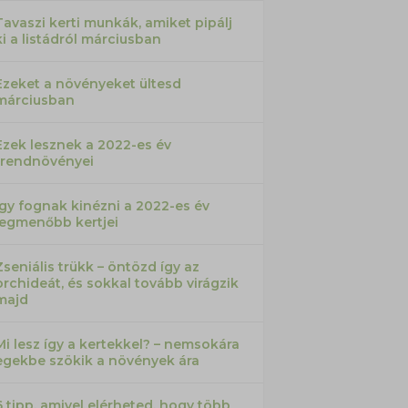
Tavaszi kerti munkák, amiket pipálj
ki a listádról márciusban
Ezeket a növényeket ültesd
márciusban
Ezek lesznek a 2022-es év
trendnövényei
Így fognak kinézni a 2022-es év
legmenőbb kertjei
Zseniális trükk – öntözd így az
orchideát, és sokkal tovább virágzik
majd
Mi lesz így a kertekkel? – nemsokára
egekbe szökik a növények ára
6 tipp, amivel elérheted, hogy több