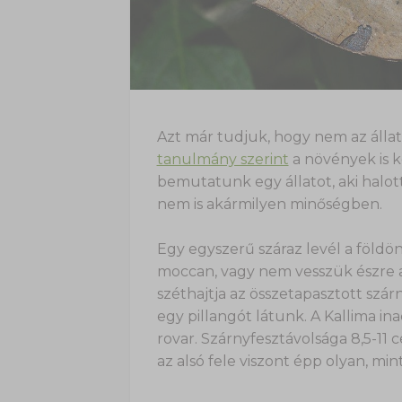
Azt már tudjuk, hogy nem az álla
tanulmány szerint
a növények is k
bemutatunk egy állatot, aki halo
nem is akármilyen minőségben.
Egy egyszerű száraz levél a földö
moccan, vagy nem vesszük észre a
széthajtja az összetapasztott szá
egy pillangót látunk. A Kallima in
rovar. Szárnyfesztávolsága 8,5-11 
az alsó fele viszont épp olyan, mint