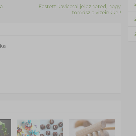
2
 a
Festett kaviccsal jelezheted, hogy
törődsz a vizeinkkel!
ska