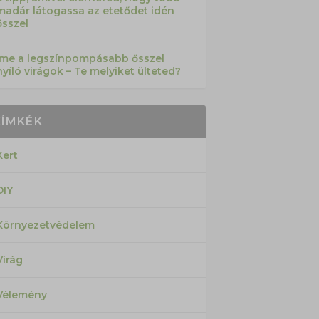
madár látogassa az etetődet idén
ősszel
Íme a legszínpompásabb ősszel
nyíló virágok – Te melyiket ülteted?
CÍMKÉK
Kert
DIY
Környezetvédelem
Virág
Vélemény