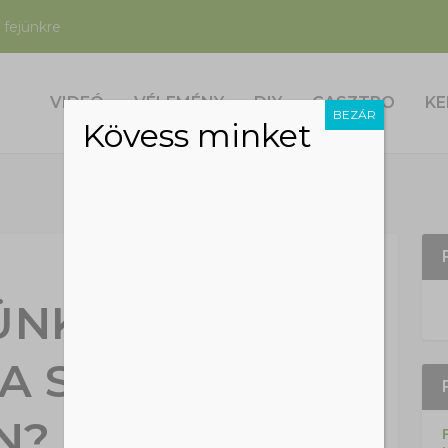
 fejünkre
VIDEÓ
VÉLEMÉNY
DIY
GASZTRO
KE
BEZÁR
Kövess minket
ÜNK ANNYIRA
 A SZÁRAZ
N? ÉS MIÉRT