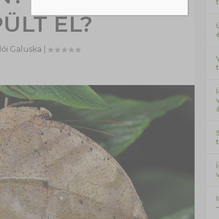
ÜLT EL?
ói Galuska
|