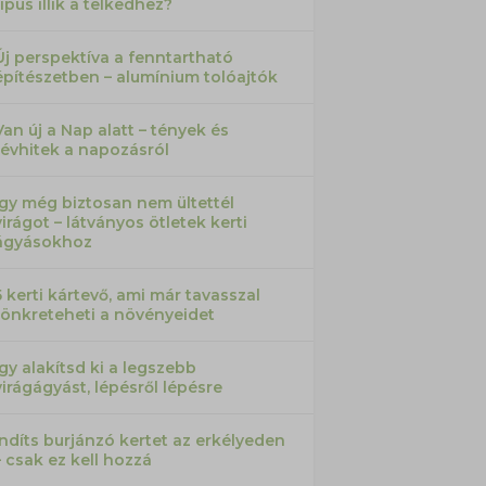
típus illik a telkedhez?
Új perspektíva a fenntartható
építészetben – alumínium tolóajtók
Van új a Nap alatt – tények és
tévhitek a napozásról
Így még biztosan nem ültettél
virágot – látványos ötletek kerti
ágyásokhoz
5 kerti kártevő, ami már tavasszal
tönkreteheti a növényeidet
Így alakítsd ki a legszebb
virágágyást, lépésről lépésre
Indíts burjánzó kertet az erkélyeden
– csak ez kell hozzá