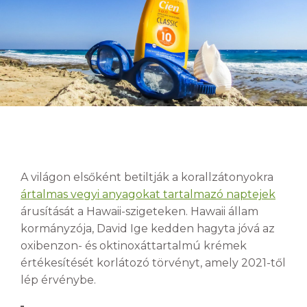
A világon elsőként betiltják a korallzátonyokra
ártalmas vegyi anyagokat tartalmazó naptejek
árusítását a Hawaii-szigeteken. Hawaii állam
kormányzója, David Ige kedden hagyta jóvá az
oxibenzon- és oktinoxáttartalmú krémek
értékesítését korlátozó törvényt, amely 2021-től
lép érvénybe.