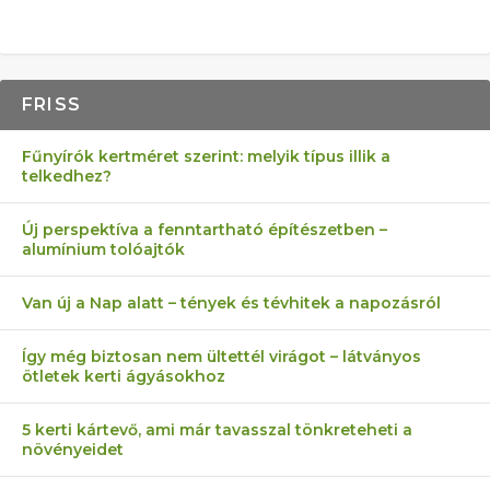
FRISS
Fűnyírók kertméret szerint: melyik típus illik a
telkedhez?
Új perspektíva a fenntartható építészetben –
alumínium tolóajtók
Van új a Nap alatt – tények és tévhitek a napozásról
Így még biztosan nem ültettél virágot – látványos
ötletek kerti ágyásokhoz
5 kerti kártevő, ami már tavasszal tönkreteheti a
növényeidet