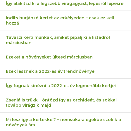
Így alakítsd ki a legszebb virágágyást, lépésről lépésre
Indíts burjánzó kertet az erkélyeden – csak ez kell
hozzá
Tavaszi kerti munkák, amiket pipálj ki a listádról
márciusban
Ezeket a növényeket ültesd márciusban
Ezek lesznek a 2022-es év trendnövényei
Így fognak kinézni a 2022-es év legmenőbb kertjei
Zseniális trükk – öntözd így az orchideát, és sokkal
tovább virágzik majd
Mi lesz így a kertekkel? – nemsokára egekbe szökik a
növények ára