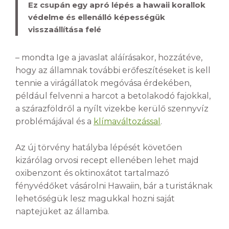
Ez csupán egy apró lépés a hawaii korallok
védelme és ellenálló képességük
visszaállítása felé
– mondta Ige a javaslat aláírásakor, hozzátéve,
hogy az államnak további erőfeszítéseket is kell
tennie a virágállatok megóvása érdekében,
például felvenni a harcot a betolakodó fajokkal,
a szárazföldről a nyílt vizekbe kerülő szennyvíz
problémájával és a
klímaváltozással
.
Az új törvény hatályba lépését követően
kizárólag orvosi recept ellenében lehet majd
oxibenzont és oktinoxátot tartalmazó
fényvédőket vásárolni Hawaiin, bár a turistáknak
lehetőségük lesz magukkal hozni saját
naptejüket az államba.