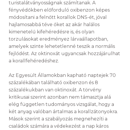
turistalátványosságnak számítanak. A
fényvédőkben előforduló oxibenzon képes
módosítani a felnőtt korallok DNS-ét, jóval
hajlamosabbá téve őket az akár halálos
kimenetelű kifehéredésre is, és olyan
torzulásokat eredményez lárvaállapotban,
amelyek szinte lehetetlenné teszik a normális
fejlődést. Az oktinoxát ugyancsak hozzájárulhat
a korallfehéredéshez.
Az Egyesült Államokban kapható naptejek 70
százalékában található oxibenzon és 8
százalékukban van oktinoxát. A törvény
kritikusai szerint azonban nem támasztja alá
elég független tudományos vizsgálat, hogy a
két anyag valóban ártalmas a korallzátonyokra.
Mások szerint a szabályozás megnehezíti a
családok számára a védekezést a nap káros