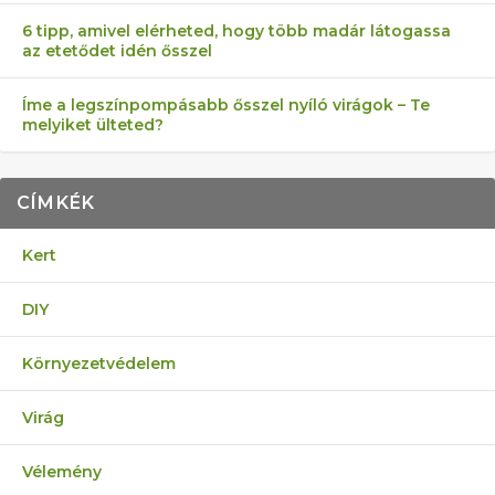
6 tipp, amivel elérheted, hogy több madár látogassa
az etetődet idén ősszel
Íme a legszínpompásabb ősszel nyíló virágok – Te
melyiket ülteted?
CÍMKÉK
Kert
DIY
Környezetvédelem
Virág
Vélemény