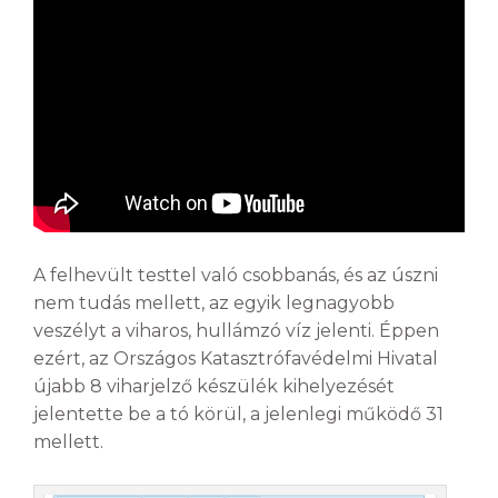
A felhevült testtel való csobbanás, és az úszni
nem tudás mellett, az egyik legnagyobb
veszélyt a viharos, hullámzó víz jelenti. Éppen
ezért, az Országos Katasztrófavédelmi Hivatal
újabb 8 viharjelző készülék kihelyezését
jelentette be a tó körül, a jelenlegi működő 31
mellett.