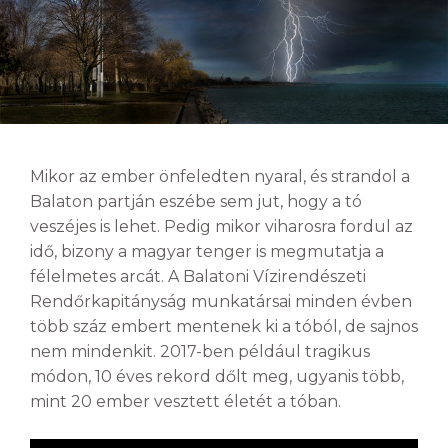
Mikor az ember önfeledten nyaral, és strandol a
Balaton partján eszébe sem jut, hogy a tó
veszéjes is lehet. Pedig mikor viharosra fordul az
idő, bizony a magyar tenger is megmutatja a
félelmetes arcát. A Balatoni Vízirendészeti
Rendőrkapitányság munkatársai minden évben
több száz embert mentenek ki a tóból, de sajnos
nem mindenkit. 2017-ben például tragikus
módon, 10 éves rekord dőlt meg, ugyanis több,
mint 20 ember vesztett életét a tóban.