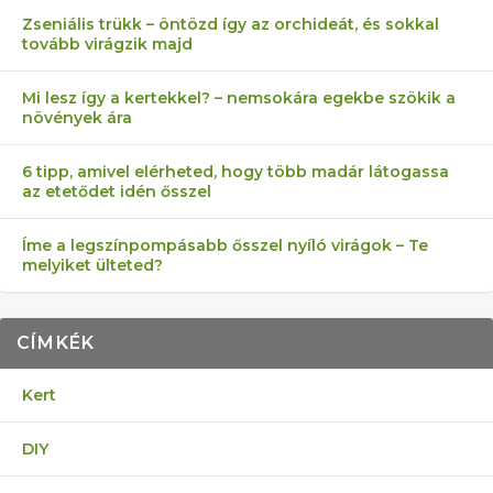
Zseniális trükk – öntözd így az orchideát, és sokkal
tovább virágzik majd
Mi lesz így a kertekkel? – nemsokára egekbe szökik a
növények ára
6 tipp, amivel elérheted, hogy több madár látogassa
az etetődet idén ősszel
Íme a legszínpompásabb ősszel nyíló virágok – Te
melyiket ülteted?
CÍMKÉK
Kert
DIY