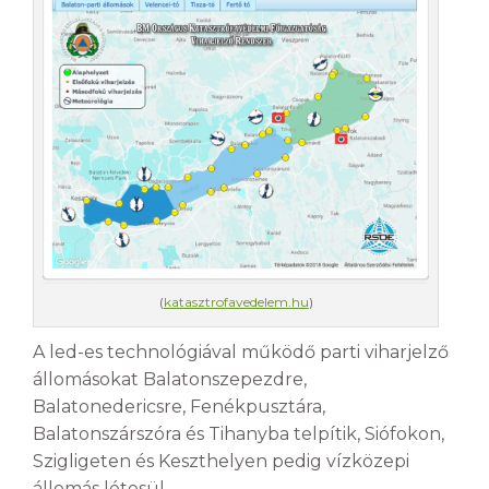
(
katasztrofavedelem.hu
)
A led-es technológiával működő parti viharjelző
állomásokat Balatonszepezdre,
Balatonedericsre, Fenékpusztára,
Balatonszárszóra és Tihanyba telpítik, Siófokon,
Szigligeten és Keszthelyen pedig vízközepi
állomás létesül.