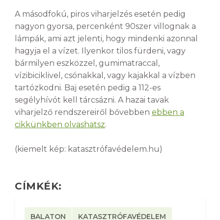
A másodfokú, piros viharjelzés esetén pedig
nagyon gyorsa, percenként 90szer villognak a
lámpák, ami azt jelenti, hogy mindenki azonnal
hagyja el a vízet. Ilyenkor tilos fürdeni, vagy
bármilyen eszközzel, gumimatraccal,
vízibiciklivel, csónakkal, vagy kajakkal a vízben
tartózkodni. Baj esetén pedig a 112-es
segélyhívót kell tárcsázni. A hazai tavak
viharjelző rendszereiről bővebben
ebben a
cikkünkben olvashatsz
.
(kiemelt kép: katasztrófavédelem.hu)
CÍMKÉK:
BALATON
KATASZTRÓFAVÉDELEM