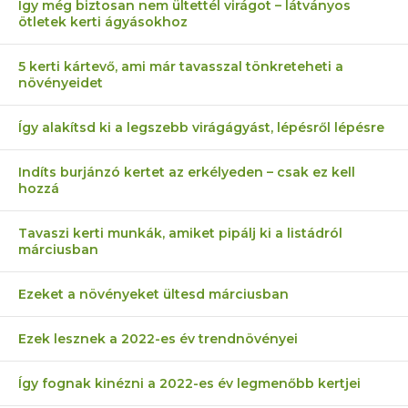
Így még biztosan nem ültettél virágot – látványos
ötletek kerti ágyásokhoz
5 kerti kártevő, ami már tavasszal tönkreteheti a
növényeidet
Így alakítsd ki a legszebb virágágyást, lépésről lépésre
Indíts burjánzó kertet az erkélyeden – csak ez kell
hozzá
Tavaszi kerti munkák, amiket pipálj ki a listádról
márciusban
Ezeket a növényeket ültesd márciusban
Ezek lesznek a 2022-es év trendnövényei
Így fognak kinézni a 2022-es év legmenőbb kertjei