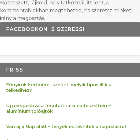
Ha tetszett, lájkold, ha vitatkoznál, itt lent, a
kommentablakban megteheted, ha szeretsz minket,
irány a megosztás.
FACEBOOKON IS SZERESS!
FRISS
Fűnyírók kertméret szerint: melyik típus illik a
telkedhez?
Új perspektíva a fenntartható építészetben –
alumínium tolóajtók
Van új a Nap alatt – tények és tévhitek a napozásról