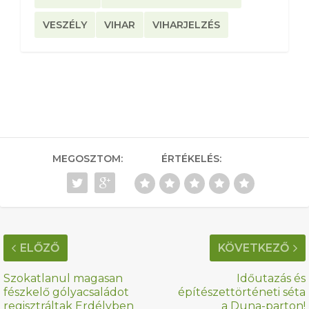
VESZÉLY
VIHAR
VIHARJELZÉS
MEGOSZTOM:
ÉRTÉKELÉS:
ELŐZŐ
KÖVETKEZŐ
Szokatlanul magasan
Időutazás és
fészkelő gólyacsaládot
építészettörténeti séta
regisztráltak Erdélyben
a Duna-parton!