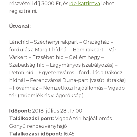
részvételi díj 3000 Ft, és
ide kattintva
lehet
regisztrálni.
Útvonal:
Lánchíd – Széchenyi rakpart – Országház –
fordulás a Margit hídnál – Bem rakpart – Vár –
Várkert – Erzsébet híd – Gellért hegy –
Szabadság híd – Lágymányos (szabályozás) –
Petőfi híd – Egyetemváros – fordulás a Rákóczi
hídnál – Ferencvárosi Duna-part (vasúti átrakás)
– Fővámház – Nemzetközi hajóállomás – Vigadó
tér (műemlék és világörökség)
Időpont:
2018. július 28., 17:00
Találkozási pont:
Vigadó téri hajóállomás –
Gönyű rendezvényhajó
Találkozási időpont:
16:45