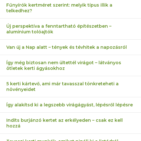
Fűnyírók kertméret szerint: melyik típus illik a
telkedhez?
Új perspektíva a fenntartható építészetben –
alumínium tolóajtók
Van új a Nap alatt – tények és tévhitek a napozásról
Így még biztosan nem ültettél virágot – látványos
ötletek kerti ágyásokhoz
5 kerti kártevő, ami már tavasszal tönkreteheti a
növényeidet
Így alakítsd ki a legszebb virágágyást, lépésről lépésre
Indíts burjánzó kertet az erkélyeden – csak ez kell
hozzá