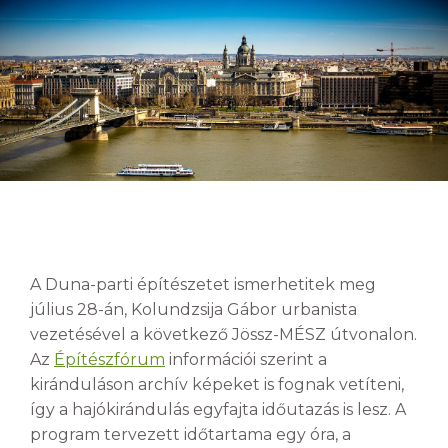
A Duna-parti építészetet ismerhetitek meg
július 28-án, Kolundzsija Gábor urbanista
vezetésével a következő Jössz-MÉSZ útvonalon.
Az
Építészfórum
információi szerint a
kiránduláson archív képeket is fognak vetíteni,
így a hajókirándulás egyfajta időutazás is lesz. A
program tervezett időtartama egy óra, a