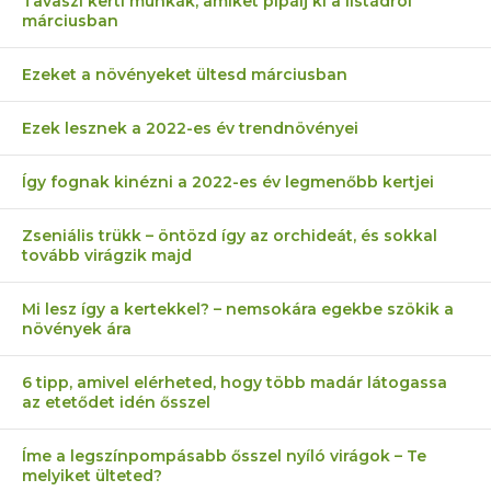
Tavaszi kerti munkák, amiket pipálj ki a listádról
márciusban
Ezeket a növényeket ültesd márciusban
Ezek lesznek a 2022-es év trendnövényei
Így fognak kinézni a 2022-es év legmenőbb kertjei
Zseniális trükk – öntözd így az orchideát, és sokkal
tovább virágzik majd
Mi lesz így a kertekkel? – nemsokára egekbe szökik a
növények ára
6 tipp, amivel elérheted, hogy több madár látogassa
az etetődet idén ősszel
Íme a legszínpompásabb ősszel nyíló virágok – Te
melyiket ülteted?