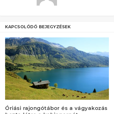
KAPCSOLÓDÓ BEJEGYZÉSEK
Óriási rajongótábor és a vágyakozás