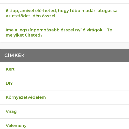
6 tipp, amivel elérheted, hogy több madár látogassa
az etetődet idén ősszel
Íme a legszínpompásabb ősszel nyíló virágok – Te
melyiket ülteted?
CÍMKÉK
Kert
DIY
Környezetvédelem
Virág
Vélemény