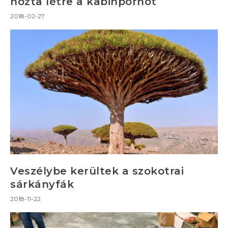
hozta létre a kabinpornót
2018-02-27
Veszélybe kerültek a szokotrai
sárkányfák
2018-11-22