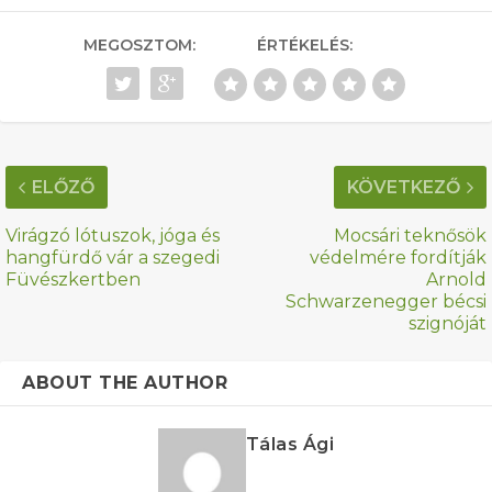
MEGOSZTOM:
ÉRTÉKELÉS:
ELŐZŐ
KÖVETKEZŐ
Virágzó lótuszok, jóga és
Mocsári teknősök
hangfürdő vár a szegedi
védelmére fordítják
Füvészkertben
Arnold
Schwarzenegger bécsi
szignóját
ABOUT THE AUTHOR
Tálas Ági