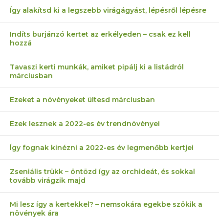
Így alakítsd ki a legszebb virágágyást, lépésről lépésre
Indíts burjánzó kertet az erkélyeden – csak ez kell
hozzá
Tavaszi kerti munkák, amiket pipálj ki a listádról
márciusban
Ezeket a növényeket ültesd márciusban
Ezek lesznek a 2022-es év trendnövényei
Így fognak kinézni a 2022-es év legmenőbb kertjei
Zseniális trükk – öntözd így az orchideát, és sokkal
tovább virágzik majd
Mi lesz így a kertekkel? – nemsokára egekbe szökik a
növények ára