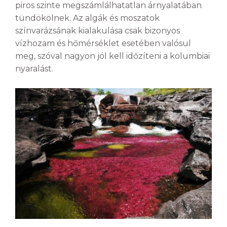
piros szinte megszámlálhatatlan árnyalatában
tündökölnek. Az algák és moszatok
színvarázsának kialakulása csak bizonyos
vízhozam és hőmérséklet esetében valósul
meg, szóval nagyon jól kell időzíteni a kolumbiai
nyaralást.