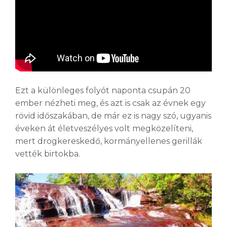
Ezt a különleges folyót naponta csupán 20
ember nézheti meg, és azt is csak az évnek egy
rövid időszakában, de már ez is nagy szó, ugyanis
éveken át életveszélyes volt megközelíteni,
mert drogkereskedő, kormányellenes gerillák
vették birtokba.