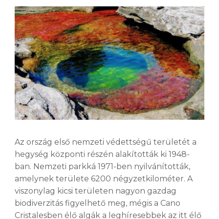
Az ország első nemzeti védettségű területét a
hegység központi részén alakították ki 1948-
ban. Nemzeti parkká 1971-ben nyilvánították,
amelynek területe 6200 négyzetkilométer. A
viszonylag kicsi területen nagyon gazdag
biodiverzitás figyelhető meg, mégis a Cano
Cristalesben élő algák a leghíresebbek az itt élő