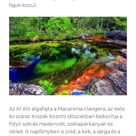
fajok közül.
Az itt élő algafajta a
Macarenia clavigera
, az esős
és száraz évszak közötti időszakban beborítja a
folyó sziklás medencéit, sziklapárkányait és
öbleit. A napfényben a zöld, a kék, a sárga és a