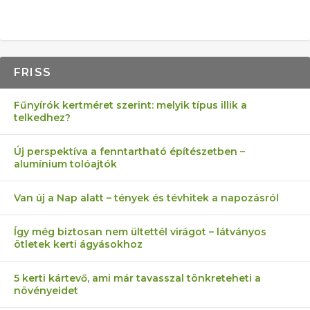
FRISS
Fűnyírók kertméret szerint: melyik típus illik a
telkedhez?
Új perspektíva a fenntartható építészetben –
alumínium tolóajtók
Van új a Nap alatt – tények és tévhitek a napozásról
Így még biztosan nem ültettél virágot – látványos
ötletek kerti ágyásokhoz
5 kerti kártevő, ami már tavasszal tönkreteheti a
növényeidet