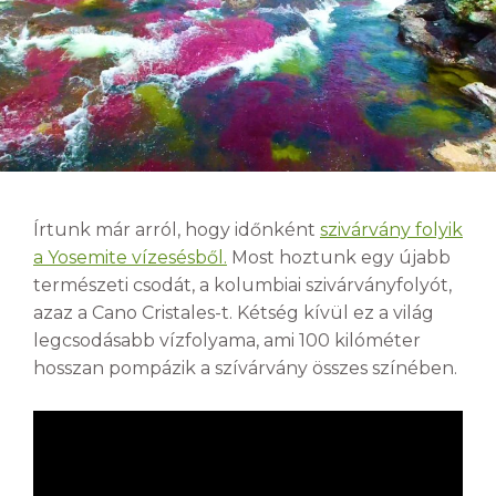
Írtunk már arról, hogy időnként
szivárvány folyik
a Yosemite vízesésből.
Most hoztunk egy újabb
természeti csodát, a kolumbiai szivárványfolyót,
azaz a Cano Cristales-t. Kétség kívül ez a világ
legcsodásabb vízfolyama, ami 100 kilóméter
hosszan pompázik a szívárvány összes színében.