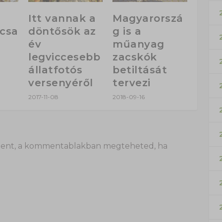
Itt vannak a
Magyarorszá
csa
döntősök az
g is a
év
műanyag
legviccesebb
zacskók
állatfotós
betiltását
versenyéről
tervezi
2017-11-08
2018-09-16
 itt lent, a kommentablakban megteheted, ha