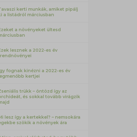
Tavaszi kerti munkák, amiket pipálj
ki a listádról márciusban
Ezeket a növényeket ültesd
márciusban
Ezek lesznek a 2022-es év
trendnövényei
Így fognak kinézni a 2022-es év
legmenőbb kertjei
Zseniális trükk – öntözd így az
orchideát, és sokkal tovább virágzik
majd
Mi lesz így a kertekkel? – nemsokára
egekbe szökik a növények ára