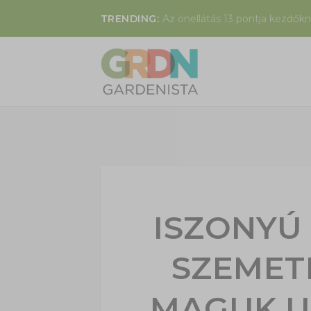
TRENDING:
Az önellátás 13 pontja kezdők
ISZONYÚ
SZEMET
MAGUK U