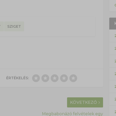
T
SZIGET
ÉRTÉKELÉS:
KÖVETKEZŐ
Megbabonázó felvételek egy