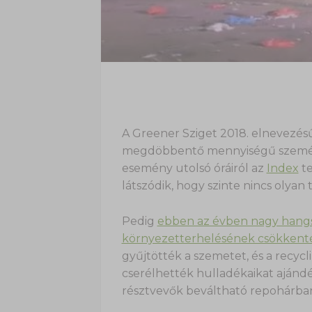
A Greener Sziget 2018. elnevezésű
megdöbbentő mennyiségű szemét m
esemény utolsó óráiról az
Index
te
látszódik, hogy szinte nincs olyan 
Pedig
ebben az évben nagy hangs
környezetterhelésének csökkent
gyűjtötték a szemetet, és a recycl
cserélhették hulladékaikat ajándé
résztvevők beváltható repohárban 