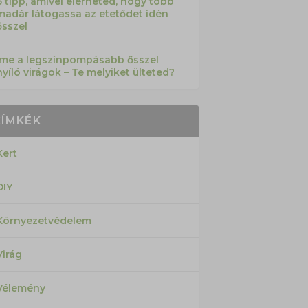
6 tipp, amivel elérheted, hogy több
madár látogassa az etetődet idén
ősszel
Íme a legszínpompásabb ősszel
nyíló virágok – Te melyiket ülteted?
CÍMKÉK
Kert
DIY
Környezetvédelem
Virág
Vélemény