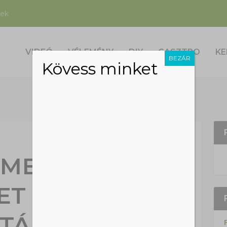
nek
VIDEÓ
VÉLEMÉNY
DIY
GASZTRO
KE
BEZÁR
Kövess minket
 MENNYISÉGŰ
ET HAGYTAK
TÁN A SZIGET