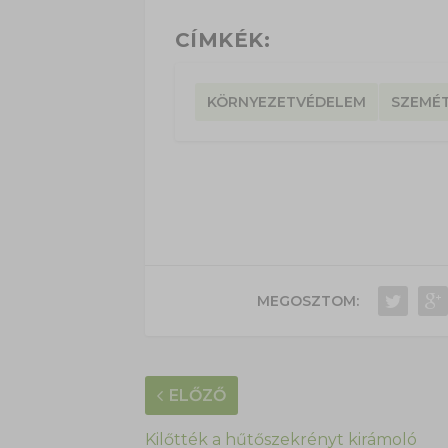
CÍMKÉK:
KÖRNYEZETVÉDELEM
SZEMÉ
MEGOSZTOM:
ELŐZŐ
Kilőtték a hűtőszekrényt kirámoló