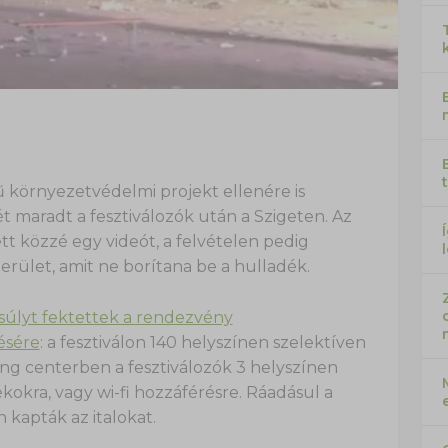
 környezetvédelmi projekt ellenére is
aradt a fesztiválozók után a Szigeten. Az
tt közzé egy videót, a felvételen pedig
terület, amit ne borítana be a hulladék.
úlyt fektettek a rendezvény
ésére
: a fesztiválon 140 helyszínen szelektíven
ing centerben a fesztiválozók 3 helyszínen
kokra, vagy wi-fi hozzáférésre. Ráadásul a
kapták az italokat.