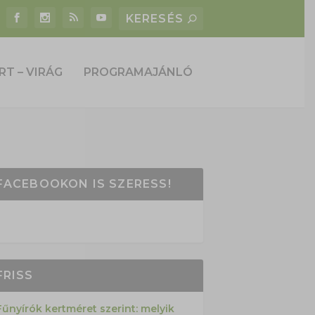
RT – VIRÁG
PROGRAMAJÁNLÓ
FACEBOOKON IS SZERESS!
FRISS
Fűnyírók kertméret szerint: melyik