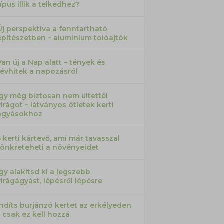
típus illik a telkedhez?
Új perspektíva a fenntartható
építészetben – alumínium tolóajtók
Van új a Nap alatt – tények és
tévhitek a napozásról
Így még biztosan nem ültettél
virágot – látványos ötletek kerti
ágyásokhoz
5 kerti kártevő, ami már tavasszal
tönkreteheti a növényeidet
Így alakítsd ki a legszebb
virágágyást, lépésről lépésre
Indíts burjánzó kertet az erkélyeden
– csak ez kell hozzá