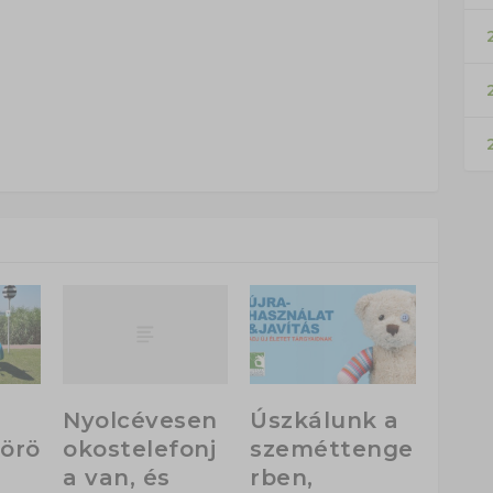
2
Nyolcévesen
Úszkálunk a
okostelefonj
örö
szeméttenge
a van, és
rben,