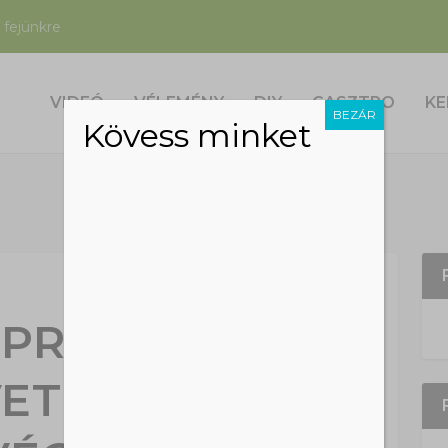
 fejünkre
VIDEÓ
VÉLEMÉNY
DIY
GASZTRO
KE
BEZÁR
Kövess minket
 PROGRAM A
ETKEZŐ