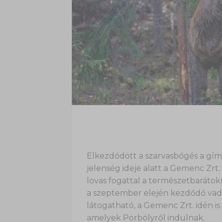
Elkezdődött a szarvasbőgés a gím
jelenség ideje alatt a Gemenc Zrt.
lovas fogattal a természetbarátok
a szeptember elején kezdődő vadá
látogatható, a Gemenc Zrt. idén is
amelyek Pörbölyről indulnak.