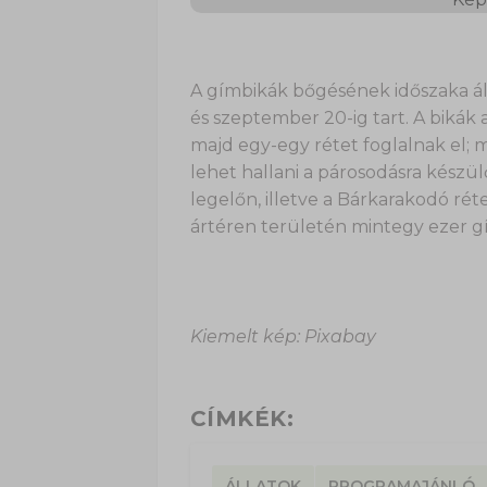
A gímbikák bőgésének időszaka á
és szeptember 20-ig tart. A bikák
majd egy-egy rétet foglalnak el;
lehet hallani a párosodásra készül
legelőn, illetve a Bárkarakodó rét
ártéren területén mintegy ezer gí
Kiemelt kép: Pixabay
CÍMKÉK:
ÁLLATOK
PROGRAMAJÁNLÓ