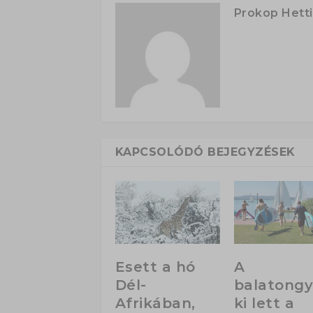
Prokop Hetti
KAPCSOLÓDÓ BEJEGYZÉSEK
Esett a hó
A
Dél-
balatongy
Afrikában,
ki lett a