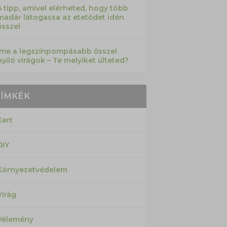
6 tipp, amivel elérheted, hogy több
madár látogassa az etetődet idén
ősszel
Íme a legszínpompásabb ősszel
nyíló virágok – Te melyiket ülteted?
CÍMKÉK
Kert
DIY
Környezetvédelem
Virág
Vélemény