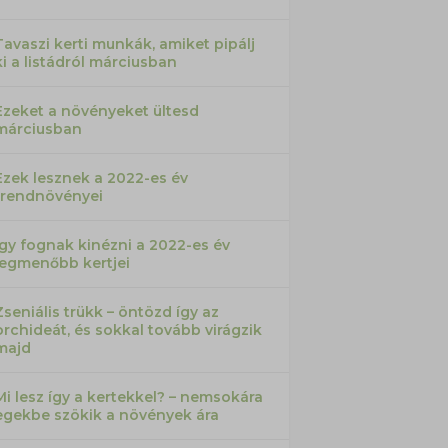
Tavaszi kerti munkák, amiket pipálj
ki a listádról márciusban
Ezeket a növényeket ültesd
márciusban
Ezek lesznek a 2022-es év
trendnövényei
Így fognak kinézni a 2022-es év
legmenőbb kertjei
Zseniális trükk – öntözd így az
orchideát, és sokkal tovább virágzik
majd
Mi lesz így a kertekkel? – nemsokára
egekbe szökik a növények ára