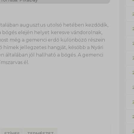
ltalában augusztus utolsó hetében kezdődik,
 a bőgés elején helyet keresve vándorolnak,
 most még a gemenci erdő különböző részein
ő hímek jellegzetes hangját, később a Nyári
en általában jól hallható a bőgés. A gemenci
mszarvas él.
SZÍNES
TERMÉSZET