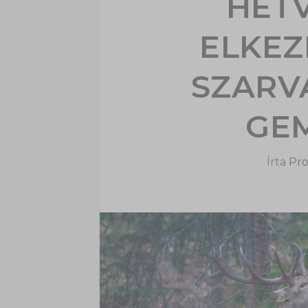
HÉT
ELKEZ
SZARV
GE
Írta
Pro