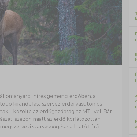
állományáról híres gemenci erdőben, a
 több kirándulást szervez erdei vasúton és
nak – közölte az erdőgazdaság az MTI-vel. Bár
szati szezon miatt az erdő korlátozottan
 megszervezi szarvasbőgés-hallgató túráit,