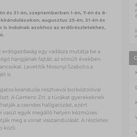
 és 31-én, szeptemberben 1-én, 7-én és 8-
 kirándulásokon, augusztus 25-én, 31-én és
 is indulnak azokhoz az erdőrészletekhez,
ó.
az erdőgazdaság egy vadásza mutatja be a
bőgő hangjának fajtáit, az elmúlt években
ancsokat. Levetítik Mosonyi Szabolcs a
t is.
gatos kirándulás résztvevői borkóstolóval
szt. A Gemenc Zrt. a túrákat gyerekeknek
hatják a csendes hallgatózást, ezért
ei vasút egyik megálló helyén kézműves
tják meg a vonat visszaindulását. A részletes
 közli.