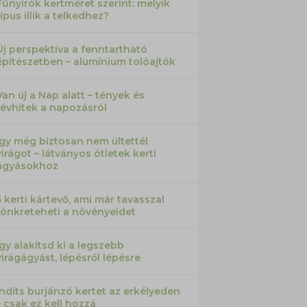
Fűnyírók kertméret szerint: melyik
típus illik a telkedhez?
Új perspektíva a fenntartható
építészetben – alumínium tolóajtók
Van új a Nap alatt – tények és
tévhitek a napozásról
Így még biztosan nem ültettél
virágot – látványos ötletek kerti
ágyásokhoz
5 kerti kártevő, ami már tavasszal
tönkreteheti a növényeidet
Így alakítsd ki a legszebb
virágágyást, lépésről lépésre
Indíts burjánzó kertet az erkélyeden
– csak ez kell hozzá