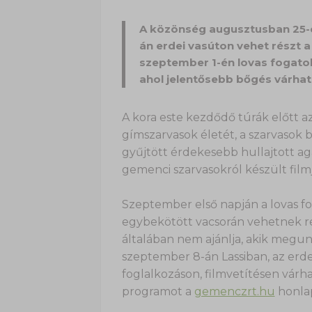
A közönség augusztusban 25-én
án erdei vasúton vehet részt a
szeptember 1-én lovas fogatok
ahol jelentősebb bőgés várhat
A kora este kezdődő túrák előtt 
gímszarvasok életét, a szarvasok 
gyűjtött érdekesebb hullajtott ag
gemenci szarvasokról készült filmjé
Szeptember első napján a lovas fo
egybekötött vacsorán vehetnek ré
általában nem ajánlja, akik megun
szeptember 8-án Lassiban, az erd
foglalkozáson, filmvetítésen várha
programot a
gemenczrt.hu
honlap