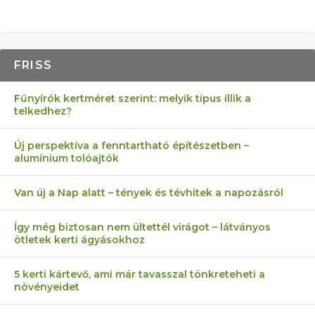
FRISS
Fűnyírók kertméret szerint: melyik típus illik a
telkedhez?
Új perspektíva a fenntartható építészetben –
alumínium tolóajtók
Van új a Nap alatt – tények és tévhitek a napozásról
Így még biztosan nem ültettél virágot – látványos
ötletek kerti ágyásokhoz
5 kerti kártevő, ami már tavasszal tönkreteheti a
növényeidet