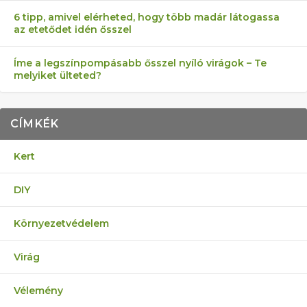
6 tipp, amivel elérheted, hogy több madár látogassa
az etetődet idén ősszel
Íme a legszínpompásabb ősszel nyíló virágok – Te
melyiket ülteted?
CÍMKÉK
Kert
DIY
Környezetvédelem
Virág
Vélemény