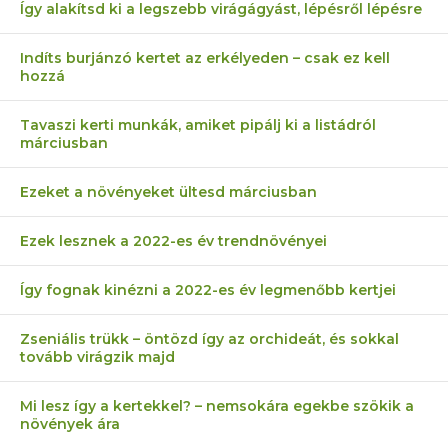
Így alakítsd ki a legszebb virágágyást, lépésről lépésre
Indíts burjánzó kertet az erkélyeden – csak ez kell
hozzá
Tavaszi kerti munkák, amiket pipálj ki a listádról
márciusban
Ezeket a növényeket ültesd márciusban
Ezek lesznek a 2022-es év trendnövényei
Így fognak kinézni a 2022-es év legmenőbb kertjei
Zseniális trükk – öntözd így az orchideát, és sokkal
tovább virágzik majd
Mi lesz így a kertekkel? – nemsokára egekbe szökik a
növények ára