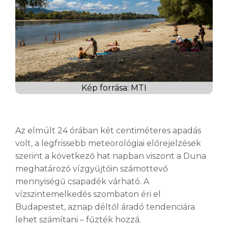
Kép forrása: MTI
Az elmúlt 24 órában két centiméteres apadás
volt, a legfrissebb meteorológiai előrejelzések
szerint a következő hat napban viszont a Duna
meghatározó vízgyűjtőin számottevő
mennyiségű csapadék várható. A
vízszintemelkedés szombaton éri el
Budapestet, aznap déltől áradó tendenciára
lehet számítani – fűzték hozzá.