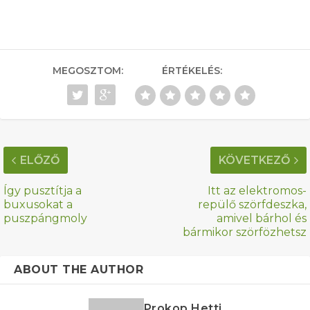
MEGOSZTOM:
ÉRTÉKELÉS:
ELŐZŐ
KÖVETKEZŐ
Így pusztítja a
Itt az elektromos-
buxusokat a
repülő szörfdeszka,
puszpángmoly
amivel bárhol és
bármikor szörfözhetsz
ABOUT THE AUTHOR
Prokop Hetti