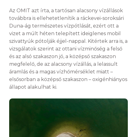
Az OMIT azt írta, a tartósan alacsony vízállások
továbbra is ellehetetlenítik a ráckevei-soroksári
Duna-ág természetes vízpótlását, ezért ott a
vizet a múlt héten telepített ideiglenes mobil
szivattyúk pótolják éjjel-nappal. Kitértek arra is, a
vizsgálatok szerint az ottani vízminőség a felső
és az alsó szakaszon jó, a középső szakaszon
megfelelő, de az alacsony vízállás, a lelassult
áramlás és a magas vízhőmérséklet miatt –
elsősorban a középső szakaszon – oxigénhiányos
állapot alakulhat ki.