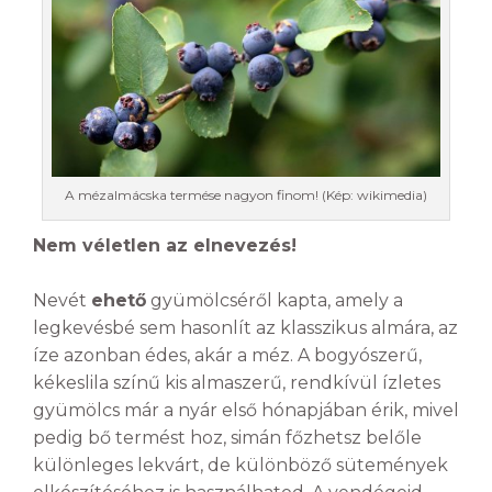
A mézalmácska termése nagyon finom! (Kép: wikimedia)
Nem véletlen az elnevezés!
Nevét
ehető
gyümölcséről kapta, amely a
legkevésbé sem hasonlít az klasszikus almára, az
íze azonban édes, akár a méz. A bogyószerű,
kékeslila színű kis almaszerű, rendkívül ízletes
gyümölcs már a nyár első hónapjában érik, mivel
pedig bő termést hoz, simán főzhetsz belőle
különleges lekvárt, de különböző sütemények