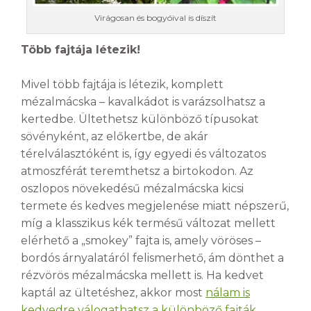
Virágosan és bogyóival is díszít
Több fajtája létezik!
Mivel több fajtája is létezik, komplett
mézalmácska – kavalkádot is varázsolhatsz a
kertedbe. Ültethetsz különböző típusokat
sövényként, az előkertbe, de akár
térelválasztóként is, így egyedi és változatos
atmoszférát teremthetsz a birtokodon. Az
oszlopos növekedésű mézalmácska kicsi
termete és kedves megjelenése miatt népszerű,
míg a klasszikus kék termésű változat mellett
elérhető a „smokey” fajta is, amely vöröses –
bordós árnyalatáról felismerhető, ám dönthet a
rézvörös mézalmácska mellett is. Ha kedvet
kaptál az ültetéshez, akkor most
nálam is
kedvedre válogathatsz a különböző fajták