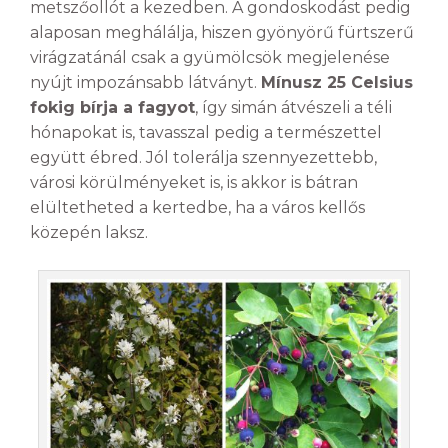
metszőollót a kezedben. A gondoskodást pedig
alaposan meghálálja, hiszen gyönyörű fürtszerű
virágzatánál csak a gyümölcsök megjelenése
nyújt impozánsabb látványt.
Mínusz 25 Celsius
fokig bírja a fagyot
, így simán átvészeli a téli
hónapokat is, tavasszal pedig a természettel
együtt ébred. Jól tolerálja szennyezettebb,
városi körülményeket is, is akkor is bátran
elültetheted a kertedbe, ha a város kellős
közepén laksz.