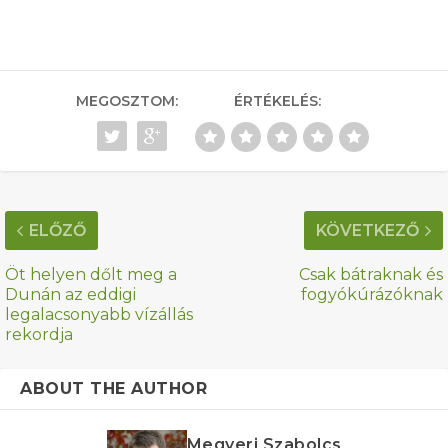
MEGOSZTOM:
ÉRTÉKELÉS:
ELŐZŐ
KÖVETKEZŐ
Öt helyen dőlt meg a
Csak bátraknak és
Dunán az eddigi
fogyókúrázóknak
legalacsonyabb vízállás
rekordja
ABOUT THE AUTHOR
Megyeri Szabolcs