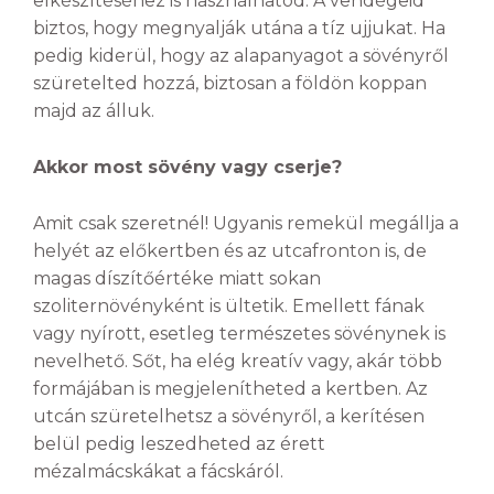
elkészítéséhez is használhatod. A vendégeid
biztos, hogy megnyalják utána a tíz ujjukat. Ha
pedig kiderül, hogy az alapanyagot a sövényről
szüretelted hozzá, biztosan a földön koppan
majd az álluk.
Akkor most sövény vagy cserje?
Amit csak szeretnél! Ugyanis remekül megállja a
helyét az előkertben és az utcafronton is, de
magas díszítőértéke miatt sokan
szoliternövényként is ültetik. Emellett fának
vagy nyírott, esetleg természetes sövénynek is
nevelhető. Sőt, ha elég kreatív vagy, akár több
formájában is megjelenítheted a kertben. Az
utcán szüretelhetsz a sövényről, a kerítésen
belül pedig leszedheted az érett
mézalmácskákat a fácskáról.