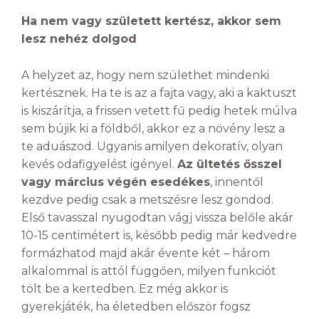
Ha nem vagy született kertész, akkor sem
lesz nehéz dolgod
A helyzet az, hogy nem születhet mindenki
kertésznek. Ha te is az a fajta vagy, aki a kaktuszt
is kiszárítja, a frissen vetett fű pedig hetek múlva
sem bújik ki a földből, akkor ez a növény lesz a
te aduászod. Ugyanis amilyen dekoratív, olyan
kevés odafigyelést igényel.
Az ültetés ősszel
vagy március végén esedékes
, innentől
kezdve pedig csak a metszésre lesz gondod.
Első tavasszal nyugodtan vágj vissza belőle akár
10-15 centimétert is, később pedig már kedvedre
formázhatod majd akár évente két – három
alkalommal is attól függően, milyen funkciót
tölt be a kertedben. Ez még akkor is
gyerekjáték, ha életedben először fogsz