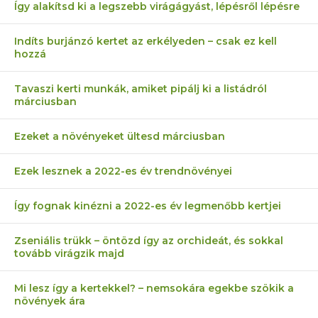
Így alakítsd ki a legszebb virágágyást, lépésről lépésre
Indíts burjánzó kertet az erkélyeden – csak ez kell
hozzá
Tavaszi kerti munkák, amiket pipálj ki a listádról
márciusban
Ezeket a növényeket ültesd márciusban
Ezek lesznek a 2022-es év trendnövényei
Így fognak kinézni a 2022-es év legmenőbb kertjei
Zseniális trükk – öntözd így az orchideát, és sokkal
tovább virágzik majd
Mi lesz így a kertekkel? – nemsokára egekbe szökik a
növények ára