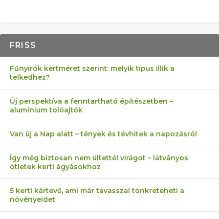
FRISS
Fűnyírók kertméret szerint: melyik típus illik a
telkedhez?
Új perspektíva a fenntartható építészetben –
alumínium tolóajtók
Van új a Nap alatt – tények és tévhitek a napozásról
Így még biztosan nem ültettél virágot – látványos
ötletek kerti ágyásokhoz
5 kerti kártevő, ami már tavasszal tönkreteheti a
növényeidet