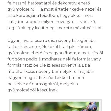
felhasználhatóságáról és dekoratív, ehető
gyümölcseiről. Ha most értetlenkedve nézel és
az a kérdés jár a fejedben, hogy akkor most
tulajdonképpen milyen növényről is van szó,
segítünk egy kicsit megismerni a mézalmácskát.
Ugyan hivatalosan a dísznövény kategóriába
tartozik és a cserjék között tartják számon,
gyümölcse ehető és nagyon finom, a metszéstől
függően pedig álmodhatsz neki fa formát vagy
formázhatsz belőle ízléses sövényt is. Ez a
multifunkciós növény bármelyik formájában
nagyon magas díszítőértékkel bír, nem
beszélve a finomságokról, melyek a
gyümölcséből készülnek.