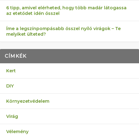
6 tipp, amivel elérheted, hogy több madár látogassa
az etetődet idén ősszel
Íme a legszínpompásabb ősszel nyíló virágok – Te
melyiket ülteted?
CÍMKÉK
Kert
DIY
Környezetvédelem
Virág
Vélemény