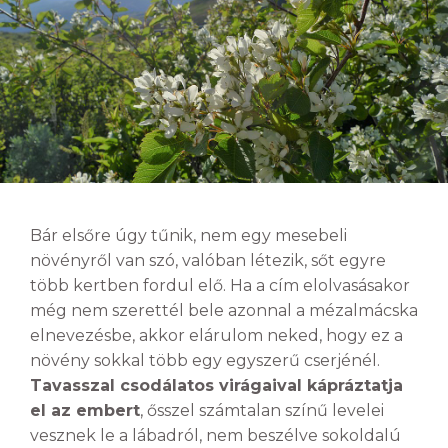
Bár elsőre úgy tűnik, nem egy mesebeli
növényről van szó, valóban létezik, sőt egyre
több kertben fordul elő. Ha a cím elolvasásakor
még nem szerettél bele azonnal a mézalmácska
elnevezésbe, akkor elárulom neked, hogy ez a
növény sokkal több egy egyszerű cserjénél.
Tavasszal csodálatos virágaival kápráztatja
el az embert
, ősszel számtalan színű levelei
vesznek le a lábadról, nem beszélve sokoldalú