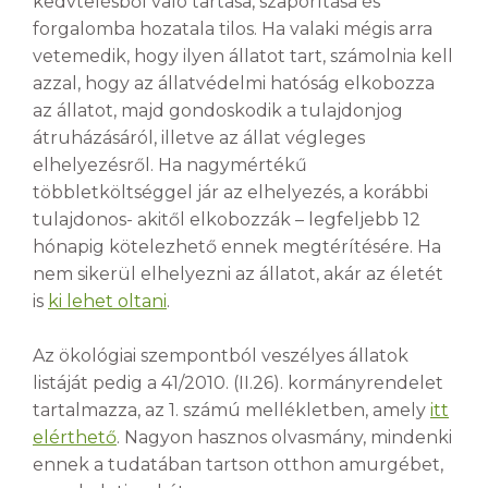
kedvtelésből való tartása, szaporítása és
forgalomba hozatala tilos. Ha valaki mégis arra
vetemedik, hogy ilyen állatot tart, számolnia kell
azzal, hogy az állatvédelmi hatóság elkobozza
az állatot, majd gondoskodik a tulajdonjog
átruházásáról, illetve az állat végleges
elhelyezésről. Ha nagymértékű
többletköltséggel jár az elhelyezés, a korábbi
tulajdonos- akitől elkobozzák – legfeljebb 12
hónapig kötelezhető ennek megtérítésére. Ha
nem sikerül elhelyezni az állatot, akár az életét
is
ki lehet oltani
.
Az ökológiai szempontból veszélyes állatok
listáját pedig a 41/2010. (II.26). kormányrendelet
tartalmazza, az 1. számú mellékletben, amely
itt
elérthető
. Nagyon hasznos olvasmány, mindenki
ennek a tudatában tartson otthon amurgébet,