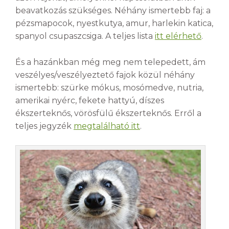
beavatkozás szükséges. Néhány ismertebb faj: a
pézsmapocok, nyestkutya, amur, harlekin katica,
spanyol csupaszcsiga. A teljes lista
itt elérhető
.
És a hazánkban még meg nem telepedett, ám
veszélyes/veszélyeztető fajok közül néhány
ismertebb: szürke mókus, mosómedve, nutria,
amerikai nyérc, fekete hattyú, díszes
ékszerteknős, vörösfülű ékszerteknős. Erről a
teljes jegyzék
megtalálható itt
.