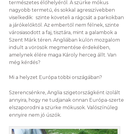
természetes élőhelyéről. A szürke mókus
nagyobb termetű, és sokkal agresszívebben
viselkedik: szinte követeli a rágcsát a parkokban
a járókelőktől. Az embertől nem félnek, szinte
városiasodott a faj, tisztára, mint a galambok a
Szent Márk téren. Angliában külön mozgalom
indult a vörösök megmentése érdekében,
amelynek élére maga Károly herceg állt. Van
még kérdés?
Mi a helyzet Európa többi országában?
Szerencsénkre, Anglia szigetországként izolált
annyira, hogy ne tudjanak onnan Európa-szerte
elszaporodni a szürke mókusok. Valószínűleg
ennyire nem jó úszók.