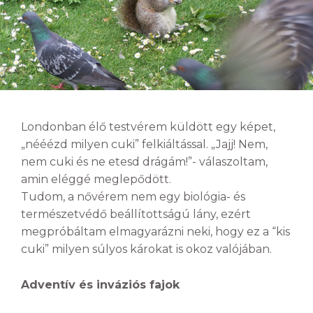
Londonban élő testvérem küldött egy képet,
„nééézd milyen cuki” felkiáltással. „Jajj! Nem,
nem cuki és ne etesd drágám!”- válaszoltam,
amin eléggé meglepődött.
Tudom, a nővérem nem egy biológia- és
természetvédő beállítottságú lány, ezért
megpróbáltam elmagyarázni neki, hogy ez a “kis
cuki” milyen súlyos károkat is okoz valójában.
Adventív és inváziós fajok