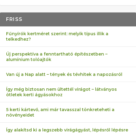
FRISS
Fűnyírók kertméret szerint: melyik típus illik a
telkedhez?
Új perspektíva a fenntartható építészetben –
alumínium tolóajtók
Van új a Nap alatt – tények és tévhitek a napozásról
Így még biztosan nem ültettél virágot – látványos
ötletek kerti ágyásokhoz
5 kerti kártevő, ami már tavasszal tönkreteheti a
növényeidet
Így alakítsd ki a legszebb virágágyást, lépésről lépésre