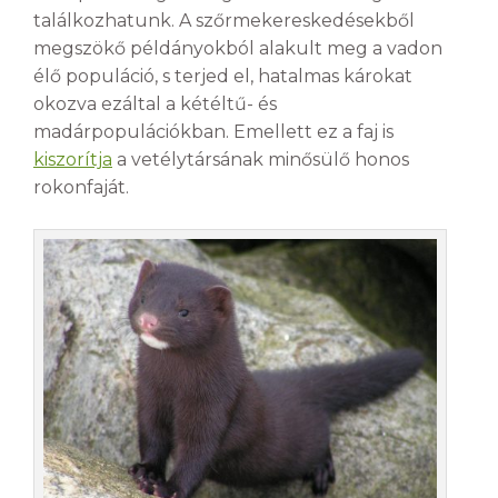
találkozhatunk. A szőrmekereskedésekből
megszökő példányokból alakult meg a vadon
élő populáció, s terjed el, hatalmas károkat
okozva ezáltal a kétéltű- és
madárpopulációkban. Emellett ez a faj is
kiszorítja
a vetélytársának minősülő honos
rokonfaját.