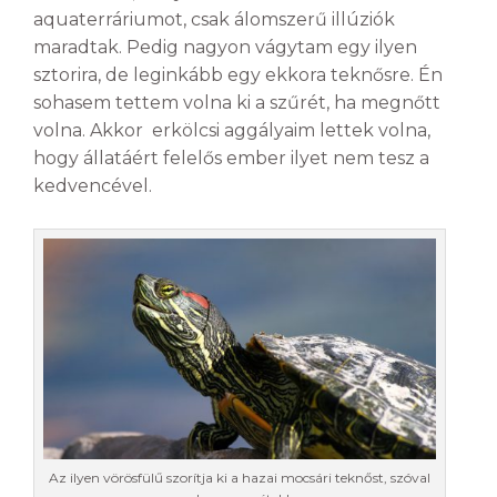
aquaterráriumot, csak álomszerű illúziók
maradtak. Pedig nagyon vágytam egy ilyen
sztorira, de leginkább egy ekkora teknősre. Én
sohasem tettem volna ki a szűrét, ha megnőtt
volna. Akkor erkölcsi aggályaim lettek volna,
hogy állatáért felelős ember ilyet nem tesz a
kedvencével.
Az ilyen vörösfülű szorítja ki a hazai mocsári teknőst, szóval