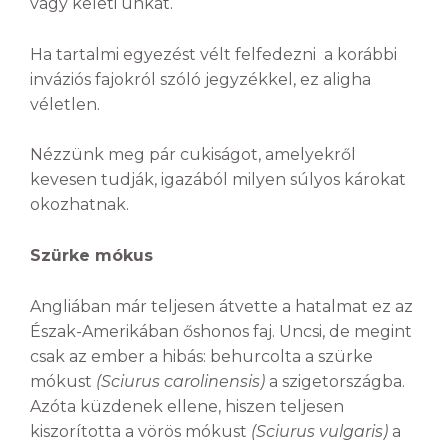
vagy keleti unkát.
Ha tartalmi egyezést vélt felfedezni a korábbi
inváziós fajokról szóló jegyzékkel, ez aligha
véletlen.
Nézzünk meg pár cukiságot, amelyekről
kevesen tudják, igazából milyen súlyos károkat
okozhatnak.
Szürke mókus
Angliában már teljesen átvette a hatalmat ez az
Észak-Amerikában őshonos faj. Uncsi, de megint
csak az ember a hibás: behurcolta a szürke
mókust
(Sciurus carolinensis)
a szigetországba.
Azóta küzdenek ellene, hiszen teljesen
kiszorította a vörös mókust
(Sciurus vulgaris)
a