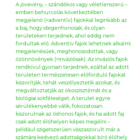
A jövevény, – szándékos vagy véletlenszerű –
emberi behurcolás következtében
megjelenő (=adventív) fajokkal leginkább az
a baj, hogy idegenhonosak, és olyan
területeken terjednek, ahol eddig nem
fordultak elő. Adventív fajok lehetnek alkalmi
megjelenésűek, meghonosodottak, vagy
özönnövények (=inváziósak). Az inváziós fajok
rendkívül gyorsan terjednek, ezáltal az adott
területen természetesen előforduló fajokat
kiszorítják, tehát veszélyeztetik azokat, és
megváltoztatják az ökoszisztémát és a
biológiai sokféleséget. A terület egyre
sérülékenyebbé válik, fokozatosan
kiszorulnak az őshonos fajok, és ha adott faj
csak adott élőhelyen képes megélni –
például szigetszerűen visszaszorult már a
számára kedvező adottságokkal bíró élőhely