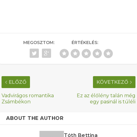
MEGOSZTOM:
ÉRTÉKELÉS:
ELŐZŐ
KÖVETKEZŐ
Vadvirágos romantika
Ez az élőlény talán még
Zsámbékon
egy pasinál is túléli
ABOUT THE AUTHOR
Tóth Bettina