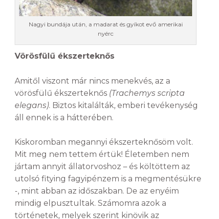
Nagyi bundája után, a madarat és gyíkot evő amerikai
nyérc
Vörösfülű ékszerteknős
Amitől viszont már nincs menekvés, az a
vörösfülű ékszerteknős
(
Trachemys scripta
elegans)
. Biztos kitalálták, emberi tevékenység
áll ennek is a hátterében.
Kiskoromban megannyi ékszerteknősöm volt.
Mit meg nem tettem értük! Életemben nem
jártam annyit állatorvoshoz – és költöttem az
utolsó fitying fagyipénzem is a megmentésükre
-, mint abban az időszakban. De az enyéim
mindig elpusztultak. Számomra azok a
történetek, melyek szerint kinövik az