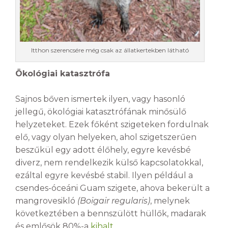
Itthon szerencsére még csak az állatkertekben látható
Ökológiai katasztrófa
Sajnos bőven ismertek ilyen, vagy hasonló
jellegű, ökológiai katasztrófának minősülő
helyzeteket. Ezek főként szigeteken fordulnak
elő, vagy olyan helyeken, ahol szigetszerűen
beszűkül egy adott élőhely, egyre kevésbé
diverz, nem rendelkezik külső kapcsolatokkal,
ezáltal egyre kevésbé stabil. Ilyen például a
csendes-óceáni Guam szigete, ahova bekerült a
mangrovesikló
(Boigair regularis)
, melynek
következtében a bennszülött hüllők, madarak
és emlősök 80%-a
kihalt
.