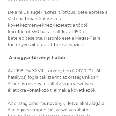
De a nílusi sügér
(Lates niloticus)
betelepítése a
Viktória-tóba is katasztrofális
következményekhez vezetett: a tóból
körülbelül 350 halfaj halt ki az 1950-es
betelepítése óta. Hasonló eset a Magas-Tátra
lucfenyveseit elpusztító szúinvázió is.
A magyar törvényi háttér
Az 1998. évi XXVIII. törvényben (2017.01.01-től
hatályos) foglaltak szerint az országunkban
őshonos növény- és állatvilágra veszélyes
állatokra vonatkozó tilalmak a következők:
Az ország őshonos növény-, illetve állatvilágára
ökológiai szempontból veszélyes állatok