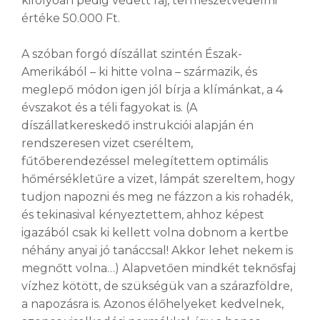
kifolyóan pedig védett faj, természetvédelmi
értéke 50.000 Ft.
A szóban forgó díszállat szintén Észak-
Amerikából – ki hitte volna – származik, és
meglepő módon igen jól bírja a klímánkat, a 4
évszakot és a téli fagyokat is. (A
díszállatkereskedő instrukciói alapján én
rendszeresen vizet cseréltem,
fűtőberendezéssel melegítettem optimális
hőmérsékletűre a vizet, lámpát szereltem, hogy
tudjon napozni és meg ne fázzon a kis rohadék,
és tekinasival kényeztettem, ahhoz képest
igazából csak ki kellett volna dobnom a kertbe
néhány anyai jó tanáccsal! Akkor lehet nekem is
megnőtt volna…) Alapvetően mindkét teknősfaj
vízhez kötött, de szükségük van a szárazföldre,
a napozásra is. Azonos élőhelyeket kedvelnek,