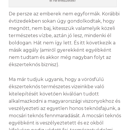
el ne eresszétek!
De persze az emberek nem egyformák. Korábbi
évtizedekben sokan úgy gondolkodtak, hogy
megnőtt, nem baj, kitesszük valamelyik közeli
természetes vízbe, aztán jó lesz, mindenki él
boldogan. Hát nem így lett. És itt következik a
másik aggály (amiről gyerekként egyébként
nem tudtam és akkor még nagyban folyt az
ékszerteknős biznisz).
Ma már tudjuk ugyanis, hogy a vörösfülű
ékszerteknős természetes vizeinkbe való
kitelepítését követően kiválóan tudott
alkalmazkodni a magyarországi viszonyokhoz és
veszélyezteti az egyetlen honos teknősfajunk, a
mocsári teknős fennmaradását. A mocsári teknős
egyébként is veszélyeztetett és ez okból