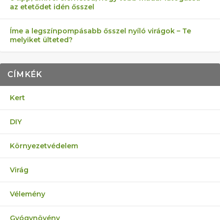
az etetődet idén ősszel
Íme a legszínpompásabb ősszel nyíló virágok – Te
melyiket ülteted?
CÍMKÉK
Kert
DIY
Környezetvédelem
Virág
Vélemény
Gyógynövény