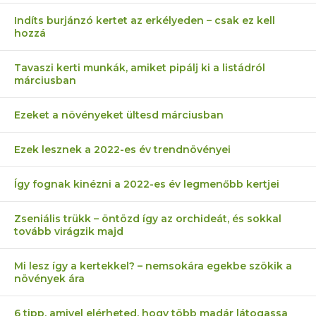
Indíts burjánzó kertet az erkélyeden – csak ez kell
hozzá
Tavaszi kerti munkák, amiket pipálj ki a listádról
márciusban
Ezeket a növényeket ültesd márciusban
Ezek lesznek a 2022-es év trendnövényei
Így fognak kinézni a 2022-es év legmenőbb kertjei
Zseniális trükk – öntözd így az orchideát, és sokkal
tovább virágzik majd
Mi lesz így a kertekkel? – nemsokára egekbe szökik a
növények ára
6 tipp, amivel elérheted, hogy több madár látogassa