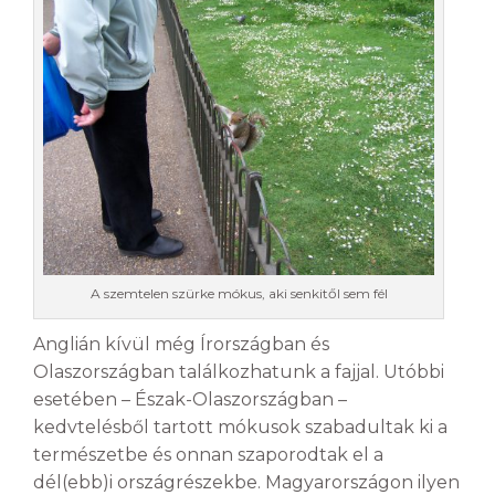
A szemtelen szürke mókus, aki senkitől sem fél
Anglián kívül még Írországban és
Olaszországban találkozhatunk a fajjal. Utóbbi
esetében – Észak-Olaszországban –
kedvtelésből tartott mókusok szabadultak ki a
természetbe és onnan szaporodtak el a
dél(ebb)i országrészekbe. Magyarországon ilyen