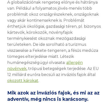
A globalizációnak rengeteg előnye és hátránya
van. Például a folyamatos jövés-menés több
problémát okoz országrészeknek, országoknak
vagy akár kontinenseknek is. Problémát
érthetjük ökológiai, gazdasági téren, pl. bizonyos
kártevők, kórokozók, növényfajok
terménykiesést okoznak mezőgazdasági
területeken. De ide sorolható a turizmus
visszaesése a Fekete-tengeren, a fésűs medúza
tömeges elterjedése miatt. Létezik
humánegészségügyi olvasata:
allergén
növények
, trópusi betegségek terjedése. Az EU
12 milliárd euróra becsüli az inváziós fajok által
okozott károkat
.
Mik azok az inváziós fajok, és mi az az
adventív, még nincs is karácsony.