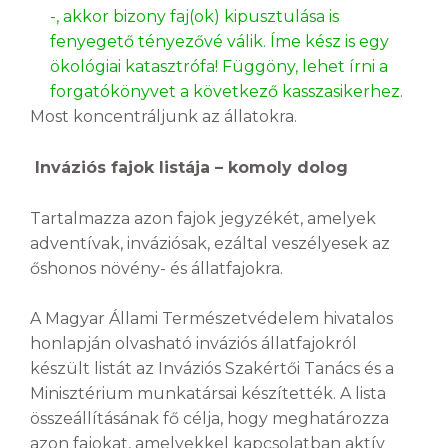
-, akkor bizony faj(ok) kipusztulása is
fenyegető tényezővé válik. Íme kész is egy
ökológiai katasztrófa! Függöny, lehet írni a
forgatókönyvet a következő kasszasikerhez.
Most koncentráljunk az állatokra.
Inváziós fajok listája – komoly dolog
Tartalmazza azon fajok jegyzékét, amelyek
adventívak, inváziósak, ezáltal veszélyesek az
őshonos növény- és állatfajokra.
A Magyar Állami Természetvédelem hivatalos
honlapján olvasható inváziós állatfajokról
készült listát az Inváziós Szakértői Tanács és a
Minisztérium munkatársai készítették. A lista
összeállításának fő célja, hogy meghatározza
azon fajokat, amelyekkel kapcsolatban aktív