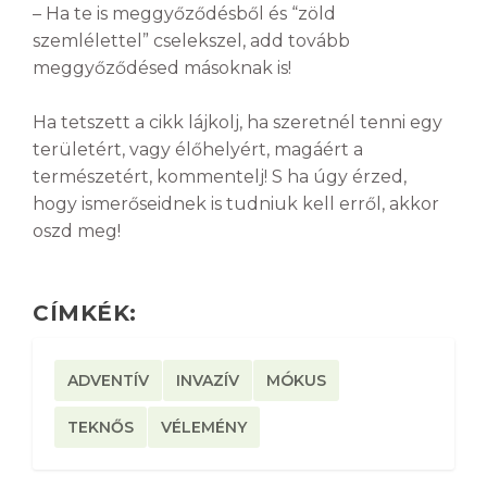
– Ha te is meggyőződésből és “zöld
szemlélettel” cselekszel, add tovább
meggyőződésed másoknak is!
Ha tetszett a cikk lájkolj, ha szeretnél tenni egy
területért, vagy élőhelyért, magáért a
természetért, kommentelj! S ha úgy érzed,
hogy ismerőseidnek is tudniuk kell erről, akkor
oszd meg!
CÍMKÉK:
ADVENTÍV
INVAZÍV
MÓKUS
TEKNŐS
VÉLEMÉNY