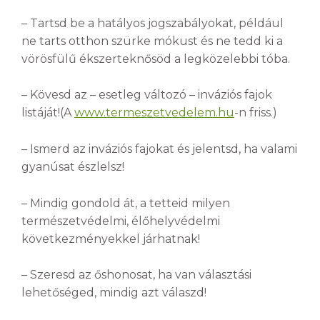
– Tartsd be a hatályos jogszabályokat, például
ne tarts otthon szürke mókust és ne tedd ki a
vörösfülű ékszerteknősöd a legközelebbi tóba.
– Kövesd az – esetleg változó – inváziós fajok
listáját!(A
www.termeszetvedelem.hu
-n friss.)
– Ismerd az inváziós fajokat és jelentsd, ha valami
gyanúsat észlelsz!
– Mindig gondold át, a tetteid milyen
természetvédelmi, élőhelyvédelmi
következményekkel járhatnak!
– Szeresd az őshonosat, ha van választási
lehetőséged, mindig azt válaszd!