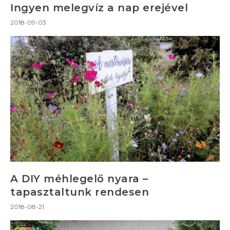
Ingyen melegvíz a nap erejével
2018-09-03
A DIY méhlegelő nyara –
tapasztaltunk rendesen
2018-08-21