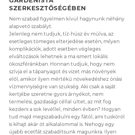
GARDENISTA
SZERKESZTŐSÉGÉBEN
Nem szabad figyelmen kívül hagynunk néhány
alapvető szabályt.
Jelenleg nem tudjuk, tíz-húsz év múlva, az
esetleges tömeges elterjedése esetén, milyen
komplikációk, adott esetben végleges
elváltozások lehetnek a ma ismert lokális
ökoszféránkban. Honnan tudjuk, hogy nem
szívja el a tápanyagot és vizet más növények
elől, amikor ilyen mértékű növekedéshez óriási
vízmennyiségre van szükség. Aki csak a saját
kertjébe szeretne gyors árnyékot, nem
termelési, gazdasági céllal ültet, az mit fog
kezdeni a sok levéllel, minden évben? Hogyan
tud majd megszabadulni egy fától, ami tuskóról
is kihajt akár öt alkalalommal is. Nehogy egy
újabb ecetfát szabadítsunk magunkra. Ilyen