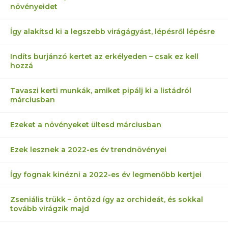
növényeidet
Így alakítsd ki a legszebb virágágyást, lépésről lépésre
Indíts burjánzó kertet az erkélyeden – csak ez kell
hozzá
Tavaszi kerti munkák, amiket pipálj ki a listádról
márciusban
Ezeket a növényeket ültesd márciusban
Ezek lesznek a 2022-es év trendnövényei
Így fognak kinézni a 2022-es év legmenőbb kertjei
Zseniális trükk – öntözd így az orchideát, és sokkal
tovább virágzik majd