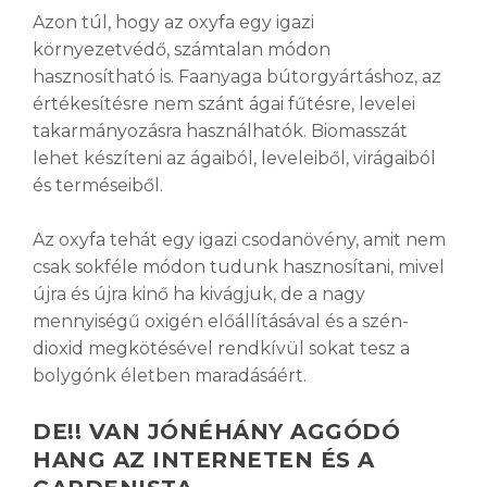
Azon túl, hogy az oxyfa egy igazi
környezetvédő, számtalan módon
hasznosítható is. Faanyaga bútorgyártáshoz, az
értékesítésre nem szánt ágai fűtésre, levelei
takarmányozásra használhatók. Biomasszát
lehet készíteni az ágaiból, leveleiből, virágaiból
és terméseiből.
Az oxyfa tehát egy igazi csodanövény, amit nem
csak sokféle módon tudunk hasznosítani, mivel
újra és újra kinő ha kivágjuk, de a nagy
mennyiségű oxigén előállításával és a szén-
dioxid megkötésével rendkívül sokat tesz a
bolygónk életben maradásáért.
DE!! VAN JÓNÉHÁNY AGGÓDÓ
HANG AZ INTERNETEN ÉS A