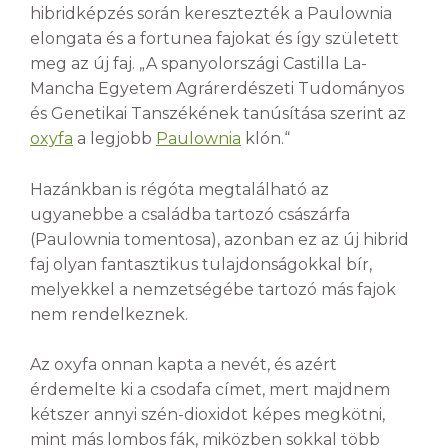
hibridképzés során keresztezték a Paulownia
elongata és a fortunea fajokat és így született
meg az új faj. „A spanyolországi Castilla La-
Mancha Egyetem Agrárerdészeti Tudományos
és Genetikai Tanszékének tanúsítása szerint az
oxyfa
a legjobb
Paulownia
klón.“
Hazánkban is régóta megtalálható az
ugyanebbe a családba tartozó császárfa
(Paulownia tomentosa), azonban ez az új hibrid
faj olyan fantasztikus tulajdonságokkal bír,
melyekkel a nemzetségébe tartozó más fajok
nem rendelkeznek.
Az oxyfa onnan kapta a nevét, és azért
érdemelte ki a csodafa címet, mert majdnem
kétszer annyi szén-dioxidot képes megkötni,
mint más lombos fák, miközben sokkal több