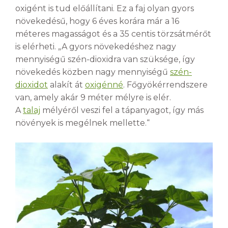
oxigént is tud előállítani. Ez a faj olyan gyors
növekedésű, hogy 6 éves korára már a 16
méteres magasságot és a 35 centis törzsátmérőt
is elérheti. „A gyors növekedéshez nagy
mennyiségű szén-dioxidra van szüksége, így
növekedés közben nagy mennyiségű
szén-
dioxidot
alakít át
oxigénné
. Főgyökérrendszere
van, amely akár 9 méter mélyre is elér.
A
talaj
mélyéről veszi fel a tápanyagot, így más
növények is megélnek mellette.“