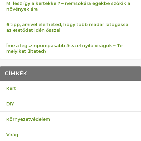
Mi lesz így a kertekkel? – nemsokára egekbe szökik a
növények ára
6 tipp, amivel elérheted, hogy több madár látogassa
az etetődet idén ősszel
Íme a legszínpompásabb ősszel nyíló virágok – Te
melyiket ülteted?
CÍMKÉK
Kert
DIY
Környezetvédelem
Virág