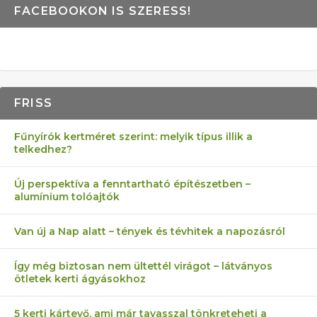
FACEBOOKON IS SZERESS!
FRISS
Fűnyírók kertméret szerint: melyik típus illik a
telkedhez?
Új perspektíva a fenntartható építészetben –
alumínium tolóajtók
Van új a Nap alatt – tények és tévhitek a napozásról
Így még biztosan nem ültettél virágot – látványos
ötletek kerti ágyásokhoz
5 kerti kártevő, ami már tavasszal tönkreteheti a