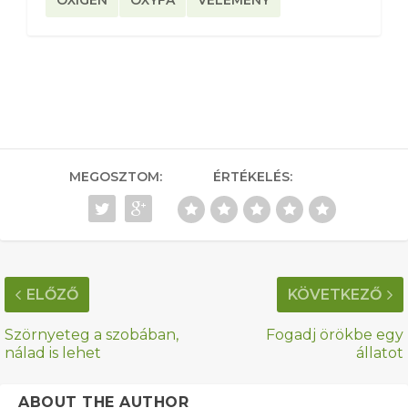
OXIGÉN
OXYFA
VÉLEMÉNY
MEGOSZTOM:
ÉRTÉKELÉS:
ELŐZŐ
KÖVETKEZŐ
Szörnyeteg a szobában,
Fogadj örökbe egy
nálad is lehet
állatot
ABOUT THE AUTHOR