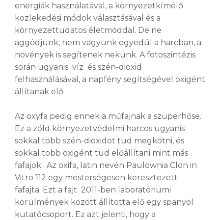
energiák használatával, a környezetkímélő
közlekedési módok választásával és a
környezettudatos életmóddal. De ne
aggódjunk, nem vagyunk egyedül a harcban, a
növények is segítenek nekünk. A fotoszintézis
során ugyanis víz és szén-dioxid
felhasználásával, a napfény segítségével oxigént
állítanak elő.
Az oxyfa pedig ennek a műfajnak a szuperhőse.
Ez a zöld környezetvédelmi harcos ugyanis
sokkal több szén-dioxidot tud megkötni, és
sokkal több oxigént tud előállítani mint más
fafajok. Az oxifa, latin nevén Paulownia Clon in
Vitro 112 egy mesterségesen keresztezett
fafajta. Ezt a fajt 2011-ben laboratóriumi
körülmények között állította elő egy spanyol
kutatócsoport. Ez azt jelenti, hogy a