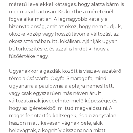
méretű levelekkel kétséges, hogy alatta bármi is
megmarad tartósan. Kis kertbe a méreteinél
fogva alkalmatlan. A legnagyobb kétely a
bizonytalanság, amit az okoz, hogy nem tudjuk,
okoz-e közép vagy hosszútávon elváltozást az
ökoszisztémában. Itt, lokálisan. Ajánlják ugyan
bútorkészítésre, és azzal is hirdetik, hogy a
fűtőértéke nagy.
Ugyanakkor a gazdák között is vissza-visszatérő
téma a Császárfa, Oxyfa, Smaragdfa, mind
ugyanarra a paulownia alapfajra nemesített,
vagy csak egyszerűen más néven árult
változatainak jövedelmtermelő képessége, és
hogy az igéretekből mi tud megvalósulni. A
magas fenntartási költségek, és a bizonytalan
haszon miatt kevesen vágnak bele, akik
belevágtak, a kognitív disszonancia miatt