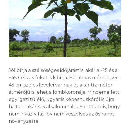
Jól bírja a szélsőséges időjárást is, akár a -25 és a
+45 Celsius fokot is kibírja. Hatalmas méretű, 25-
45 cm széles levelei vannak és akár tíz méter
átmérőjű is lehet a lombkoronája. Mindemellett
egy igazi túlélő, ugyanis képes tuskóról is újra
hajtani, akár 4-5 alkalommal is. Fontos az is, hogy
nem invazív faj, így nem veszélyes az őshonos
növényzetre.