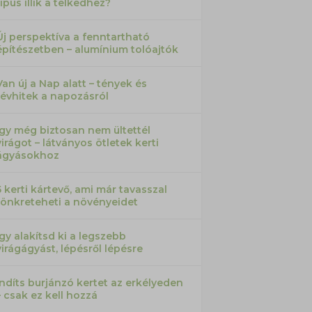
típus illik a telkedhez?
Új perspektíva a fenntartható
építészetben – alumínium tolóajtók
Van új a Nap alatt – tények és
tévhitek a napozásról
Így még biztosan nem ültettél
virágot – látványos ötletek kerti
ágyásokhoz
5 kerti kártevő, ami már tavasszal
tönkreteheti a növényeidet
Így alakítsd ki a legszebb
virágágyást, lépésről lépésre
Indíts burjánzó kertet az erkélyeden
– csak ez kell hozzá