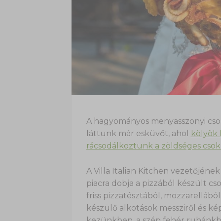
A hagyományos menyasszonyi csoko
láttunk már esküvőt, ahol
kölyök 
rácsodálkoztunk a zöldséges csokr
A Villa Italian Kitchen vezetőjének
piacra dobja a pizzából készült cs
friss pizzatésztából, mozzarellábó
készülő alkotások messziről és kép
kezünkben, a szép fehér ruhánkb