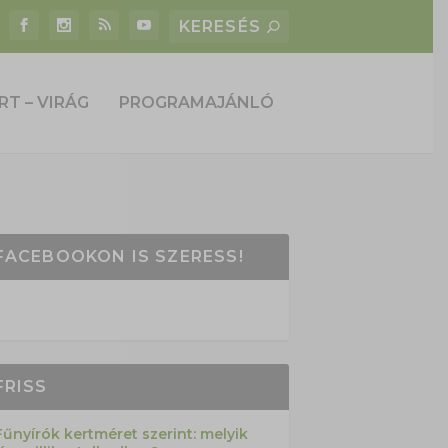
RT – VIRÁG
PROGRAMAJÁNLÓ
FACEBOOKON IS SZERESS!
FRISS
Fűnyírók kertméret szerint: melyik