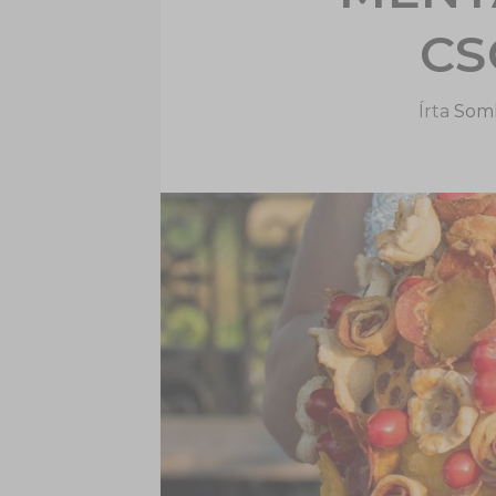
CS
Írta
Soml