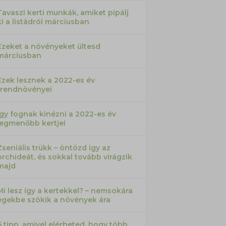
Tavaszi kerti munkák, amiket pipálj
ki a listádról márciusban
Ezeket a növényeket ültesd
márciusban
Ezek lesznek a 2022-es év
trendnövényei
Így fognak kinézni a 2022-es év
legmenőbb kertjei
Zseniális trükk – öntözd így az
orchideát, és sokkal tovább virágzik
majd
Mi lesz így a kertekkel? – nemsokára
egekbe szökik a növények ára
6 tipp, amivel elérheted, hogy több