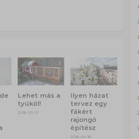
 de
Lehet más a
Ilyen házat
tyúkól!
tervez egy
fákért
2018-03-01
rajongó
a
építész
2018-04-18