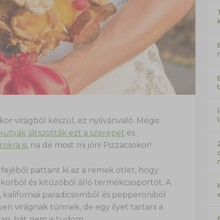
r virágból készül, ez nyilvánvaló. Mégis
kutyák játszották ezt a szerepet
és
okra is
, na de most mi jön! Pizzacsokor!
 fejéből pattant ki az a remek ötlet, hogy
okorból és kitűzőből álló termékcsoportot. A
l, kaliforniai paradicsomból és pepperoniból
en virágnak tűnnek, de egy ilyet tartani a
an, hát nem is tudom.