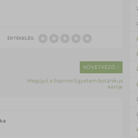
ÉRTÉKELÉS:
KÖVETKEZŐ
Megújul a Soproni Egyetem botanikus
kertje
ska