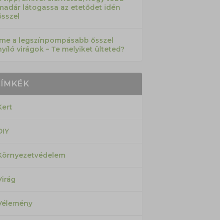
madár látogassa az etetődet idén
ősszel
Íme a legszínpompásabb ősszel
nyíló virágok – Te melyiket ülteted?
CÍMKÉK
Kert
DIY
Környezetvédelem
Virág
Vélemény