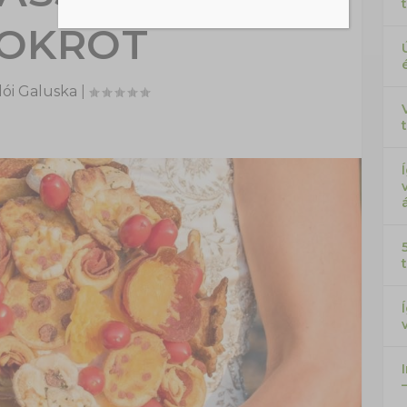
OKROT
ói Galuska
|