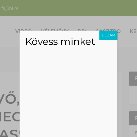
 fejünkre
VIDEÓ
VÉLEMÉNY
DIY
GASZTRO
KE
BEZÁR
Kövess minket
VŐ, AMINEK A
MEGESSZÜK A
ASSZONYI