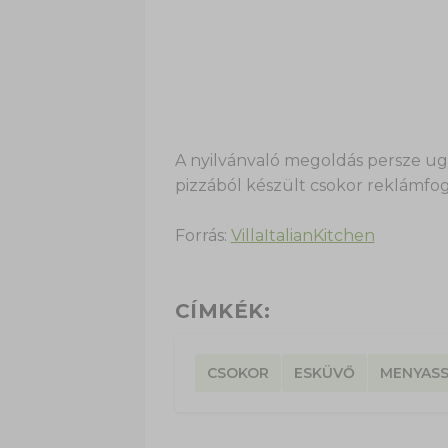
A nyilvánvaló megoldás persze ug
pizzából készült csokor reklámfo
Forrás:
VillaItalianKitchen
CÍMKÉK:
CSOKOR
ESKÜVŐ
MENYASS