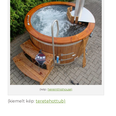
(kép:
hereinthishouse)
(kiemelt kép:
teretehottub)