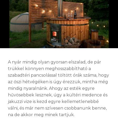
A nyár mindig olyan gyorsan elszalad, de pár
trükkel könnyen meghosszabbítható a
szabadtéri pancsolással töltött órák száma, hogy
az őszi hétvégéken is úgy érezzük, mintha még
mindig nyaralnánk. Ahogy az esték egyre
hűvösebbek lesznek, úgy a kültéri medence és
jakuzzi vize is kezd egyre kellemetlenebbé
válni, és már nem szívesen csobbanunk benne,
na de akkor meg minek tartjuk.