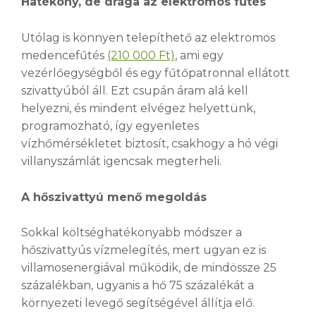
Hatékony, de drága az elektromos fűtés
Utólag is könnyen telepíthető az elektromos
medencefűtés
(210 000 Ft)
, ami egy
vezérlőegységből és egy fűtőpatronnal ellátott
szivattyúból áll. Ezt csupán áram alá kell
helyezni, és mindent elvégez helyettünk,
programozható, így egyenletes
vízhőmérsékletet biztosít, csakhogy a hó végi
villanyszámlát igencsak megterheli.
A hőszivattyú menő megoldás
Sokkal költséghatékonyabb módszer a
hőszivattyús vízmelegítés, mert ugyan ez is
villamosenergiával működik, de mindössze 25
százalékban, ugyanis a hő 75 százalékát a
környezeti levegő segítségével állítja elő.