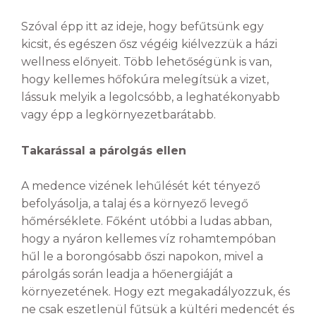
Szóval épp itt az ideje, hogy befűtsünk egy
kicsit, és egészen ősz végéig kiélvezzük a házi
wellness előnyeit. Több lehetőségünk is van,
hogy kellemes hőfokúra melegítsük a vizet,
lássuk melyik a legolcsóbb, a leghatékonyabb
vagy épp a legkörnyezetbarátabb.
Takarással a párolgás ellen
A medence vizének lehűlését két tényező
befolyásolja, a talaj és a környező levegő
hőmérséklete. Főként utóbbi a ludas abban,
hogy a nyáron kellemes víz rohamtempóban
hűl le a borongósabb őszi napokon, mivel a
párolgás során leadja a hőenergiáját a
környezetének. Hogy ezt megakadályozzuk, és
ne csak eszetlenül fűtsük a kültéri medencét és