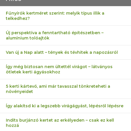
Fűnyírók kertméret szerint: melyik típus illik a
telkedhez?
Új perspektíva a fenntartható építészetben –
alumínium tolóajtók
Van új a Nap alatt – tények és tévhitek a napozásról
Így még biztosan nem ültettél virágot – látványos
ötletek kerti ágyásokhoz
5 kerti kártevő, ami már tavasszal tönkreteheti a
növényeidet
Így alakítsd ki a legszebb virágágyást, lépésről lépésre
Indíts burjánzó kertet az erkélyeden – csak ez kell
hozzá