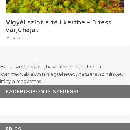
Vigyél színt a téli kertbe – ültess
varjúhájat
2018-12-17
Ha tetszett, lájkold, ha vitatkoznál, itt lent, a
kommentablakban megteheted, ha szeretsz minket,
irány a megosztás.
FACEBOOKON IS SZERESS!
FRISS