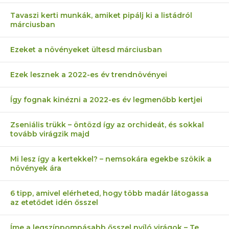
Tavaszi kerti munkák, amiket pipálj ki a listádról
márciusban
Ezeket a növényeket ültesd márciusban
Ezek lesznek a 2022-es év trendnövényei
Így fognak kinézni a 2022-es év legmenőbb kertjei
Zseniális trükk – öntözd így az orchideát, és sokkal
tovább virágzik majd
Mi lesz így a kertekkel? – nemsokára egekbe szökik a
növények ára
6 tipp, amivel elérheted, hogy több madár látogassa
az etetődet idén ősszel
Íme a legszínpompásabb ősszel nyíló virágok – Te