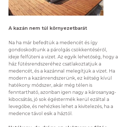
A kazán nem túl környezetbarát
Na ha már befedtük a medencét és így
gondoskodtunk a párolgás csökkentéséről,
ideje felfűteni a vizet. Az egyik lehetőség, hogy a
ház fűtésrendszeréhez csatlakoztatjuk a
medencét, és a kazánnal melegítjük a vizet. Ha
modern a kazánrendszerünk, ez kétség kívül
hatékony módszer, akár még télen is
fenntartható, azonban igen nagy a károsanyag-
kibocsátás, jó sok égéstermék kerül ezáltal a
levegőbe, és nehézkes lehet a kivitelezés, ha a
medence távol esik a háztól.