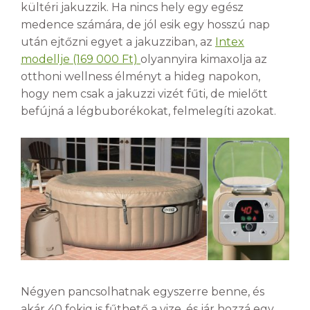
kültéri jakuzzik. Ha nincs hely egy egész
medence számára, de jól esik egy hosszú nap
után ejtőzni egyet a jakuzziban, az
Intex
modellje (169 000 Ft)
olyannyira kimaxolja az
otthoni wellness élményt a hideg napokon,
hogy nem csak a jakuzzi vizét fűti, de mielőtt
befújná a légbuborékokat, felmelegíti azokat.
Négyen pancsolhatnak egyszerre benne, és
akár 40 fokig is fűthető a vize, és jár hozzá egy