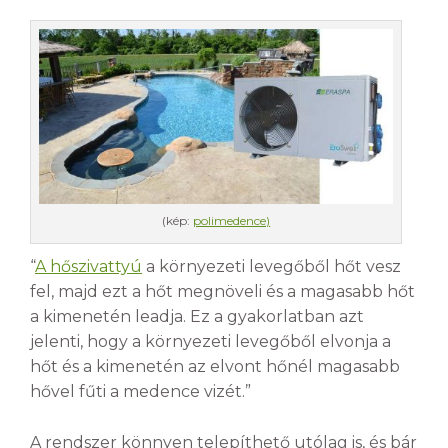
(kép:
polimedence)
“
A hőszivattyú
a környezeti levegőből hőt vesz
fel, majd ezt a hőt megnöveli és a magasabb hőt
a kimenetén leadja. Ez a gyakorlatban azt
jelenti, hogy a környezeti levegőből elvonja a
hőt és a kimenetén az elvont hőnél magasabb
hővel fűti a medence vizét.”
A rendszer könnyen telepíthető utólag is, és bár