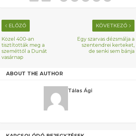
ELŐZŐ
KÖVETKEZŐ
Közel 400-an
Egy szarvas dézsmálja a
tisztították meg a
szentendrei kerteket,
szeméttől a Dunát
de senki sem bánja
vasárnap
ABOUT THE AUTHOR
Tálas Ági
KAPCSOLÓDÓ BEJEGYZÉSEK