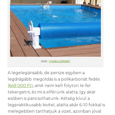
(kép:
medencefedés)
A legelegánsabb, de persze egyben a
legdrágább megoldás is a polikarbonát fedés
(649 000 Ft)
, amit nem kell folyton le-fel
tekergetni, és mi is elférünk alatta, így akár
esőben is pancsolhatunk. Kétség kívül a
legpraktikusabb kivitel, alatta akár 6-10 fokkal is
melegebben tarthatjuk a vizet, azonban jóval