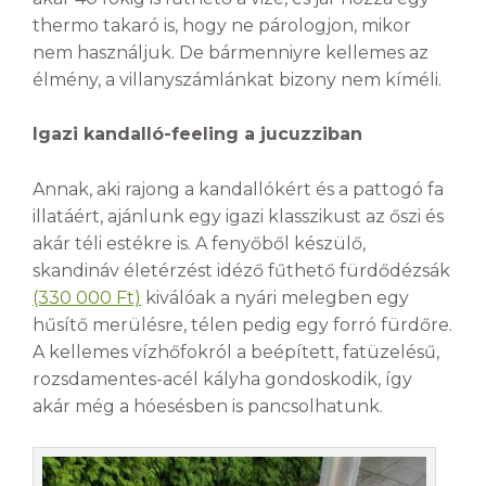
thermo takaró is, hogy ne párologjon, mikor
nem használjuk. De bármenniyre kellemes az
élmény, a villanyszámlánkat bizony nem kíméli.
Igazi kandalló-feeling a jucuzziban
Annak, aki rajong a kandallókért és a pattogó fa
illatáért, ajánlunk egy igazi klasszikust az őszi és
akár téli estékre is. A fenyőből készülő,
skandináv életérzést idéző fűthető fürdődézsák
(330 000 Ft)
kiválóak a nyári melegben egy
hűsítő merülésre, télen pedig egy forró fürdőre.
A kellemes vízhőfokról a beépített, fatüzelésű,
rozsdamentes-acél kályha gondoskodik, így
akár még a hóesésben is pancsolhatunk.