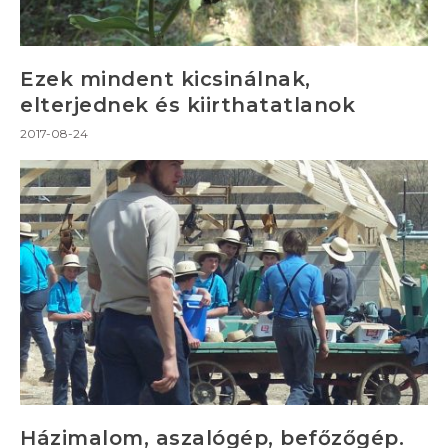
Ezek mindent kicsinálnak,
elterjednek és kiirthatatlanok
2017-08-24
Házimalom, aszalógép, befőzőgép.