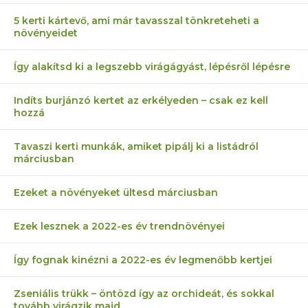
5 kerti kártevő, ami már tavasszal tönkreteheti a
növényeidet
Így alakítsd ki a legszebb virágágyást, lépésről lépésre
Indíts burjánzó kertet az erkélyeden – csak ez kell
hozzá
Tavaszi kerti munkák, amiket pipálj ki a listádról
márciusban
Ezeket a növényeket ültesd márciusban
Ezek lesznek a 2022-es év trendnövényei
Így fognak kinézni a 2022-es év legmenőbb kertjei
Zseniális trükk – öntözd így az orchideát, és sokkal
tovább virágzik majd