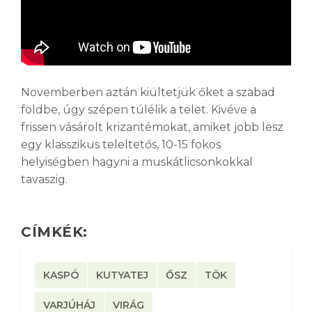
Novemberben aztán kiültetjük őket a szabad
földbe, úgy szépen túlélik a telet. Kivéve a
frissen vásárolt krizantémokat, amiket jobb lesz
egy klasszikus teleltetős, 10-15 fokos
helyiségben hagyni a muskátlicsonkokkal
tavaszig.
CÍMKÉK:
KASPÓ
KUTYATEJ
ŐSZ
TÖK
VARJÚHÁJ
VIRÁG