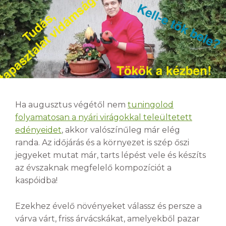
Ha augusztus végétől nem
tuningolod
folyamatosan a nyári virágokkal teleültetett
edényeidet
, akkor valószínűleg már elég
randa. Az időjárás és a környezet is szép őszi
jegyeket mutat már, tarts lépést vele és készíts
az évszaknak megfelelő kompozíciót a
kaspóidba!
Ezekhez évelő növényeket válassz és persze a
várva várt, friss árvácskákat, amelyekből pazar