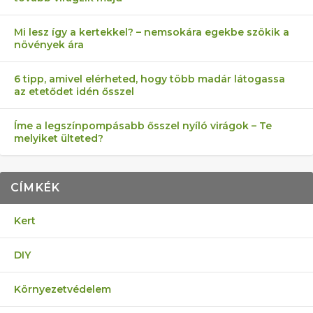
Mi lesz így a kertekkel? – nemsokára egekbe szökik a
növények ára
6 tipp, amivel elérheted, hogy több madár látogassa
az etetődet idén ősszel
Íme a legszínpompásabb ősszel nyíló virágok – Te
melyiket ülteted?
CÍMKÉK
Kert
DIY
Környezetvédelem