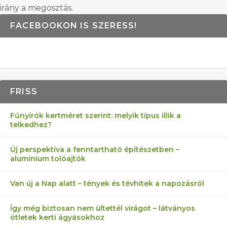
irány a megosztás.
FACEBOOKON IS SZERESS!
FRISS
Fűnyírók kertméret szerint: melyik típus illik a
telkedhez?
Új perspektíva a fenntartható építészetben –
alumínium tolóajtók
Van új a Nap alatt – tények és tévhitek a napozásról
Így még biztosan nem ültettél virágot – látványos
ötletek kerti ágyásokhoz