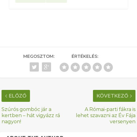
MEGOSZTOM:
ÉRTÉKELÉS:
ELŐZŐ
KÖVETKEZŐ
Szúrós gombóc jár a
A Római-parti fákra is
kertben – hát vigyázz rá
lehet szavazni az Év Fája
nagyon!
versenyen