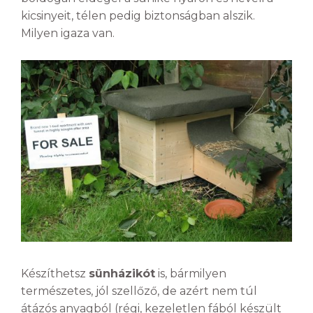
kicsinyeit, télen pedig biztonságban alszik.
Milyen igaza van.
Készíthetsz
sünházikót
is, bármilyen
természetes, jól szellőző, de azért nem túl
átázós anyagból (régi, kezeletlen fából készült