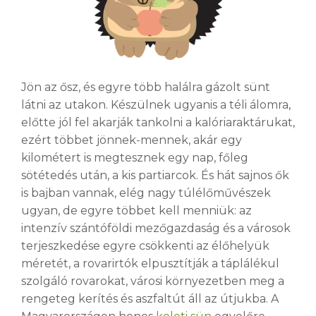
Jön az ősz, és egyre több halálra gázolt sünt
látni az utakon. Készülnek ugyanis a téli álomra,
előtte jól fel akarják tankolni a kalóriaraktárukat,
ezért többet jönnek-mennek, akár egy
kilométert is megtesznek egy nap, főleg
sötétedés után, a kis partiarcok. És hát sajnos ők
is bajban vannak, elég nagy túlélőművészek
ugyan, de egyre többet kell menniük: az
intenzív szántóföldi mezőgazdaság és a városok
terjeszkedése egyre csökkenti az élőhelyük
méretét, a rovarirtók elpusztítják a táplálékul
szolgáló rovarokat, városi környezetben meg a
rengeteg kerítés és aszfaltút áll az útjukba. A