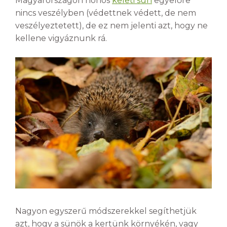
Magyarországon honos
keleti sün
egyelőre
nincs veszélyben (védettnek védett, de nem
veszélyeztetett), de ez nem jelenti azt, hogy ne
kellene vigyáznunk rá.
Nagyon egyszerű módszerekkel segíthetjük
azt, hogy a sünök a kertünk környékén, vagy