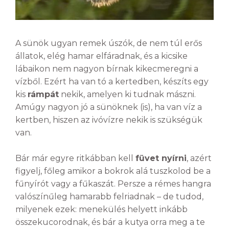
A sünök ugyan remek úszók, de nem túl erős
állatok, elég hamar elfáradnak, és a kicsike
lábaikon nem nagyon bírnak kikecmeregni a
vízből. Ezért ha van tó a kertedben, készíts egy
kis
rámpát
nekik, amelyen ki tudnak mászni.
Amúgy nagyon jó a sünöknek (is), ha van víz a
kertben, hiszen az ivóvízre nekik is szükségük
van.
Bár már egyre ritkábban kell
füvet nyírni
, azért
figyelj, főleg amikor a bokrok alá tuszkolod be a
fűnyírót vagy a fűkaszát. Persze a rémes hangra
valószínűleg hamarabb felriadnak – de tudod,
milyenek ezek: menekülés helyett inkább
összekucorodnak, és bár a kutya orra meg a te