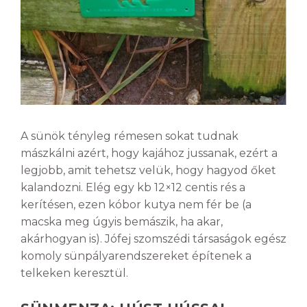
A sünök tényleg rémesen sokat tudnak
mászkálni azért, hogy kajához jussanak, ezért a
legjobb, amit tehetsz velük, hogy hagyod őket
kalandozni. Elég egy kb 12×12 centis rés a
kerítésen, ezen kóbor kutya nem fér be (a
macska meg úgyis bemászik, ha akar,
akárhogyan is). Jófej szomszédi társaságok egész
komoly sünpályarendszereket építenek a
telkeken keresztül.