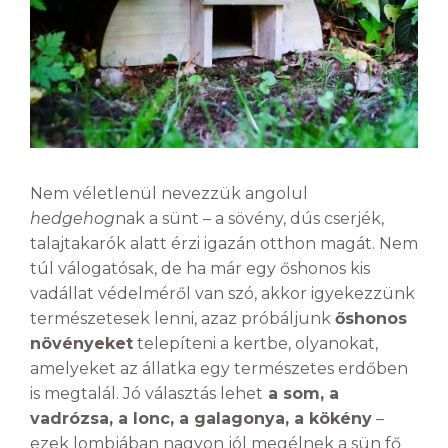
Nem véletlenül nevezzük angolul
hedgehog
nak a sünt – a sövény, dús cserjék,
talajtakarók alatt érzi igazán otthon magát. Nem
túl válogatósak, de ha már egy őshonos kis
vadállat védelméről van szó, akkor igyekezzünk
természetesek lenni, azaz próbáljunk
őshonos
növényeket
telepíteni a kertbe, olyanokat,
amelyeket az állatka egy természetes erdőben
is megtalál. Jó választás lehet
a som, a
vadrózsa, a lonc, a galagonya, a kökény
–
ezek lombjában nagyon jól megélnek a sün fő