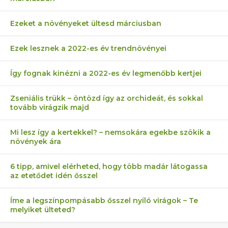
Ezeket a növényeket ültesd márciusban
Ezek lesznek a 2022-es év trendnövényei
Így fognak kinézni a 2022-es év legmenőbb kertjei
Zseniális trükk – öntözd így az orchideát, és sokkal
tovább virágzik majd
Mi lesz így a kertekkel? – nemsokára egekbe szökik a
növények ára
6 tipp, amivel elérheted, hogy több madár látogassa
az etetődet idén ősszel
Íme a legszínpompásabb ősszel nyíló virágok – Te
melyiket ülteted?