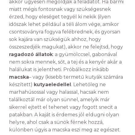
akkor ügyesen megoldják a feladatot. Ha bármi
miatt mégis fontosnak vagy szükségesnek
érzed, hogy eleséget tegyél ki nekik (ilyen
időszak lehet például a téli álom vége, amikor
csontsoványra fogyva felébrednek, és gyorsan
sok kajára van szükségük ahhoz, hogy
összeszedjék magukat), akkor ne felejtsd, hogy
ragadozó állatok
: a gyümölccsel, gabonával
nem sokra mennek, sőt, a tej és a kenyér akár a
halálukat is jelentheti. Próbálkozz inkább
macska
– vagy (kisebb termetű kutyák számára
készített)
kutyaeledellel
. Lehetőleg ne
marhahúsossal vagy halassal, hacsak nem
találkoztál már olyan sünnel, amelyik már
sikerrel ejtett el tehenet vagy fogott snecit a
patakban. A kaját is érdemes jól eldugni olyan
helyre, ahol csak a sünök férnek hozzá,
különben úgyis a macska eszi meg az egészet.