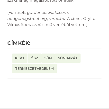
szakmailag megalapozott ötleteik.
(Források:
gardenersworld.com
,
hedgehogstreet.org
,
mme.hu
. A címet Gryllus
Vilmos
Sündisznó
című verséből vettem.)
CÍMKÉK:
KERT
ŐSZ
SÜN
SÜNBARÁT
TERMÉSZETVÉDELEM