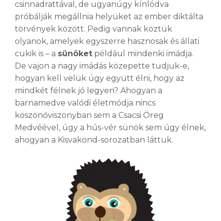
csinnadrattával, de ugyanúgy kínlódva
próbálják megállnia helyüket az ember diktálta
törvények között. Pedig vannak köztük
olyanok, amelyek egyszerre hasznosak és állati
cukik is – a
sünöket
például mindenki imádja.
De vajon a nagy imádás közepette tudjuk-e,
hogyan kell velük úgy együtt élni, hogy az
mindkét félnek jó legyen? Ahogyan a
barnamedve valódi életmódja nincs
köszönőviszonyban sem a Csacsi Öreg
Medvéével, úgy a hús-vér sünök sem úgy élnek,
ahogyan a Kisvakond-sorozatban láttuk.