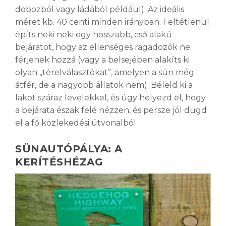
dobozból vagy ládából például). Az ideális
méret kb. 40 centi minden irányban. Feltétlenül
építs neki neki egy hosszabb, cső alakú
bejáratot, hogy az ellenséges ragadozók ne
férjenek hozzá (vagy a belsejében alakíts ki
olyan „térelválasztókat”, amelyen a sün még
átfér, de a nagyobb állatok nem). Béleld ki a
lakot száraz levelekkel, és úgy helyezd el, hogy
a bejárata észak felé nézzen, és persze jól dugd
el a fő közlekedési útvonalból.
SÜNAUTÓPÁLYA: A
KERÍTÉSHÉZAG