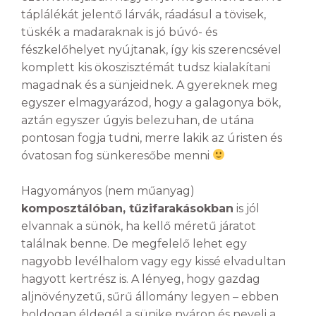
táplálékát jelentő lárvák, ráadásul a tövisek,
tüskék a madaraknak is jó búvó- és
fészkelőhelyet nyújtanak, így kis szerencsével
komplett kis ökoszisztémát tudsz kialakítani
magadnak és a sünjeidnek. A gyereknek meg
egyszer elmagyarázod, hogy a galagonya bök,
aztán egyszer úgyis belezuhan, de utána
pontosan fogja tudni, merre lakik az úristen és
óvatosan fog sünkeresőbe menni
Hagyományos (nem műanyag)
komposztálóban, tűzifarakásokban
is jól
elvannak a sünök, ha kellő méretű járatot
találnak benne. De megfelelő lehet egy
nagyobb levélhalom vagy egy kissé elvadultan
hagyott kertrész is. A lényeg, hogy gazdag
aljnövényzetű, sűrű állomány legyen – ebben
boldogan éldegél a sünike nyáron és neveli a