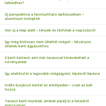
telkedhez?
Új perspektíva a fenntartható építészetben –
alumínium tolóajtók
Van új a Nap alatt – tények és tévhitek a napozásról
Így még biztosan nem ültettél virágot – látványos
ötletek kerti ágyásokhoz
5 kerti kártevő, ami már tavasszal tönkreteheti a
növényeidet
Így alakítsd ki a legszebb virágágyást, lépésről lépésre
Indíts burjánzó kertet az erkélyeden – csak ez kell
hozzá
Tavaszi kerti munkák, amiket pipálj ki a listádról
márciusban