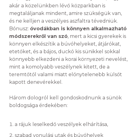
akár a közelünkben lévő közparkban is
megtaláljanak mindent, amire szükségük van,
és ne kelljen a veszélyes aszfaltra tévedniük.
Bónusz:
óvodákban is könnyen alkalmazható
módszerekről van szó
, mert a kicsi gyerekek is
könnyen elkészítik a búvóhelyeket, átjárókat,
etetőket, és a bájos, duckó kis sünikkel sokkal
könnyebb elkezdeni a korai környezeti nevelést,
mint a komolyabb veszélynek kitett, de a
teremtőtől valami miatt előnytelenebb külsőt
kapott denevérekkel.
Három dologról kell gondoskodnunk a sünök
boldogsága érdekében:
a rájuk leselkedő veszélyek elhárítása,
szabad vonulási utak és búvóhelyek