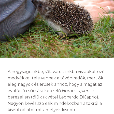
A hegységeinkbe, sőt: városainkba visszaköltöző
medvékkel tele vannak a tévéhíradók, mert ők
elég nagyok és erősek ahhoz, hogy a magát az
evolúció csúcsára képzelő
Homo sapiens
is
berezeljen tőlük (kivétel Leonardo DiCaprio).
Nagyon kevés szó esik mindeközben azokról a
kisebb állatokról, amelyek kisebb