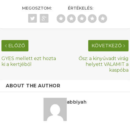
MEGOSZTOM:
ÉRTÉKELÉS:
ELŐZŐ
KÖVETKEZŐ
GYES mellett ezt hozta
Ősz: a kinyúvadt virág
ki a kertjéből
helyett VALAMIT a
kaspóba
ABOUT THE AUTHOR
abbiyah