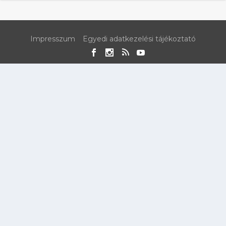
Impresszum
Egyedi adatkezelési tájékoztató