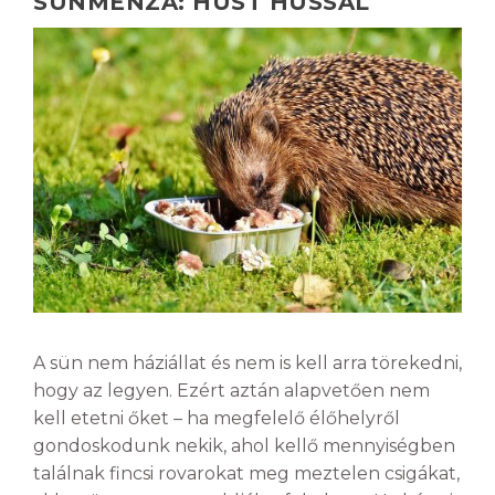
SÜNMENZA: HÚST HÚSSAL
A sün nem háziállat és nem is kell arra törekedni,
hogy az legyen. Ezért aztán alapvetően nem
kell etetni őket – ha megfelelő élőhelyről
gondoskodunk nekik, ahol kellő mennyiségben
találnak fincsi rovarokat meg meztelen csigákat,