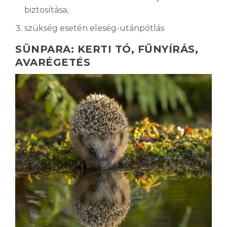
biztosítása,
szükség esetén eleség-utánpótlás
SÜNPARA: KERTI TÓ, FŰNYÍRÁS,
AVARÉGETÉS