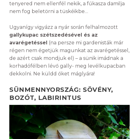
tenyered nem ellenfél nekik, a fűkasza damilja
nem fog beletörni a tüskéikbe…
Ugyanígy vigyázz a nyár során felhalmozott
gallykupac szétszedésével és az
avarégetéssel
(na persze mi gardenisták már
régen nem égetjük magunkat az avarégetéssel,
de azért csak mondjuk el) – a sünik imádnak a
korhadófélben lévő gally- meg levélkupacban
dekkolni. Ne küldd őket máglyára!
SÜNMENNYORSZÁG: SÖVÉNY,
BOZÓT, LABIRINTUS