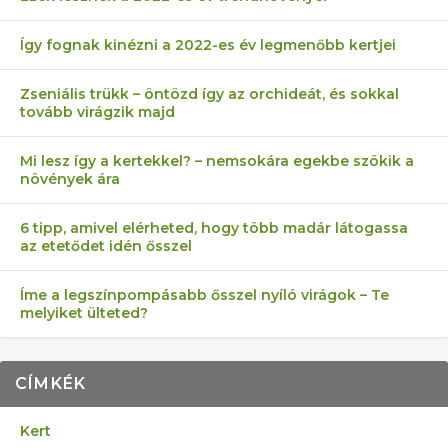
Így fognak kinézni a 2022-es év legmenőbb kertjei
Zseniális trükk – öntözd így az orchideát, és sokkal
tovább virágzik majd
Mi lesz így a kertekkel? – nemsokára egekbe szökik a
növények ára
6 tipp, amivel elérheted, hogy több madár látogassa
az etetődet idén ősszel
Íme a legszínpompásabb ősszel nyíló virágok – Te
melyiket ülteted?
CÍMKÉK
Kert