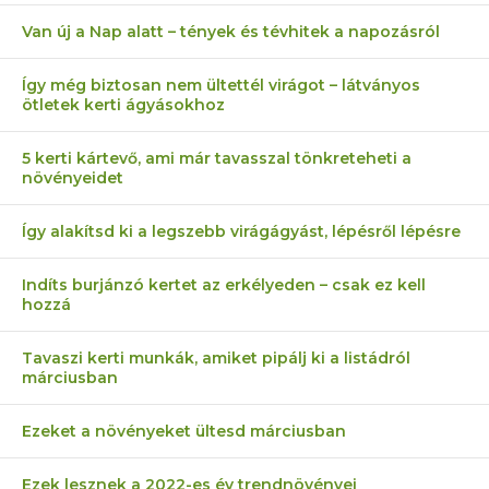
Van új a Nap alatt – tények és tévhitek a napozásról
Így még biztosan nem ültettél virágot – látványos
ötletek kerti ágyásokhoz
5 kerti kártevő, ami már tavasszal tönkreteheti a
növényeidet
Így alakítsd ki a legszebb virágágyást, lépésről lépésre
Indíts burjánzó kertet az erkélyeden – csak ez kell
hozzá
Tavaszi kerti munkák, amiket pipálj ki a listádról
márciusban
Ezeket a növényeket ültesd márciusban
Ezek lesznek a 2022-es év trendnövényei