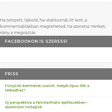
Ha tetszett, lájkold, ha vitatkoznál, itt lent, a
kommentablakban megteheted, ha szeretsz minket,
irány a megosztás.
FACEBOOKON IS SZERESS!
FRISS
Fűnyírók kertméret szerint: melyik típus illik a
telkedhez?
Új perspektíva a fenntartható építészetben –
alumínium tolóajtók