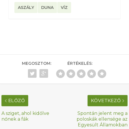
ASZÁLY
DUNA
VÍZ
MEGOSZTOM:
ÉRTÉKELÉS:
ELŐZŐ
KÖVETKEZŐ
A sziget, ahol kidőlve
Spontán jelent meg a
nőnek a fák
poloskák ellensége az
Egyesült Államokban