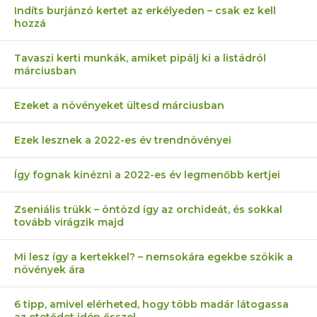
Indíts burjánzó kertet az erkélyeden – csak ez kell
hozzá
Tavaszi kerti munkák, amiket pipálj ki a listádról
márciusban
Ezeket a növényeket ültesd márciusban
Ezek lesznek a 2022-es év trendnövényei
Így fognak kinézni a 2022-es év legmenőbb kertjei
Zseniális trükk – öntözd így az orchideát, és sokkal
tovább virágzik majd
Mi lesz így a kertekkel? – nemsokára egekbe szökik a
növények ára
6 tipp, amivel elérheted, hogy több madár látogassa