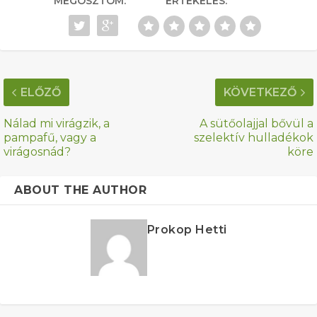
MEGOSZTOM:
ÉRTÉKELÉS:
ELŐZŐ
KÖVETKEZŐ
Nálad mi virágzik, a
A sütőolajjal bővül a
pampafű, vagy a
szelektív hulladékok
virágosnád?
köre
ABOUT THE AUTHOR
Prokop Hetti