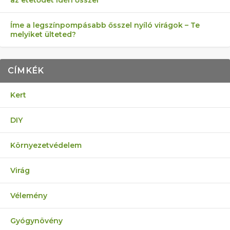
az etetődet idén ősszel
Íme a legszínpompásabb ősszel nyíló virágok – Te
melyiket ülteted?
CÍMKÉK
Kert
DIY
Környezetvédelem
Virág
Vélemény
Gyógynövény