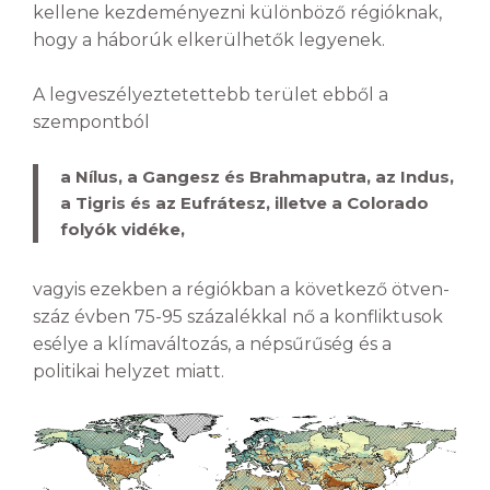
kellene kezdeményezni különböző régióknak,
hogy a háborúk elkerülhetők legyenek.
A legveszélyeztetettebb terület ebből a
szempontból
a Nílus, a Gangesz és Brahmaputra, az Indus,
a Tigris és az Eufrátesz, illetve a Colorado
folyók vidéke,
vagyis ezekben a régiókban a következő ötven-
száz évben 75-95 százalékkal nő a konfliktusok
esélye a klímaváltozás, a népsűrűség és a
politikai helyzet miatt.