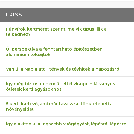
FRISS
Fűnyírók kertméret szerint: melyik típus illik a
telkedhez?
Új perspektíva a fenntartható építészetben –
alumínium tolóajtók
Van új a Nap alatt – tények és tévhitek a napozásról
Így még biztosan nem ültettél virágot – látványos
ötletek kerti ágyásokhoz
5 kerti kártevő, ami már tavasszal tönkreteheti a
növényeidet
Így alakítsd ki a legszebb virágágyást, lépésről lépésre