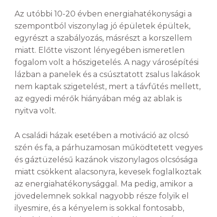
Az utóbbi 10-20 évben energiahatékonysági a
szempontból viszonylag jó épületek épültek,
egyrészt a szabályozás, másrészt a korszellem
miatt. Előtte viszont lényegében ismeretlen
fogalom volt a hőszigetelés. A nagy városépítési
lázban a panelek és a csúsztatott zsalus lakások
nem kaptak szigetelést, mert a távfűtés mellett,
az egyedi mérők hiányában még az ablak is
nyitva volt.
A családi házak esetében a motiváció az olcsó
szén és fa, a párhuzamosan működtetett vegyes
és gáztüzelésű kazánok viszonylagos olcsósága
miatt csökkent alacsonyra, kevesek foglalkoztak
az energiahatékonysággal. Ma pedig, amikor a
jövedelemnek sokkal nagyobb része folyik el
ilyesmire, és a kényelem is sokkal fontosabb,