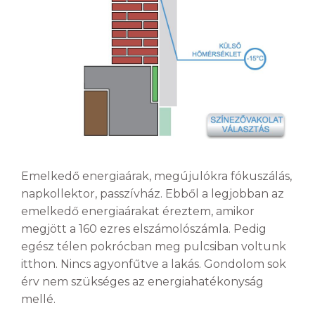
Emelkedő energiaárak, megújulókra fókuszálás,
napkollektor, passzívház. Ebből a legjobban az
emelkedő energiaárakat éreztem, amikor
megjött a 160 ezres elszámolószámla. Pedig
egész télen pokrócban meg pulcsiban voltunk
itthon. Nincs agyonfűtve a lakás. Gondolom sok
érv nem szükséges az energiahatékonyság
mellé.