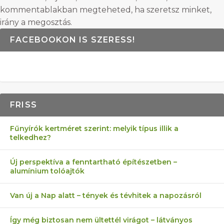
kommentablakban megteheted, ha szeretsz minket,
irány a megosztás.
FACEBOOKON IS SZERESS!
FRISS
Fűnyírók kertméret szerint: melyik típus illik a
telkedhez?
Új perspektíva a fenntartható építészetben –
alumínium tolóajtók
Van új a Nap alatt – tények és tévhitek a napozásról
Így még biztosan nem ültettél virágot – látványos