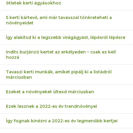
ötletek kerti ágyásokhoz
5 kerti kártevő, ami már tavasszal tönkreteheti a
növényeidet
Így alakítsd ki a legszebb virágágyást, lépésről lépésre
Indíts burjánzó kertet az erkélyeden – csak ez kell
hozzá
Tavaszi kerti munkák, amiket pipálj ki a listádról
márciusban
Ezeket a növényeket ültesd márciusban
Ezek lesznek a 2022-es év trendnövényei
Így fognak kinézni a 2022-es év legmenőbb kertjei