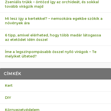
Zseniális trükk – öntözd így az orchideát, és sokkal
tovább virágzik majd
Mi lesz így a kertekkel? – nemsokára egekbe szökik a
növények ára
6 tipp, amivel elérheted, hogy több madár látogassa
az etetődet idén ősszel
Íme a legszínpompásabb ősszel nyíló virágok – Te
melyiket ülteted?
CÍMKÉK
Kert
DIY
Környezetvédelem