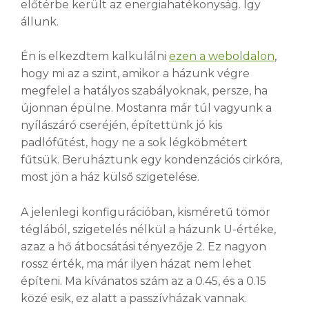
előtérbe került az energiahatékonyság. Így
állunk.
Én is elkezdtem kalkulálni
ezen a weboldalon
,
hogy mi az a szint, amikor a házunk végre
megfelel a hatályos szabályoknak, persze, ha
újonnan épülne. Mostanra már túl vagyunk a
nyílászáró cseréjén, építettünk jó kis
padlófűtést, hogy ne a sok légköbmétert
fűtsük. Beruháztunk egy kondenzációs cirkóra,
most jön a ház külső szigetelése.
A jelenlegi konfigurációban, kisméretű tömör
téglából, szigetelés nélkül a házunk U-értéke,
azaz a hő átbocsátási tényezője 2. Ez nagyon
rossz érték, ma már ilyen házat nem lehet
építeni. Ma kívánatos szám az a 0.45, és a 0.15
közé esik, ez alatt a passzívházak vannak.