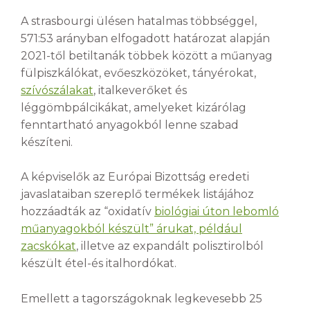
A strasbourgi ülésen hatalmas többséggel,
571:53 arányban elfogadott határozat alapján
2021-től betiltanák többek között a műanyag
fülpiszkálókat, evőeszközöket, tányérokat,
szívószálakat
, italkeverőket és
léggömbpálcikákat, amelyeket kizárólag
fenntartható anyagokból lenne szabad
készíteni.
A képviselők az Európai Bizottság eredeti
javaslataiban szereplő termékek listájához
hozzáadták az “oxidatív
biológiai úton lebomló
műanyagokból készült” árukat, például
zacskókat
, illetve az expandált polisztirolból
készült étel-és italhordókat.
Emellett a tagországoknak legkevesebb 25