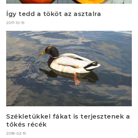
Így tedd a tököt az asztalra
2017-10-19
Székletükkel fákat is terjesztenek a
tőkés récék
2018-02-19