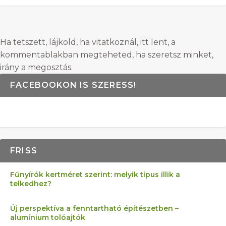
Ha tetszett, lájkold, ha vitatkoznál, itt lent, a
kommentablakban megteheted, ha szeretsz minket,
irány a megosztás.
FACEBOOKON IS SZERESS!
FRISS
Fűnyírók kertméret szerint: melyik típus illik a
telkedhez?
Új perspektíva a fenntartható építészetben –
alumínium tolóajtók