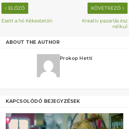
ELŐZŐ
KÖVETKEZŐ
Esett a hó Kékestetőn
Kreatív pazarlás ész
nélkül
ABOUT THE AUTHOR
Prokop Hetti
KAPCSOLÓDÓ BEJEGYZÉSEK