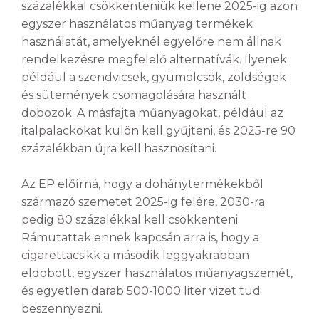
százalékkal csökkenteniük kellene 2025-ig azon
egyszer használatos műanyag termékek
használatát, amelyeknél egyelőre nem állnak
rendelkezésre megfelelő alternatívák. Ilyenek
például a szendvicsek, gyümölcsök, zöldségek
és sütemények csomagolására használt
dobozok. A másfajta műanyagokat, például az
italpalackokat külön kell gyűjteni, és 2025-re 90
százalékban újra kell hasznosítani.
Az EP előírná, hogy a dohánytermékekből
származó szemetet 2025-ig felére, 2030-ra
pedig 80 százalékkal kell csökkenteni.
Rámutattak ennek kapcsán arra is, hogy a
cigarettacsikk a második leggyakrabban
eldobott, egyszer használatos műanyagszemét,
és egyetlen darab 500-1000 liter vizet tud
beszennyezni.