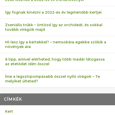
Így fognak kinézni a 2022-es év legmenőbb kertjei
Zseniális trükk – öntözd így az orchideát, és sokkal
tovább virágzik majd
Mi lesz így a kertekkel? – nemsokára egekbe szökik a
növények ára
6 tipp, amivel elérheted, hogy több madár látogassa
az etetődet idén ősszel
Íme a legszínpompásabb ősszel nyíló virágok – Te
melyiket ülteted?
CÍMKÉK
Kert