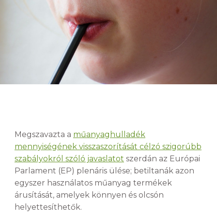
Megszavazta a
műanyaghulladék
mennyiségének visszaszorítását célzó szigorúbb
szabályokról szóló javaslatot
szerdán az Európai
Parlament (EP) plenáris ülése; betiltanák azon
egyszer használatos műanyag termékek
árusítását, amelyek könnyen és olcsón
helyettesíthetők.