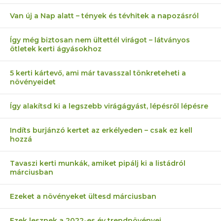
Van új a Nap alatt – tények és tévhitek a napozásról
Így még biztosan nem ültettél virágot – látványos
ötletek kerti ágyásokhoz
5 kerti kártevő, ami már tavasszal tönkreteheti a
növényeidet
Így alakítsd ki a legszebb virágágyást, lépésről lépésre
Indíts burjánzó kertet az erkélyeden – csak ez kell
hozzá
Tavaszi kerti munkák, amiket pipálj ki a listádról
márciusban
Ezeket a növényeket ültesd márciusban
Ezek lesznek a 2022-es év trendnövényei