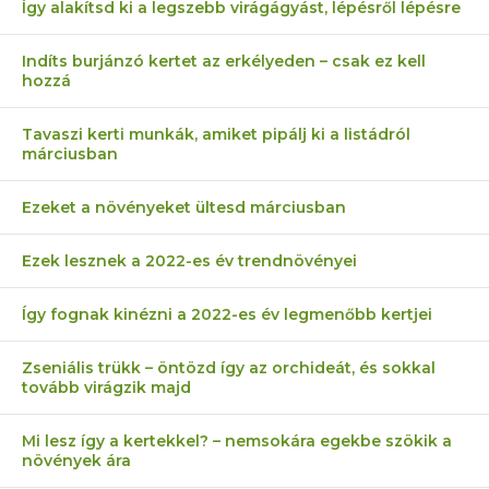
Így alakítsd ki a legszebb virágágyást, lépésről lépésre
Indíts burjánzó kertet az erkélyeden – csak ez kell
hozzá
Tavaszi kerti munkák, amiket pipálj ki a listádról
márciusban
Ezeket a növényeket ültesd márciusban
Ezek lesznek a 2022-es év trendnövényei
Így fognak kinézni a 2022-es év legmenőbb kertjei
Zseniális trükk – öntözd így az orchideát, és sokkal
tovább virágzik majd
Mi lesz így a kertekkel? – nemsokára egekbe szökik a
növények ára