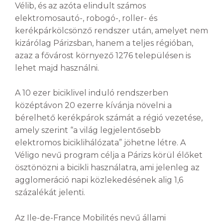
Vélib, és az azóta elindult számos
elektromosautó-, robogó-, roller- és
kerékpárkölcsönző rendszer után, amelyet nem
kizárólag Párizsban, hanem a teljes régióban,
azaz a fővárost környező 1276 településen is
lehet majd használni.
A 10 ezer biciklivel induló rendszerben
középtávon 20 ezerre kívánja növelni a
bérelhető kerékpárok számát a régió vezetése,
amely szerint “a világ legjelentősebb
elektromos biciklihálózata” jöhetne létre. A
Véligo nevű program célja a Párizs körül élőket
ösztönözni a bicikli használatra, ami jelenleg az
agglomeráció napi közlekedésének alig 1,6
százalékát jelenti.
Az Ile-de-France Mobilités nevű állami