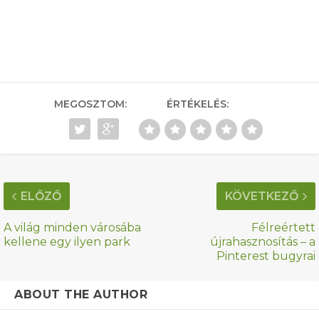
MEGOSZTOM:
ÉRTÉKELÉS:
ELŐZŐ
KÖVETKEZŐ
A világ minden városába
Félreértett
kellene egy ilyen park
újrahasznosítás – a
Pinterest bugyrai
ABOUT THE AUTHOR