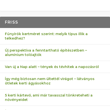
FRISS
Fűnyírók kertméret szerint: melyik típus illik a
telkedhez?
Új perspektíva a fenntartható építészetben –
alumínium tolóajtók
Van új a Nap alatt – tények és tévhitek a napozásról
Így még biztosan nem ültettél virágot – látványos
ötletek kerti ágyásokhoz
5 kerti kártevő, ami már tavasszal tönkreteheti a
növényeidet