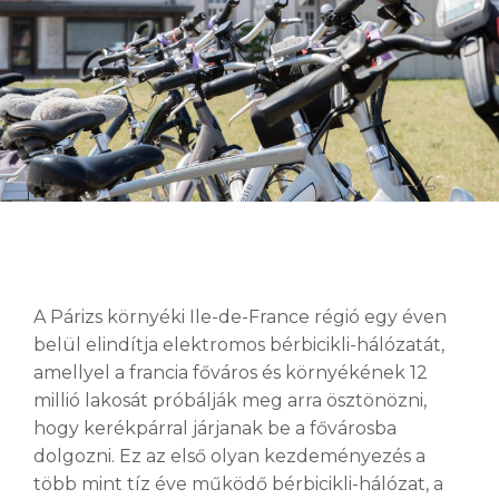
A Párizs környéki Ile-de-France régió egy éven
belül elindítja elektromos bérbicikli-hálózatát,
amellyel a francia főváros és környékének 12
millió lakosát próbálják meg arra ösztönözni,
hogy kerékpárral járjanak be a fővárosba
dolgozni. Ez az első olyan kezdeményezés a
több mint tíz éve működő bérbicikli-hálózat, a