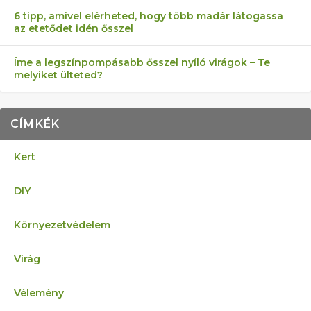
6 tipp, amivel elérheted, hogy több madár látogassa
az etetődet idén ősszel
Íme a legszínpompásabb ősszel nyíló virágok – Te
melyiket ülteted?
CÍMKÉK
Kert
DIY
Környezetvédelem
Virág
Vélemény