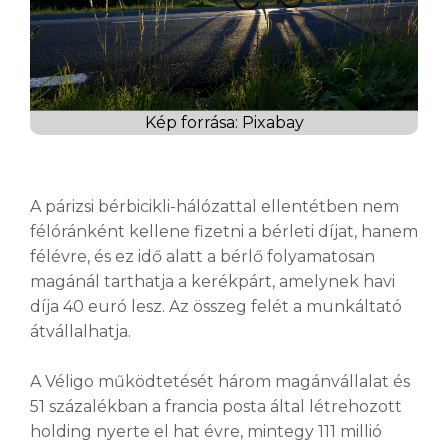
Kép forrása: Pixabay
A párizsi bérbicikli-hálózattal ellentétben nem
félóránként kellene fizetni a bérleti díjat, hanem
félévre, és ez idő alatt a bérlő folyamatosan
magánál tarthatja a kerékpárt, amelynek havi
díja 40 euró lesz. Az összeg felét a munkáltató
átvállalhatja.
A Véligo működtetését három magánvállalat és
51 százalékban a francia posta által létrehozott
holding nyerte el hat évre, mintegy 111 millió