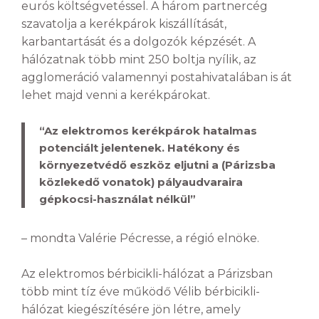
eurós költségvetéssel. A három partnercég
szavatolja a kerékpárok kiszállítását,
karbantartását és a dolgozók képzését. A
hálózatnak több mint 250 boltja nyílik, az
agglomeráció valamennyi postahivatalában is át
lehet majd venni a kerékpárokat.
“Az elektromos kerékpárok hatalmas
potenciált jelentenek. Hatékony és
környezetvédő eszköz eljutni a (Párizsba
közlekedő vonatok) pályaudvaraira
gépkocsi-használat nélkül”
– mondta Valérie Pécresse, a régió elnöke.
Az elektromos bérbicikli-hálózat a Párizsban
több mint tíz éve működő Vélib bérbicikli-
hálózat kiegészítésére jön létre, amely