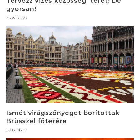
Tervezz vizes közösségi teret! De
gyorsan!
2018-02-27
Ismét virágszőnyeget borítottak
Brüsszel főterére
2018-08-17