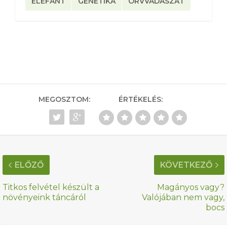
ELEFÁNT
GENETIKA
ORVVADÁSZAT
MEGOSZTOM:
ÉRTÉKELÉS:
ELŐZŐ
KÖVETKEZŐ
Titkos felvétel készült a
Magányos vagy?
növényeink táncáról
Valójában nem vagy,
bocs