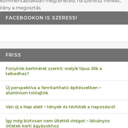
kommentablakban megteheted, ha szeretsz minket,
irány a megosztás.
FACEBOOKON IS SZERESS!
FRISS
Fűnyírók kertméret szerint: melyik típus illik a
telkedhez?
Új perspektíva a fenntartható építészetben –
alumínium tolóajtók
Van új a Nap alatt – tények és tévhitek a napozásról
Így még biztosan nem ültettél virágot – látványos
ötletek kerti ágyásokhoz