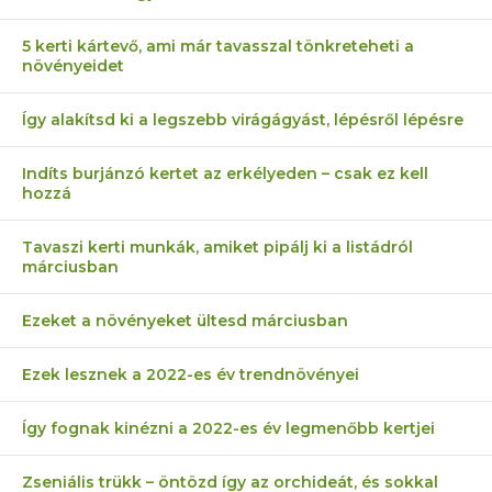
5 kerti kártevő, ami már tavasszal tönkreteheti a
növényeidet
Így alakítsd ki a legszebb virágágyást, lépésről lépésre
Indíts burjánzó kertet az erkélyeden – csak ez kell
hozzá
Tavaszi kerti munkák, amiket pipálj ki a listádról
márciusban
Ezeket a növényeket ültesd márciusban
Ezek lesznek a 2022-es év trendnövényei
Így fognak kinézni a 2022-es év legmenőbb kertjei
Zseniális trükk – öntözd így az orchideát, és sokkal