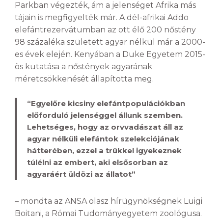
Parkban végezték, ám a jelenséget Afrika más
tájain is megfigyelték már. A dél-afrikai Addo
elefántrezervátumban az ott élő 200 nőstény
98 százaléka született agyar nélkül már a 2000-
es évek elején. Kenyában a Duke Egyetem 2015-
ös kutatása a nőstények agyarának
méretcsökkenését állapította meg.
“Egyelőre kicsiny elefántpopulációkban
előforduló jelenséggel állunk szemben.
Lehetséges, hogy az orvvadászat áll az
agyar nélküli elefántok szelekciójának
hátterében, ezzel a trükkel igyekeznek
túlélni az embert, aki elsősorban az
agyaráért üldözi az állatot”
– mondta az ANSA olasz hírügynökségnek Luigi
Boitani, a Római Tudományegyetem zoológusa.