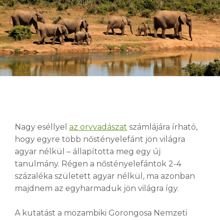
Nagy eséllyel
az orvvadászat
számlájára írható,
hogy egyre több nőstényelefánt jön világra
agyar nélkül – állapította meg egy új
tanulmány. Régen a nőstényelefántok 2-4
százaléka született agyar nélkül, ma azonban
majdnem az egyharmaduk jön világra így.
A kutatást a mozambiki Gorongosa Nemzeti