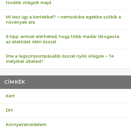
tovább virágzik majd
Mi lesz így a kertekkel? – nemsokára egekbe szökik a
növények ára
6 tipp, amivel elérheted, hogy több madár látogassa
az etetődet idén ősszel
Íme a legszínpompásabb ősszel nyíló virágok – Te
melyiket ülteted?
CÍMKÉK
Kert
DIY
Környezetvédelem