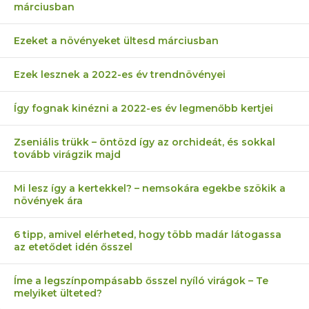
márciusban
Ezeket a növényeket ültesd márciusban
Ezek lesznek a 2022-es év trendnövényei
Így fognak kinézni a 2022-es év legmenőbb kertjei
Zseniális trükk – öntözd így az orchideát, és sokkal
tovább virágzik majd
Mi lesz így a kertekkel? – nemsokára egekbe szökik a
növények ára
6 tipp, amivel elérheted, hogy több madár látogassa
az etetődet idén ősszel
Íme a legszínpompásabb ősszel nyíló virágok – Te
melyiket ülteted?