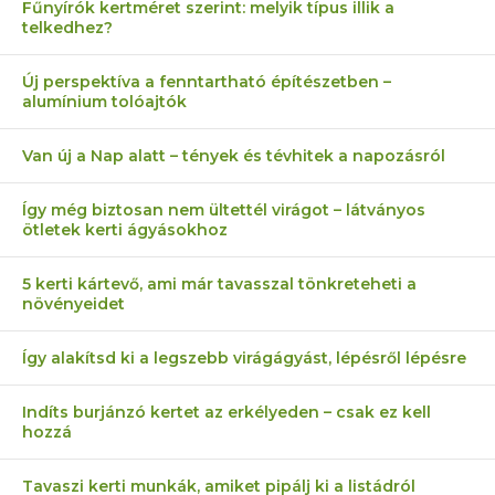
Fűnyírók kertméret szerint: melyik típus illik a
telkedhez?
Új perspektíva a fenntartható építészetben –
alumínium tolóajtók
Van új a Nap alatt – tények és tévhitek a napozásról
Így még biztosan nem ültettél virágot – látványos
ötletek kerti ágyásokhoz
5 kerti kártevő, ami már tavasszal tönkreteheti a
növényeidet
Így alakítsd ki a legszebb virágágyást, lépésről lépésre
Indíts burjánzó kertet az erkélyeden – csak ez kell
hozzá
Tavaszi kerti munkák, amiket pipálj ki a listádról