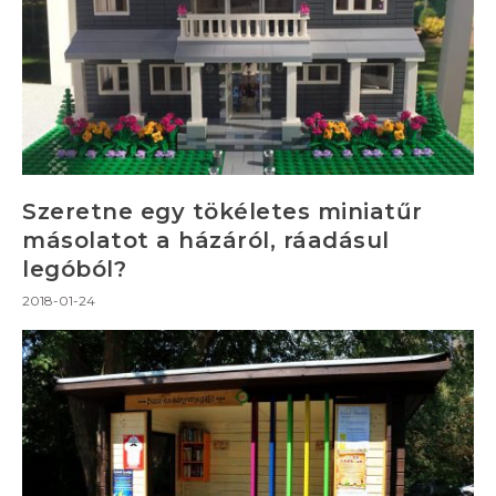
Szeretne egy tökéletes miniatűr
másolatot a házáról, ráadásul
legóból?
2018-01-24