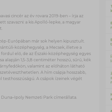
vasi cincér az év rovara 2019-ben – írja az
ett szavazni: a kis Apolló-lepke, a magyar
t.
 Közép-Európában már sok helyen kipusztult.
ntúli-középhegység, a Mecsek, illetve a
ordul elő, de az Északi-középhegység egyes
sa alapján 1,5-3,8 centiméter hosszú, sűrű, kék
árnyfedőkön, valamint az előháton látható
sszetéveszthetetlen. A hím csápja hosszabb,
ül testhosszúságú. A csápok ízeinek végét
a Duna–Ipoly Nemzeti Park címerállata.