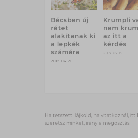
Bécsben új
Krumpli v
rétet
nem krump
alakítanak ki
az itt a
a lepkék
kérdés
számára
2017-07-19
2018-04-21
Ha tetszett, lájkold, ha vitatkoznál,
szeretsz minket, irány a megosztás.