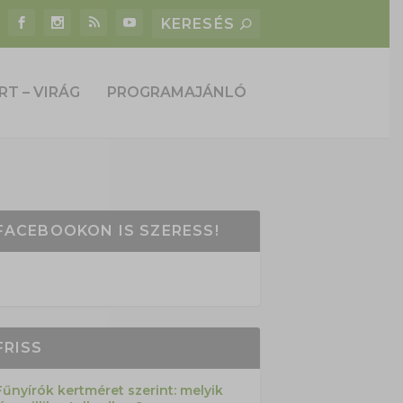
RT – VIRÁG
PROGRAMAJÁNLÓ
FACEBOOKON IS SZERESS!
FRISS
Fűnyírók kertméret szerint: melyik