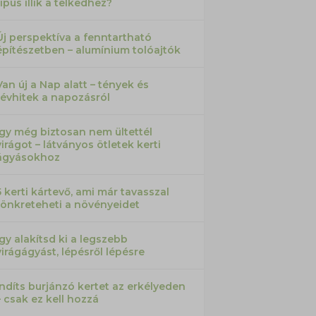
típus illik a telkedhez?
Új perspektíva a fenntartható
építészetben – alumínium tolóajtók
Van új a Nap alatt – tények és
tévhitek a napozásról
Így még biztosan nem ültettél
virágot – látványos ötletek kerti
ágyásokhoz
5 kerti kártevő, ami már tavasszal
tönkreteheti a növényeidet
Így alakítsd ki a legszebb
virágágyást, lépésről lépésre
Indíts burjánzó kertet az erkélyeden
– csak ez kell hozzá