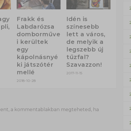
agy
Frakk és
Idén is
li,
Labdarózsa
színesebb
domborműve
lett a város,
i kerültek
de melyik a
egy
legszebb új
kápolnásnyé
tűzfal?
ki játszótér
Szavazzon!
mellé
2017-11-15
2018-10-28
 itt lent, a kommentablakban megteheted, ha