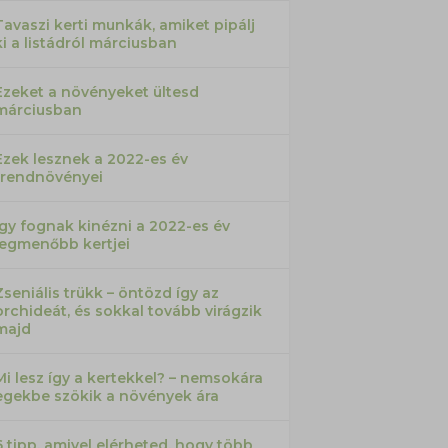
Tavaszi kerti munkák, amiket pipálj
ki a listádról márciusban
Ezeket a növényeket ültesd
márciusban
Ezek lesznek a 2022-es év
trendnövényei
Így fognak kinézni a 2022-es év
legmenőbb kertjei
Zseniális trükk – öntözd így az
orchideát, és sokkal tovább virágzik
majd
Mi lesz így a kertekkel? – nemsokára
egekbe szökik a növények ára
6 tipp, amivel elérheted, hogy több