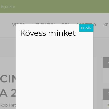
 fejünkre
VIDEÓ
VÉLEMÉNY
DIY
GASZTRO
KE
BEZÁR
Kövess minket
 CINCÉR AZ ÉV
A 2019-BEN
kop Hetti
|