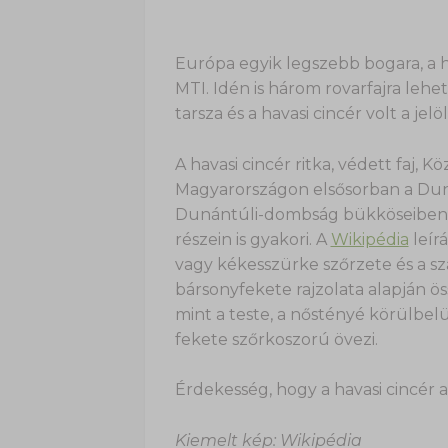
Európa egyik legszebb bogara, a ha
MTI. Idén is három rovarfajra lehet
tarsza és a havasi cincér volt a jelöl
A havasi cincér ritka, védett faj,
Magyarországon elsősorban a Duná
Dunántúli-dombság bükköseiben f
részein is gyakori. A
Wikipédia
leírá
vagy kékesszürke szőrzete és a sz
bársonyfekete rajzolata alapján ö
mint a teste, a nőstényé körülbel
fekete szőrkoszorú övezi.
Érdekesség, hogy a havasi cincér 
Kiemelt kép: Wikipédia