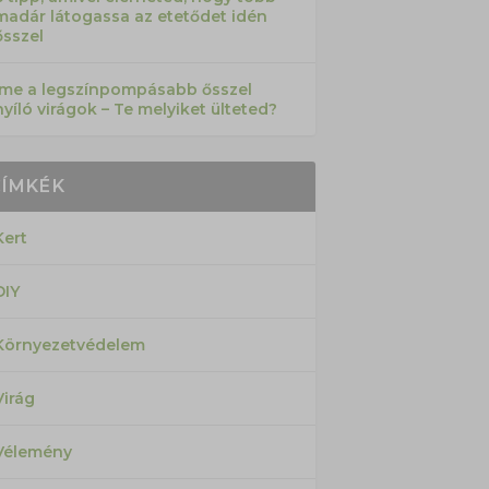
madár látogassa az etetődet idén
ősszel
Íme a legszínpompásabb ősszel
nyíló virágok – Te melyiket ülteted?
CÍMKÉK
Kert
DIY
Környezetvédelem
Virág
Vélemény