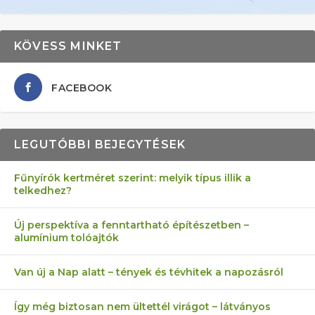
KÖVESS MINKET
FACEBOOK
LEGUTÓBBI BEJEGYTÉSEK
Fűnyírók kertméret szerint: melyik típus illik a
telkedhez?
AZ ÖNELLÁTÁS 13 PONTJA
6 LEGJOBB NÖVÉNY SZOMSZÉD
MÁRPEDIG A TŰZIJÁTÉK NEM MENŐ!
FÉLREÉRTETT KERTÉSZKEDÉS:
AKI ELDOBÁLJA A CIGICSIKKEKET,
Új perspektíva a fenntartható építészetben –
alumínium tolóajtók
KEZDŐKNEK
ELLEN
TÉRKŐ ÉS MURVA
AZ EGY KÖ…
Van új a Nap alatt – tények és tévhitek a napozásról
Így még biztosan nem ültettél virágot – látványos