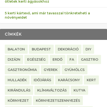
ötletek kerti ágyásokhoz
5 kerti kártevő, ami már tavasszal tönkreteheti a
növényeidet
CÍMKÉK
BALATON
BUDAPEST
DEKORÁCIÓ
DIY
DIZÁJN
EGÉSZSÉG
ERDŐ
FA
GASZTRO
GASZTRONÓMIA
GYEREK
GYÜMÖLCS
HULLADÉK
IDŐJÁRÁS
KARÁCSONY
KERT
KIRÁNDULÁS
KLÍMAVÁLTOZÁS
KUTYA
KÖRNYEZET
KÖRNYEZETSZENNYEZÉS