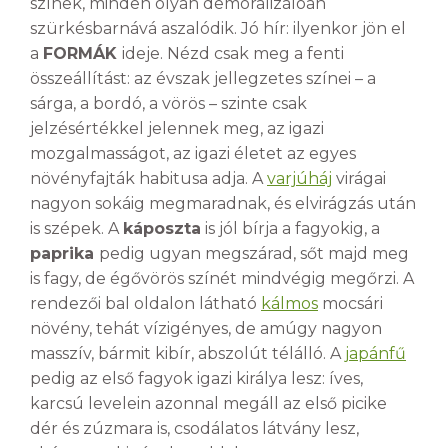
színek, minden olyan demoralizálóan
szürkésbarnává aszalódik. Jó hír: ilyenkor jön el
a
FORMÁK
ideje. Nézd csak meg a fenti
összeállítást: az évszak jellegzetes színei – a
sárga, a bordó, a vörös – szinte csak
jelzésértékkel jelennek meg, az igazi
mozgalmasságot, az igazi életet az egyes
növényfajták habitusa adja. A
varjúháj
virágai
nagyon sokáig megmaradnak, és elvirágzás után
is szépek. A
káposzta
is jól bírja a fagyokig, a
paprika
pedig ugyan megszárad, sőt majd meg
is fagy, de égővörös színét mindvégig megőrzi. A
rendezői bal oldalon látható
kálmos
mocsári
növény, tehát vízigényes, de amúgy nagyon
masszív, bármit kibír, abszolút télálló. A
japánfű
pedig az első fagyok igazi királya lesz: íves,
karcsú levelein azonnal megáll az első picike
dér és zúzmara is, csodálatos látvány lesz,