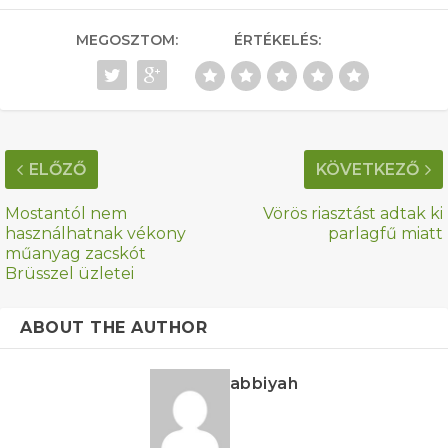
MEGOSZTOM:
ÉRTÉKELÉS:
ELŐZŐ
KÖVETKEZŐ
Mostantól nem
Vörös riasztást adtak ki
használhatnak vékony
parlagfű miatt
műanyag zacskót
Brüsszel üzletei
ABOUT THE AUTHOR
abbiyah