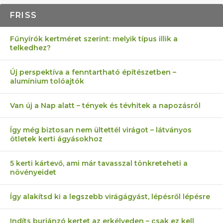
FRISS
Fűnyírók kertméret szerint: melyik típus illik a
telkedhez?
Új perspektíva a fenntartható építészetben –
alumínium tolóajtók
Van új a Nap alatt – tények és tévhitek a napozásról
Így még biztosan nem ültettél virágot – látványos
ötletek kerti ágyásokhoz
5 kerti kártevő, ami már tavasszal tönkreteheti a
növényeidet
Így alakítsd ki a legszebb virágágyást, lépésről lépésre
Indíts burjánzó kertet az erkélyeden – csak ez kell