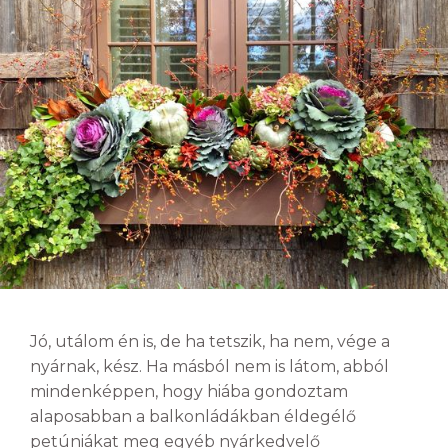
Jó, utálom én is, de ha tetszik, ha nem, vége a
nyárnak, kész. Ha másból nem is látom, abból
mindenképpen, hogy hiába gondoztam
alaposabban a balkonládákban éldegélő
petúniákat meg egyéb nyárkedvelő