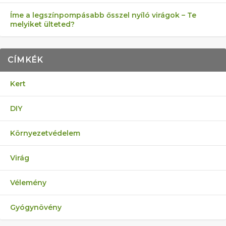
Íme a legszínpompásabb ősszel nyíló virágok – Te
melyiket ülteted?
CÍMKÉK
Kert
DIY
Környezetvédelem
Virág
Vélemény
Gyógynövény