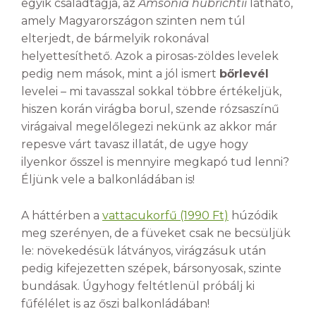
egyik családtagja, az
Amsonia hubrichtii
látható,
amely Magyarországon szinten nem túl
elterjedt, de bármelyik rokonával
helyettesíthető. Azok a pirosas-zöldes levelek
pedig nem mások, mint a jól ismert
bőrlevél
levelei – mi tavasszal sokkal többre értékeljük,
hiszen korán virágba borul, szende rózsaszínű
virágaival megelőlegezi nekünk az akkor már
repesve várt tavasz illatát, de ugye hogy
ilyenkor ősszel is mennyire megkapó tud lenni?
Éljünk vele a balkonládában is!
A háttérben a
vattacukorfű (1990 Ft)
húzódik
meg szerényen, de a füveket csak ne becsüljük
le: növekedésük látványos, virágzásuk után
pedig kifejezetten szépek, bársonyosak, szinte
bundásak. Úgyhogy feltétlenül próbálj ki
fűfélélet is az őszi balkonládában!