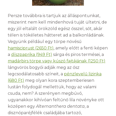
Persze továbbra is tartjuk az álláspontunkat,
miszerint nem kell mindenhová tuját ültetni, de
egy jól eltalált örökzöld egész ősszel, sőt, akár
télen is tökéletes hátteret ad a balkonládának.
Vegyünk például egy törpe növésű
hamisciprust (2650 Ft)
, amely előtt a fenti képen
a
díszpaprika (949 Ft)
sárga és piros termései, a
madárbirs törpe vagy kúszó fajtájának (1250 Ft)
lángvörös bogyói adják meg az ősz
legcsodálatosabb színeit, a
pénzlevelű lizinka
(680 Ft)
meg olyan kora szeptemberiesen
lustán folydogál mellettük, hogy az valami
csuda, nem? A szerényen megbúvó,
ugyanakkor kihívóan feltűnő lila növényke ott
középen egy
Alternanthera dentata
, a
disznóparéjfélék családjába tartozó,