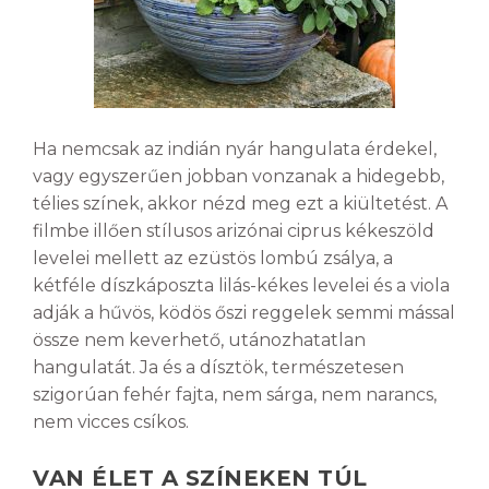
Ha nemcsak az indián nyár hangulata érdekel,
vagy egyszerűen jobban vonzanak a hidegebb,
télies színek, akkor nézd meg ezt a kiültetést. A
filmbe illően stílusos arizónai ciprus kékeszöld
levelei mellett az ezüstös lombú zsálya, a
kétféle díszkáposzta lilás-kékes levelei és a viola
adják a hűvös, ködös őszi reggelek semmi mással
össze nem keverhető, utánozhatatlan
hangulatát. Ja és a dísztök, természetesen
szigorúan fehér fajta, nem sárga, nem narancs,
nem vicces csíkos.
VAN ÉLET A SZÍNEKEN TÚL