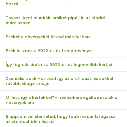
hozzá
Tavaszi kerti munkák, amiket pipálj ki a listádról
márciusban
Ezeket a növényeket ültesd márciusban
Ezek lesznek a 2022-es év trendnövényei
Így fognak kinézni a 2022-es év legmenőbb kertjei
Zseniális trükk – öntözd így az orchideát, és sokkal
tovább virágzik majd
Mi lesz így a kertekkel? – nemsokára egekbe szökik a
növények ára
6 tipp, amivel elérheted, hogy több madár látogassa
az etetődet idén ősszel