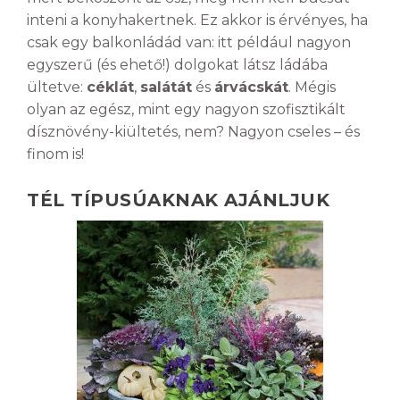
inteni a konyhakertnek. Ez akkor is érvényes, ha
csak egy balkonládád van: itt például nagyon
egyszerű (és ehető!) dolgokat látsz ládába
ültetve:
céklát
,
salátát
és
árvácskát
. Mégis
olyan az egész, mint egy nagyon szofisztikált
dísznövény-kiültetés, nem? Nagyon cseles – és
finom is!
TÉL TÍPUSÚAKNAK AJÁNLJUK