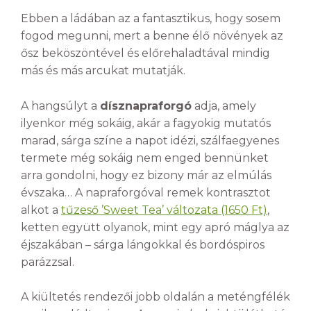
Ebben a ládában az a fantasztikus, hogy sosem
fogod megunni, mert a benne élő növények az
ősz beköszöntével és előrehaladtával mindig
más és más arcukat mutatják.
A hangsúlyt a
dísznapraforgó
adja, amely
ilyenkor még sokáig, akár a fagyokig mutatós
marad, sárga színe a napot idézi, szálfaegyenes
termete még sokáig nem enged bennünket
arra gondolni, hogy ez bizony már az elmúlás
évszaka… A napraforgóval remek kontrasztot
alkot a
tűzeső ’Sweet Tea’ változata (1650 Ft)
,
ketten együtt olyanok, mint egy apró máglya az
éjszakában – sárga lángokkal és bordóspiros
parázzsal.
A kiültetés rendezői jobb oldalán a meténgfélék