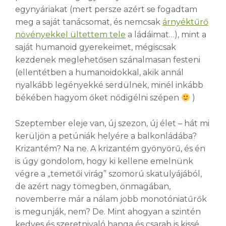
egynyáriakat (mert persze azért se fogadtam
meg a saját tanácsomat, és nemcsak
árnyéktűrő
növényekkel ültettem tele
a ládáimat…), mint a
saját humanoid gyerekeimet, mégiscsak
kezdenek meglehetősen szánalmasan festeni
(ellentétben a humanoidokkal, akik annál
nyalkább legényekké serdülnek, minél inkább
békében hagyom őket nődigélni szépen
)
Szeptember eleje van, új szezon, új élet – hát mi
kerüljön a petúniák helyére a balkonládába?
Krizantém? Na ne. A krizantém gyönyörű, és én
is úgy gondolom, hogy ki kellene emelnünk
végre a „temetői virág” szomorú skatulyájából,
de azért nagy tömegben, önmagában,
novemberre már a nálam jobb monotóniatűrők
is megunják, nem? De. Mint ahogyan a szintén
kedves és szeretnivaló hanga és csarab is kissé