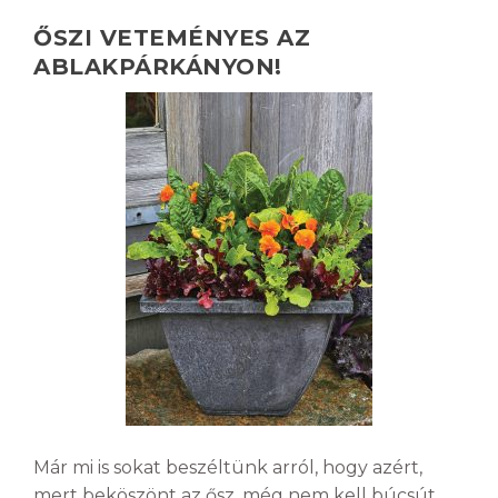
ŐSZI VETEMÉNYES AZ
ABLAKPÁRKÁNYON!
Már mi is sokat beszéltünk arról, hogy azért,
mert beköszönt az ősz, még nem kell búcsút