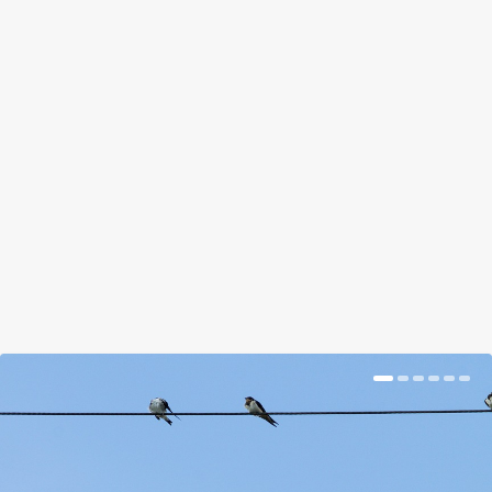
ITT A NYÁR, A KÁRTEVŐK
MEGŐRJÍTENEK
by
Nagy Katalin
|
Jun 9, 2018
|
Magazin
|
0
|
Apró fehér repdeső izék a zöldségeskertben. Ők a
liszteskék.
BŐVEBBEN