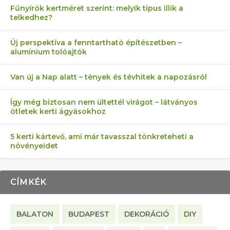
Fűnyírók kertméret szerint: melyik típus illik a
telkedhez?
AZ ÖNELLÁTÁS 13 PONTJA
6 LEGJOBB NÖVÉNY SZOMSZÉD
FÉLREÉRTETT KERTÉSZKEDÉS:
AKI ELDOBÁLJA A CIGICSIKKEKET,
MÁRPEDIG A TŰZIJÁTÉK NEM MENŐ!
Új perspektíva a fenntartható építészetben –
alumínium tolóajtók
KEZDŐKNEK
ELLEN
TÉRKŐ ÉS MURVA
AZ EGY KÖ…
Van új a Nap alatt – tények és tévhitek a napozásról
Így még biztosan nem ültettél virágot – látványos
ötletek kerti ágyásokhoz
5 kerti kártevő, ami már tavasszal tönkreteheti a
növényeidet
CÍMKÉK
BALATON
BUDAPEST
DEKORÁCIÓ
DIY