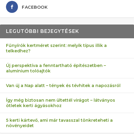
FACEBOOK
LEGUTÓBBI BEJEGYTÉSEK
Fűnyírók kertméret szerint: melyik típus illik a
telkedhez?
AZ ÖNELLÁTÁS 13 PONTJA
6 LEGJOBB NÖVÉNY SZOMSZÉD
MÁRPEDIG A TŰZIJÁTÉK NEM MENŐ!
FÉLREÉRTETT KERTÉSZKEDÉS:
AKI ELDOBÁLJA A CIGICSIKKEKET,
Új perspektíva a fenntartható építészetben –
alumínium tolóajtók
KEZDŐKNEK
ELLEN
TÉRKŐ ÉS MURVA
AZ EGY KÖ…
Van új a Nap alatt – tények és tévhitek a napozásról
Így még biztosan nem ültettél virágot – látványos
ötletek kerti ágyásokhoz
5 kerti kártevő, ami már tavasszal tönkreteheti a
növényeidet