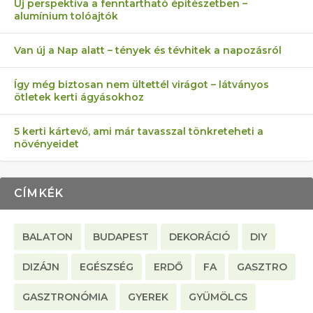
AZ ÖNELLÁTÁS 13 PONTJA
6 LEGJOBB NÖVÉNY SZOMSZÉD
MÁRPEDIG A TŰZIJÁTÉK NEM MENŐ!
FÉLREÉRTETT KERTÉSZKEDÉS:
AKI ELDOBÁLJA A CIGICSIKKEKET,
Új perspektíva a fenntartható építészetben –
alumínium tolóajtók
KEZDŐKNEK
ELLEN
TÉRKŐ ÉS MURVA
AZ EGY KÖ…
Van új a Nap alatt – tények és tévhitek a napozásról
Így még biztosan nem ültettél virágot – látványos
ötletek kerti ágyásokhoz
5 kerti kártevő, ami már tavasszal tönkreteheti a
növényeidet
CÍMKÉK
BALATON
BUDAPEST
DEKORÁCIÓ
DIY
DIZÁJN
EGÉSZSÉG
ERDŐ
FA
GASZTRO
GASZTRONÓMIA
GYEREK
GYÜMÖLCS