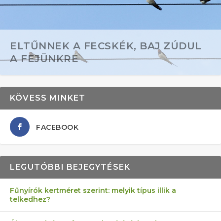
ELTŰNNEK A FECSKÉK, BAJ ZÚDUL
A FEJÜNKRE
KÖVESS MINKET
FACEBOOK
LEGUTÓBBI BEJEGYTÉSEK
Fűnyírók kertméret szerint: melyik típus illik a
telkedhez?