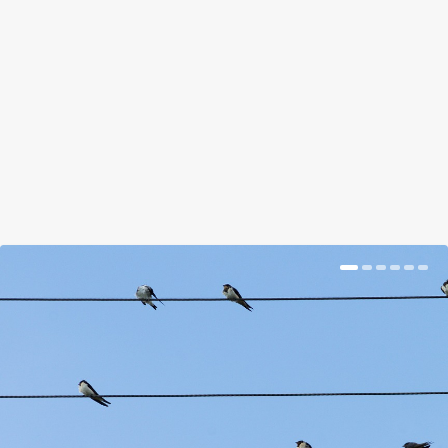
by
szirka
|
Jan 4, 2018
|
Hír
|
0
|
Kiváló vitaminforrás. Rostokban gazdag. Javítja az
emésztést. Szíverősítő.
BŐVEBBEN