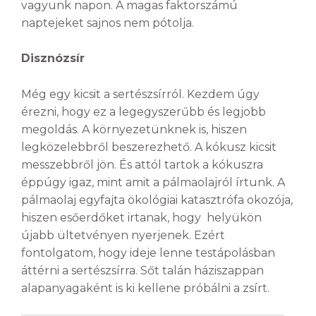
vagyunk napon. A magas faktorszámú
naptejeket sajnos nem pótolja.
Disznózsír
Még egy kicsit a sertészsírról. Kezdem úgy
érezni, hogy ez a legegyszerűbb és legjobb
megoldás. A környezetünknek is, hiszen
legközelebbről beszerezhető. A kókusz kicsit
messzebbről jön. És attól tartok a kókuszra
éppúgy igaz, mint amit a pálmaolajról írtunk. A
pálmaolaj egyfajta ökológiai katasztrófa okozója,
hiszen esőerdőket irtanak, hogy helyükön
újabb ültetvényen nyerjenek. Ezért
fontolgatom, hogy ideje lenne testápolásban
áttérni a sertészsírra. Sőt talán háziszappan
alapanyagaként is ki kellene próbálni a zsírt.