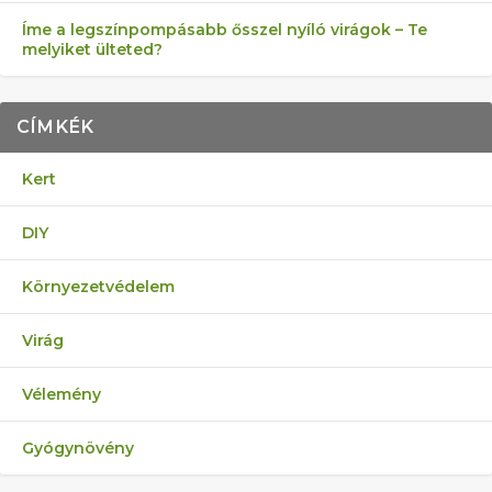
Íme a legszínpompásabb ősszel nyíló virágok – Te
melyiket ülteted?
CÍMKÉK
Kert
DIY
Környezetvédelem
Virág
Vélemény
Gyógynövény