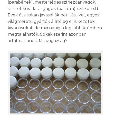
(parabének), mesterséges színezőanyagok,
szintetikus illatanyagok (parfüm), szilikon stb.
Évek óta sokan javasolják betiltásukat, egyes
világméretű gyártók állítólag el is kezdték
kivonásukat, de mai napig a legtöbb krémben
megtalálhatók. Sokak szerint azonban
ártalmatlanok. Mi az igazság?