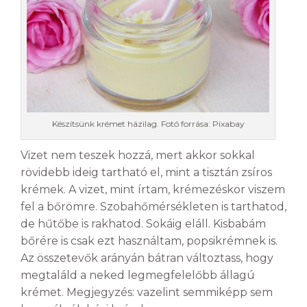
Készítsünk krémet házilag. Fotó forrása: Pixabay
Vizet nem teszek hozzá, mert akkor sokkal
rövidebb ideig tartható el, mint a tisztán zsíros
krémek. A vizet, mint írtam, krémezéskor viszem
fel a bőrömre. Szobahőmérsékleten is tarthatod,
de hűtőbe is rakhatod. Sokáig eláll. Kisbabám
bőrére is csak ezt használtam, popsikrémnek is.
Az összetevők arányán bátran változtass, hogy
megtaláld a neked legmegfelelőbb állagú
krémet. Megjegyzés: vazelint semmiképp sem