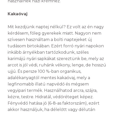
használnék házi krémhez.
Kakaóvaj
Mit kezdjünk naptej nélkül? Ez volt az én nagy
kérdésem, főleg gyerekek miatt. Nagyon nem
szívesen használtam a bolti naptejeket új
tudásom birtokában. Ezért forró nyári napokon
inkább árnyékban tartózkodunk, széles
karimájú nyári sapkákat szereztünk be, mely az
arcot is jól védi, ruhánk vékony, lenge, de hosszú
ujjú. És persze 100 %-ban organikus,
adalékanyagtól mentes kakaóvaj, mely a
legfinomabb illatú napvédő és mégsem
vegyipari termék. Használhatod arcra, szájra,
kézre, testre. Hidratál, védőréteget képez.
Fényvédő hatása jó (6-8-as faktorszám), ezért
akkor használjuk, ha délelőtt vagy délután