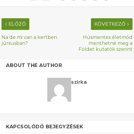
ELŐZŐ
KÖVETKEZŐ
Na de mi van a kertben
Húsmentes életmód
júniusban?
menthetné meg a
Földet kutatók szerint
ABOUT THE AUTHOR
szirka
KAPCSOLÓDÓ BEJEGYZÉSEK