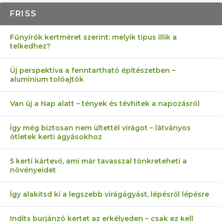
FRISS
Fűnyírók kertméret szerint: melyik típus illik a
telkedhez?
Új perspektíva a fenntartható építészetben –
alumínium tolóajtók
Van új a Nap alatt – tények és tévhitek a napozásról
Így még biztosan nem ültettél virágot – látványos
ötletek kerti ágyásokhoz
5 kerti kártevő, ami már tavasszal tönkreteheti a
növényeidet
Így alakítsd ki a legszebb virágágyást, lépésről lépésre
Indíts burjánzó kertet az erkélyeden – csak ez kell