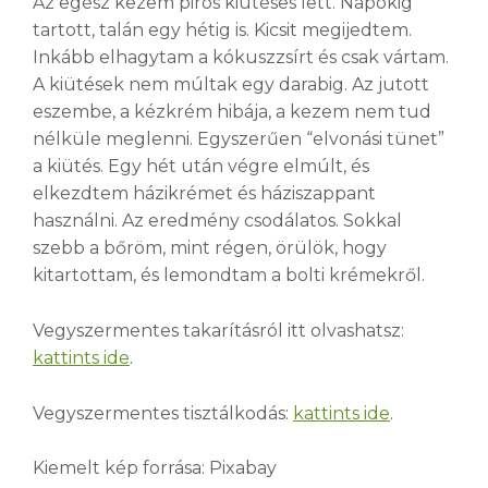
Az egész kezem piros kiütéses lett. Napokig
tartott, talán egy hétig is. Kicsit megijedtem.
Inkább elhagytam a kókuszzsírt és csak vártam.
A kiütések nem múltak egy darabig. Az jutott
eszembe, a kézkrém hibája, a kezem nem tud
nélküle meglenni. Egyszerűen “elvonási tünet”
a kiütés. Egy hét után végre elmúlt, és
elkezdtem házikrémet és háziszappant
használni. Az eredmény csodálatos. Sokkal
szebb a bőröm, mint régen, örülök, hogy
kitartottam, és lemondtam a bolti krémekről.
Vegyszermentes takarításról itt olvashatsz:
kattints ide
.
Vegyszermentes tisztálkodás:
kattints ide
.
Kiemelt kép forrása: Pixabay