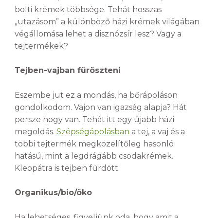
bolti krémek többsége. Tehát hosszas
„utazásom” a különböző házi krémek világában
végállomása lehet a disznózsír lesz? Vagy a
tejtermékek?
Tejben-vajban füröszteni
Eszembe jut ez a mondás, ha bőrápoláson
gondolkodom. Vajon van igazság alapja? Hát
persze hogy van. Tehát itt egy újabb házi
megoldás.
Szépségápolásban
a tej, a vaj és a
többi tejtermék megközelítőleg hasonló
hatású, mint a legdrágább csodakrémek.
Kleopátra is tejben fürdött.
Organikus/bio/öko
Ha lehetséges, figyeljünk oda, hogy amit a