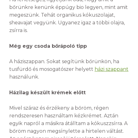
bőrünkre kenünk éppúgy bio legyen, mint amit
megeszünk. Tehát organikus kókuszolajat,
sheavajat vegyünk. Ugyanez igaz a többi olajra,
zsírra is.
Még egy csoda bőrápoló tipp
A háziszappan. Sokat segítünk bőrünkön, ha
tusfürdő és mosogatószer helyett
házi szappant
használunk.
Házilag készült krémek előtt
Mivel száraz és érzékeny a bőröm, régen
rendszeresen használtam kézkrémet. Aztán
egyik napról a másikra átálltam a kókuszzsírra. A
bőröm nagyon megsínylette a hirtelen váltást.