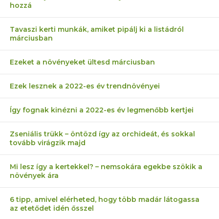
hozzá
Tavaszi kerti munkák, amiket pipálj ki a listádról
márciusban
Ezeket a növényeket ültesd márciusban
Ezek lesznek a 2022-es év trendnövényei
Így fognak kinézni a 2022-es év legmenőbb kertjei
Zseniális trükk – öntözd így az orchideát, és sokkal
tovább virágzik majd
Mi lesz így a kertekkel? – nemsokára egekbe szökik a
növények ára
6 tipp, amivel elérheted, hogy több madár látogassa
az etetődet idén ősszel