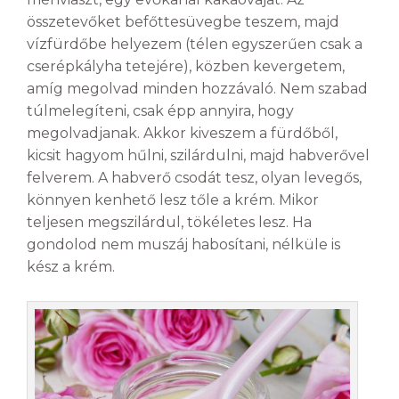
összetevőket befőttesüvegbe teszem, majd
vízfürdőbe helyezem (télen egyszerűen csak a
cserépkályha tetejére), közben kevergetem,
amíg megolvad minden hozzávaló. Nem szabad
túlmelegíteni, csak épp annyira, hogy
megolvadjanak. Akkor kiveszem a fürdőből,
kicsit hagyom hűlni, szilárdulni, majd habverővel
felverem. A habverő csodát tesz, olyan levegős,
könnyen kenhető lesz tőle a krém. Mikor
teljesen megszilárdul, tökéletes lesz. Ha
gondolod nem muszáj habosítani, nélküle is
kész a krém.