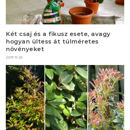
Két csaj és a fikusz esete, avagy
hogyan ültess át túlméretes
növényeket
2017-11-25