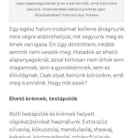
Vajon egészségünknek jó ez a sok termék, amit bőrünkre
kenünk. Állatkísérletek bebizonyították igen.
Állatkísérletek? Fotó forrása: PxHere
Egy egész halom irodalmat kellene átrágnunk,
mire végre eldönthetjük, mit vegyünk meg és
kinek van igaza. Én úgy döntöttem, inkább
semmit nem veszek meg. Maradok az ehető
alapanyagoknál, azzal biztosan nem ártok sem
magamnak, sem a gyerekeimnek, sem az
élővilágnak. Csak olyat kenünk bőrünkre, amit
meg is ennénk. Hogy mik ezek?
Ehető krémek, testápolók
Bolti testápolók és krémek helyett
olajokat/zsírokat használunk. Extra szűz
olívaolaj, kókuszolaj, mandulaolaj, sheavaj,
kakaóvaj, körömvirágolaj, orbáncfűolaj és