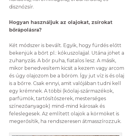
disznózsír.
Hogyan használjuk az olajokat, zsírokat
bőrápolásra?
Két módszer is bevált. Egyik, hogy fürdés előtt
bekenjük a bőrt pl.: kókuszolajjal. Utána jöhet a
zuhanyzás. A bőr puha, fiatalos lesz. A másik,
mikor benedvesítem kicsit a kezem vagy arcom
és úgy olajozom be a bőröm. Így jut víz is és olaj
is a bőrre. Csak ennyi, amit valójában tudni kell
egy krémnek. A többi (kőolaj-származékok,
parfümök, tartósítószerek, mesterséges
színezőanyagok) mind-mind károsak és
feleslegesek. Az említett olajok a körmöket is
megerősítik, ha rendszeresen átmasszírozzuk.