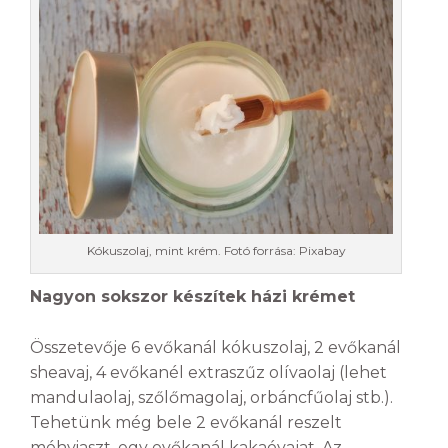
Kókuszolaj, mint krém. Fotó forrása: Pixabay
Nagyon sokszor készítek házi krémet
Összetevője 6 evőkanál kókuszolaj, 2 evőkanál
sheavaj, 4 evőkanél extraszűz olívaolaj (lehet
mandulaolaj, szőlőmagolaj, orbáncfűolaj stb.).
Tehetünk még bele 2 evőkanál reszelt
méhviaszt, egy evőkanál kakaóvajat. Az