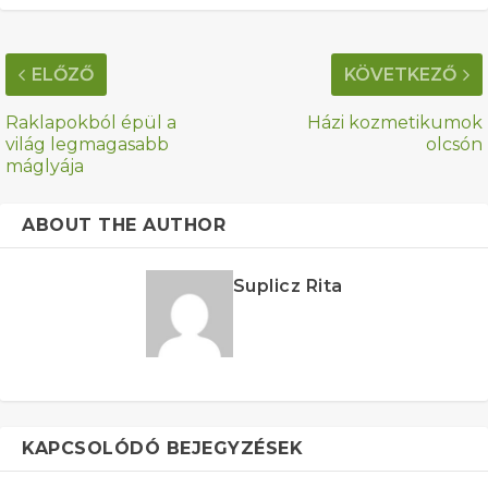
ELŐZŐ
KÖVETKEZŐ
Raklapokból épül a
Házi kozmetikumok
világ legmagasabb
olcsón
máglyája
ABOUT THE AUTHOR
Suplicz Rita
KAPCSOLÓDÓ BEJEGYZÉSEK