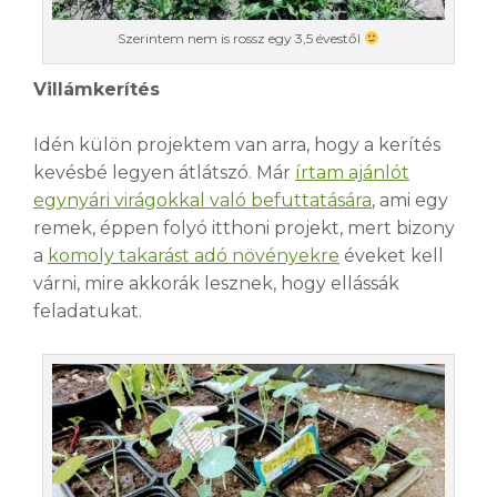
Szerintem nem is rossz egy 3,5 évestől
Villámkerítés
Idén külön projektem van arra, hogy a kerítés
kevésbé legyen átlátszó. Már
írtam ajánlót
egynyári virágokkal való befuttatására
, ami egy
remek, éppen folyó itthoni projekt, mert bizony
a
komoly takarást adó növényekre
éveket kell
várni, mire akkorák lesznek, hogy ellássák
feladatukat.