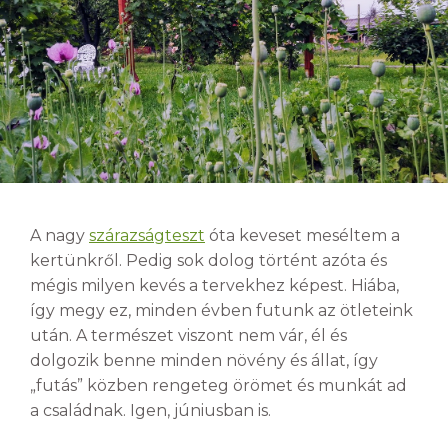
A nagy
szárazságteszt
óta keveset meséltem a
kertünkről. Pedig sok dolog történt azóta és
mégis milyen kevés a tervekhez képest. Hiába,
így megy ez, minden évben futunk az ötleteink
után. A természet viszont nem vár, él és
dolgozik benne minden növény és állat, így
„futás” közben rengeteg örömet és munkát ad
a családnak. Igen, júniusban is.