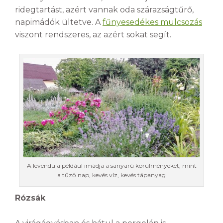
ridegtartást, azért vannak oda szárazságtűrő,
napimádók ültetve. A
fűnyesedékes mulcsozás
viszont rendszeres, az azért sokat segít.
A levendula például imádja a sanyarú körülményeket, mint
a tűző nap, kevés víz, kevés tápanyag
Rózsák