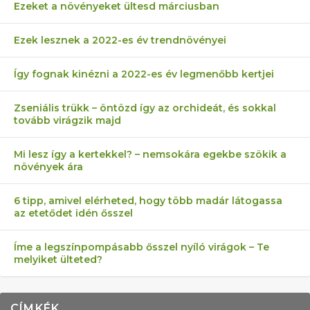
Ezeket a növényeket ültesd márciusban
Ezek lesznek a 2022-es év trendnövényei
Így fognak kinézni a 2022-es év legmenőbb kertjei
Zseniális trükk – öntözd így az orchideát, és sokkal
tovább virágzik majd
Mi lesz így a kertekkel? – nemsokára egekbe szökik a
növények ára
6 tipp, amivel elérheted, hogy több madár látogassa
az etetődet idén ősszel
Íme a legszínpompásabb ősszel nyíló virágok – Te
melyiket ülteted?
CÍMKÉK