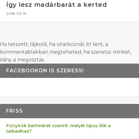
Így lesz madárbarát a kerted
2018-03-15
Ha tetszett, lájkold, ha vitatkoznál, itt lent, a
kommentablakban megteheted, ha szeretsz minket,
irány a megosztás.
FACEBOOKON IS SZERESS!
FRISS
Fűnyírók kertméret szerint: melyik típus illik a
telkedhez?