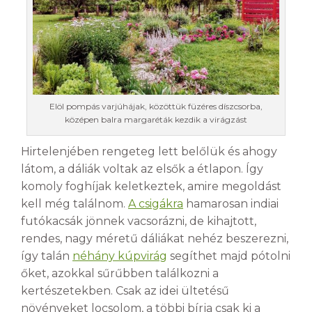
Elöl pompás varjúhájak, közöttük füzéres díszcsorba,
középen balra margaréták kezdik a virágzást
Hirtelenjében rengeteg lett belőlük és ahogy
látom, a dáliák voltak az elsők a étlapon. Így
komoly foghíjak keletkeztek, amire megoldást
kell még találnom.
A csigákra
hamarosan indiai
futókacsák jönnek vacsorázni, de kihajtott,
rendes, nagy méretű dáliákat nehéz beszerezni,
így talán
néhány kúpvirág
segíthet majd pótolni
őket, azokkal sűrűbben találkozni a
kertészetekben. Csak az idei ültetésű
növényeket locsolom, a többi bírja csak ki a