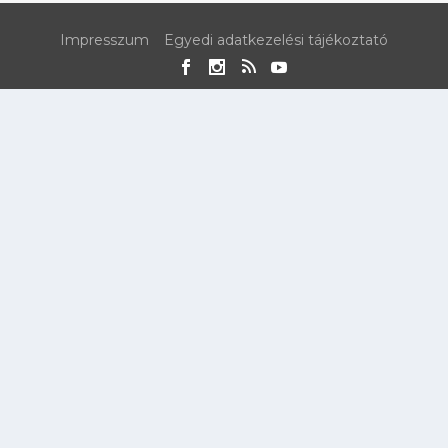
Impresszum
Egyedi adatkezelési tájékoztató