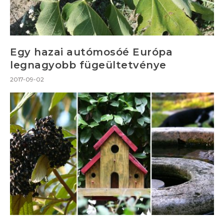
Egy hazai autómosóé Európa
legnagyobb fügeültetvénye
2017-09-02