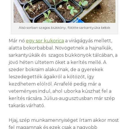
Alsó sorban szagos bükköny, fölötte sarkantyúka bébik
Már nő
egy sor kukorica
a virágágyás mellett,
alatta bokorbabbal. Növögetnek a hajnalkák,
sarkantyúkák és szagos bükkönyök tálcában, a
jövő héten ültetem őket a kerítés mellé. A
szeder bokraim alakulnak, de a gyerekek
leszedegették ágaikról a kötözőt, így
kezdhetem elölről. Arrafelé pedig már a
veteményes indul, ahol uborka kúszhat fel a
kerítés rácsára. Július-augusztusban már szép
takarás várható.
Hjaj, szép munkamennyiséget írtam akkor most
fel magamnak és ezek csak a nagyobb