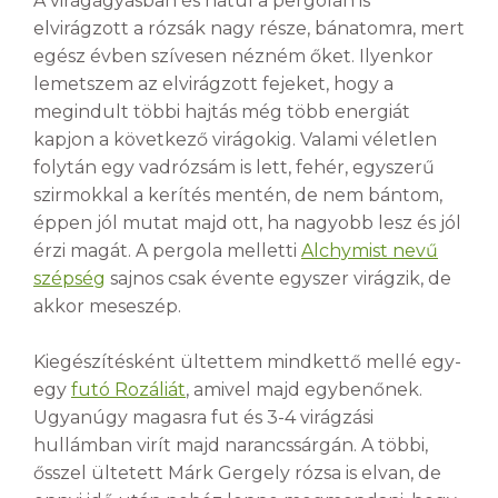
A virágágyásban és hátul a pergolán is
elvirágzott a rózsák nagy része, bánatomra, mert
egész évben szívesen nézném őket. Ilyenkor
lemetszem az elvirágzott fejeket, hogy a
megindult többi hajtás még több energiát
kapjon a következő virágokig. Valami véletlen
folytán egy vadrózsám is lett, fehér, egyszerű
szirmokkal a kerítés mentén, de nem bántom,
éppen jól mutat majd ott, ha nagyobb lesz és jól
érzi magát. A pergola melletti
Alchymist nevű
szépség
sajnos csak évente egyszer virágzik, de
akkor meseszép.
Kiegészítésként ültettem mindkettő mellé egy-
egy
futó Rozáliát
, amivel majd egybenőnek.
Ugyanúgy magasra fut és 3-4 virágzási
hullámban virít majd narancssárgán. A többi,
ősszel ültetett Márk Gergely rózsa is elvan, de