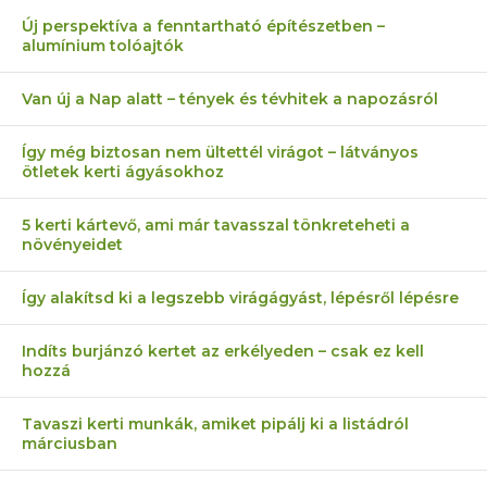
Új perspektíva a fenntartható építészetben –
alumínium tolóajtók
Van új a Nap alatt – tények és tévhitek a napozásról
Így még biztosan nem ültettél virágot – látványos
ötletek kerti ágyásokhoz
5 kerti kártevő, ami már tavasszal tönkreteheti a
növényeidet
Így alakítsd ki a legszebb virágágyást, lépésről lépésre
Indíts burjánzó kertet az erkélyeden – csak ez kell
hozzá
Tavaszi kerti munkák, amiket pipálj ki a listádról
márciusban