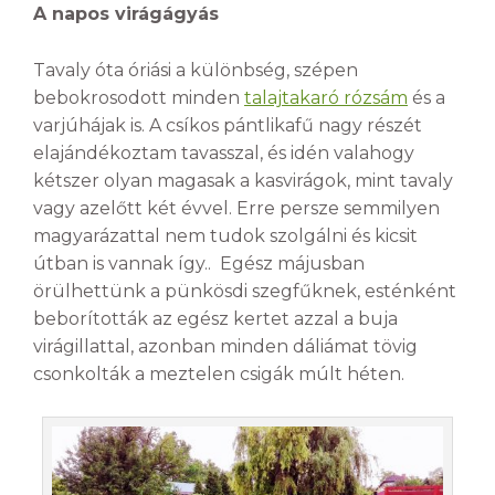
A napos virágágyás
Tavaly óta óriási a különbség, szépen
bebokrosodott minden
talajtakaró rózsám
és a
varjúhájak is. A csíkos pántlikafű nagy részét
elajándékoztam tavasszal, és idén valahogy
kétszer olyan magasak a kasvirágok, mint tavaly
vagy azelőtt két évvel. Erre persze semmilyen
magyarázattal nem tudok szolgálni és kicsit
útban is vannak így.. Egész májusban
örülhettünk a pünkösdi szegfűknek, esténként
beborították az egész kertet azzal a buja
virágillattal, azonban minden dáliámat tövig
csonkolták a meztelen csigák múlt héten.