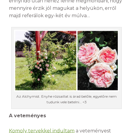
ennyi idő után nehéz lenne megmondani, hogy
mennyire érzik jól magukat a helyükön, erről
majd referálok egy-két év múlva…
Az Alchymist. Enyhe rózsaillat is árad belőle, egyelőre nem
tudunk vele betelni… <3
A veteményes
Komoly tervekkel indultam
a veteményest