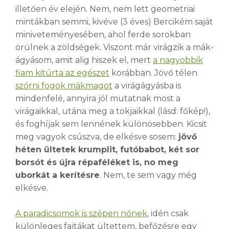
illetően év elején. Nem, nem lett geometriai
mintákban semmi, kivéve (3 éves) Bercikém saját
miniveteményesében, ahol ferde sorokban
örülnek a zöldségek. Viszont már virágzik a mák-
ágyásom, amit alig hiszek el, mert
a nagyobbik
fiam kitúrta az egészet
korábban. Jövő télen
szórni fogok mákmagot
a virágágyásba is
mindenfelé, annyira jól mutatnak most a
virágaikkal, utána meg a tokjaikkal (lásd: főkép!),
és foghíjak sem lennének különösebben. Kicsit
meg vagyok csúszva, de elkésve sosem:
jövő
héten ültetek krumplit, futóbabot, két sor
borsót és újra répaféléket is, no meg
uborkát a kerítésre
. Nem, te sem vagy még
elkésve.
A paradicsomok is szépen nőnek
, idén csak
különleges fajtákat ültettem, befőzésre egy