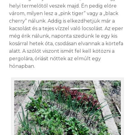
helyi termelőtől veszek majd. Én pedig előre
várom, milyen lesz a „pink tiger” vagy a „black
cherry” nálunk. Addig is elkezdhetjük már a
kacsolást és a tejes vízzel való locsolást. Az eper
még érik nálunk, naponta szedünk le egy kis
kosárral hetek óta, csodásan elvannak a körtefa
alatt. A szőlőt viszont ismét fel kell kötözni a
pergolára, óriásit nőttek az elmúlt egy
hónapban.