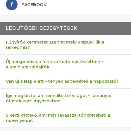
FACEBOOK
LEGUTÓBBI BEJEGYTÉSEK
Fűnyírók kertméret szerint: melyik típus illik a
telkedhez?
AZ ÖNELLÁTÁS 13 PONTJA
6 LEGJOBB NÖVÉNY SZOMSZÉD
MÁRPEDIG A TŰZIJÁTÉK NEM MENŐ!
FÉLREÉRTETT KERTÉSZKEDÉS:
AKI ELDOBÁLJA A CIGICSIKKEKET,
Új perspektíva a fenntartható építészetben –
alumínium tolóajtók
KEZDŐKNEK
ELLEN
TÉRKŐ ÉS MURVA
AZ EGY KÖ…
Van új a Nap alatt – tények és tévhitek a napozásról
Így még biztosan nem ültettél virágot – látványos
ötletek kerti ágyásokhoz
5 kerti kártevő, ami már tavasszal tönkreteheti a
növényeidet