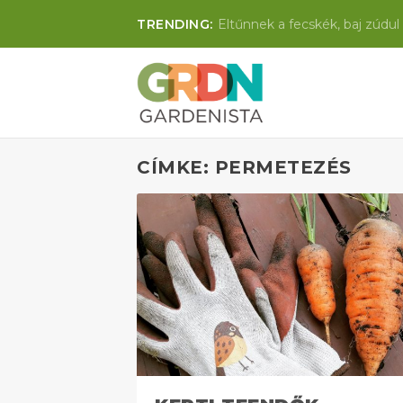
TRENDING:
Eltűnnek a fecskék, baj zúdul 
CÍMKE: PERMETEZÉS