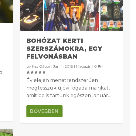
BOHÓZAT KERTI
SZERSZÁMOKRA, EGY
FELVONÁSBAN
by
Kiss Gábor
|
Jan 4, 2018
|
Magazin
|
0
|
ed
Év elején menetrendszerűen
megtesszük újévi fogadalmainkat,
amit be is tartunk egészen január...
BŐVEBBEN