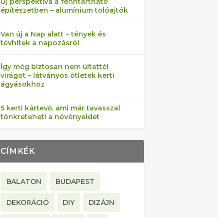
Új perspektíva a fenntartható
építészetben – alumínium tolóajtók
Van új a Nap alatt – tények és
tévhitek a napozásról
Így még biztosan nem ültettél
virágot – látványos ötletek kerti
ágyásokhoz
5 kerti kártevő, ami már tavasszal
tönkreteheti a növényeidet
CÍMKÉK
BALATON
BUDAPEST
DEKORÁCIÓ
DIY
DIZÁJN