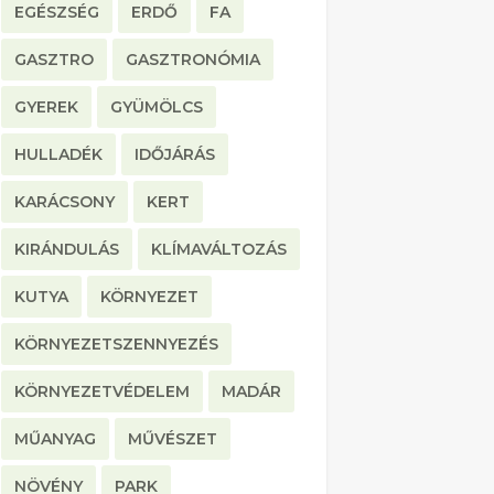
EGÉSZSÉG
ERDŐ
FA
GASZTRO
GASZTRONÓMIA
GYEREK
GYÜMÖLCS
HULLADÉK
IDŐJÁRÁS
KARÁCSONY
KERT
KIRÁNDULÁS
KLÍMAVÁLTOZÁS
KUTYA
KÖRNYEZET
KÖRNYEZETSZENNYEZÉS
KÖRNYEZETVÉDELEM
MADÁR
MŰANYAG
MŰVÉSZET
NÖVÉNY
PARK