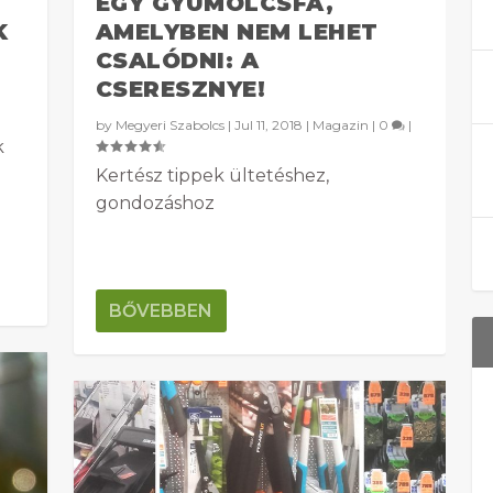
EGY GYÜMÖLCSFA,
K
AMELYBEN NEM LEHET
CSALÓDNI: A
CSERESZNYE!
by
Megyeri Szabolcs
|
Jul 11, 2018
|
Magazin
|
0
|
k
Kertész tippek ültetéshez,
gondozáshoz
BŐVEBBEN