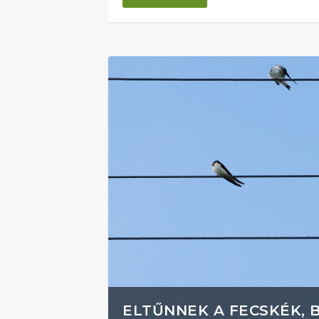
ELTŰNNEK A FECSKÉK, 