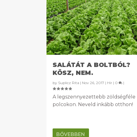
SALÁTÁT A BOLTBÓL?
KÖSZ, NEM.
by
Suplicz Rita
|
Nov 26, 2017
|
Hír
|
0
|
A legszennyezettebb zöldségféle 
polcokon. Neveld inkább otthon!
BŐVEBBEN