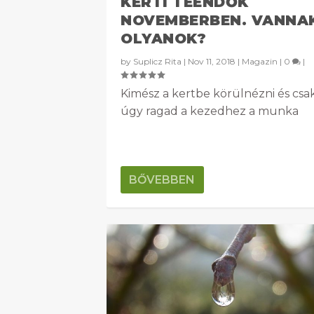
KERTI TEENDŐK
NOVEMBERBEN. VANNA
OLYANOK?
by
Suplicz Rita
|
Nov 11, 2018
|
Magazin
|
0
|
Kimész a kertbe körülnézni és csa
úgy ragad a kezedhez a munka
BŐVEBBEN