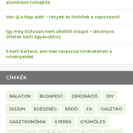
alumínium tolóajtók
KEZDŐKNEK
ELLEN
TÉRKŐ ÉS MURVA
AZ EGY KÖ…
Van új a Nap alatt – tények és tévhitek a napozásról
Így még biztosan nem ültettél virágot – látványos
ötletek kerti ágyásokhoz
5 kerti kártevő, ami már tavasszal tönkreteheti a
növényeidet
CÍMKÉK
BALATON
BUDAPEST
DEKORÁCIÓ
DIY
DIZÁJN
EGÉSZSÉG
ERDŐ
FA
GASZTRO
GASZTRONÓMIA
GYEREK
GYÜMÖLCS