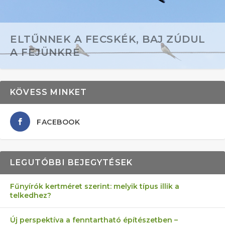
ELTŰNNEK A FECSKÉK, BAJ ZÚDUL
A FEJÜNKRE
KÖVESS MINKET
FACEBOOK
LEGUTÓBBI BEJEGYTÉSEK
Fűnyírók kertméret szerint: melyik típus illik a
telkedhez?
AZ ÖNELLÁTÁS 13 PONTJA
6 LEGJOBB NÖVÉNY SZOMSZÉD
FÉLREÉRTETT KERTÉSZKEDÉS:
AKI ELDOBÁLJA A CIGICSIKKEKET,
MÁRPEDIG A TŰZIJÁTÉK NEM MENŐ!
Új perspektíva a fenntartható építészetben –