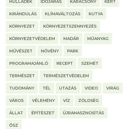
HULLADÉK
IDŐJÁRÁS
KARÁCSONY
KERT
KIRÁNDULÁS
KLÍMAVÁLTOZÁS
KUTYA
KÖRNYEZET
KÖRNYEZETSZENNYEZÉS
KÖRNYEZETVÉDELEM
MADÁR
MŰANYAG
MŰVÉSZET
NÖVÉNY
PARK
PROGRAMAJÁNLÓ
RECEPT
SZEMÉT
TERMÉSZET
TERMÉSZETVÉDELEM
TUDOMÁNY
TÉL
UTAZÁS
VIDEO
VIRÁG
VÁROS
VÉLEMÉNY
VÍZ
ZÖLDSÉG
ÁLLAT
ÉPÍTÉSZET
ÚJRAHASZNOSÍTÁS
ŐSZ