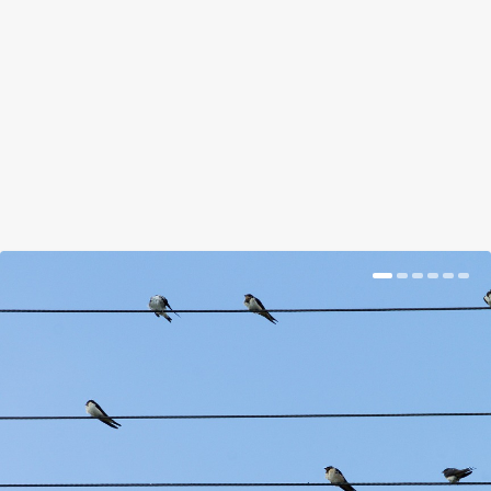
by
Suplicz Rita
|
Dec 4, 2017
|
Hír
|
0
|
Néhány tipp a kerti tavak teleltetéséhez
BŐVEBBEN