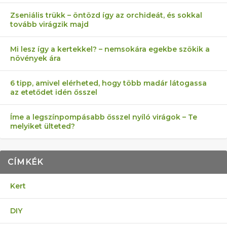
Zseniális trükk – öntözd így az orchideát, és sokkal
tovább virágzik majd
Mi lesz így a kertekkel? – nemsokára egekbe szökik a
növények ára
6 tipp, amivel elérheted, hogy több madár látogassa
az etetődet idén ősszel
Íme a legszínpompásabb ősszel nyíló virágok – Te
melyiket ülteted?
CÍMKÉK
Kert
DIY