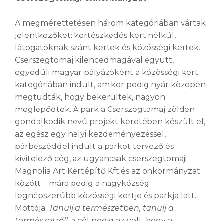
A megmérettetésen három kategóriában vártak
jelentkezőket: kertészkedés kert nélkül,
látogatóknak szánt kertek és közösségi kertek.
Cserszegtomaj kilencedmagával együtt,
egyedüli magyar pályázóként a közösségi kert
kategóriában indult, amikor pedig nyár közepén
megtudták, hogy bekerültek, nagyon
meglepődtek. A park a
Cserszegtomaj zölden
gondolkodik
nevű projekt keretében készült el,
az egész egy helyi kezdeményezéssel,
párbeszéddel indult a parkot tervező és
kivitelező cég, az ugyancsak cserszegtomaji
Magnolia Art Kertépítő Kft.és az önkormányzat
között – mára pedig a nagyközség
legnépszerűbb közösségi kertje és parkja lett.
Mottója:
Tanulj a természetben, tanulj a
természetről!
, a cél pedig az volt, hogy a