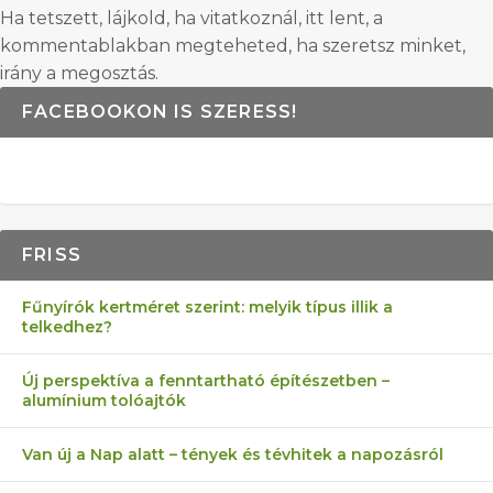
Ha tetszett, lájkold, ha vitatkoznál, itt lent, a
kommentablakban megteheted, ha szeretsz minket,
irány a megosztás.
FACEBOOKON IS SZERESS!
FRISS
Fűnyírók kertméret szerint: melyik típus illik a
telkedhez?
Új perspektíva a fenntartható építészetben –
alumínium tolóajtók
Van új a Nap alatt – tények és tévhitek a napozásról