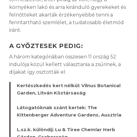
környéken lakó és arra kiránduló gyerekeket és
felnőtteket akarták érzékenyebbé tenni a
fenntartható szemlélet, a tudatosabb életmód
iránt.
A GYŐZTESEK PEDIG:
A három kategóriában összesen 11 ország 52
indulója közül kellett választania a zsűrinek, a
díjakat így osztották el:
Kertészkedés kert nélkül: Vilnus Botanical
Garden, Litván Köztársaság
Látogatóknak szánt kertek: The
Kittenberger Adventure Gardens, Ausztria
L.sz.k. különdíj: Lu & Tiree Chemlar Herb
GArden, Csehország