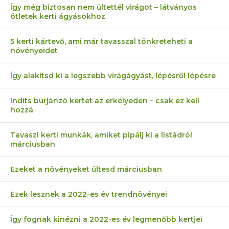
Így még biztosan nem ültettél virágot – látványos
ötletek kerti ágyásokhoz
5 kerti kártevő, ami már tavasszal tönkreteheti a
növényeidet
Így alakítsd ki a legszebb virágágyást, lépésről lépésre
Indíts burjánzó kertet az erkélyeden – csak ez kell
hozzá
Tavaszi kerti munkák, amiket pipálj ki a listádról
márciusban
Ezeket a növényeket ültesd márciusban
Ezek lesznek a 2022-es év trendnövényei
Így fognak kinézni a 2022-es év legmenőbb kertjei