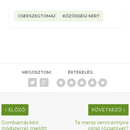
CSERSZEGTOMAJ
KÖZÖSSÉGI KERT
MEGOSZTOM:
ÉRTÉKELÉS:
ELŐZŐ
KÖVETKEZŐ
Gombairtás kézi
Te mersz venni ennyire
módszerrel, mielőtt
olcsó rózsatövet?