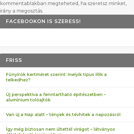
kommentablakban megteheted, ha szeretsz minket,
irány a megosztás.
FACEBOOKON IS SZERESS!
FRISS
Fűnyírók kertméret szerint: melyik típus illik a
telkedhez?
Új perspektíva a fenntartható építészetben –
alumínium tolóajtók
Van új a Nap alatt – tények és tévhitek a napozásról
Így még biztosan nem ültettél virágot – látványos