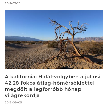
2017-07-25
A kaliforniai Halál-völgyben a júliusi
42,28 fokos átlag-hőmérséklettel
megdőlt a legforróbb hónap
világrekordja
2018-08-05