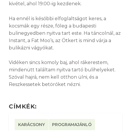
kivétel, ahol 19:00-ig kezdenek.
Ha ennél is későbbi elfoglaltságot keres, a
kocsmák egy része, főleg a budapesti
bulinegyedben nyitva tart este. Ha táncolnál, az
Instant, a Fat Moo’s, az Ötkert is mind várja a
bulikázni vágyókat.
Vidéken sincs komoly baj, ahol rákerestem,
mindenütt találtam nyitva tartó bulihelyeket.
Szóval hajrá, nem kell otthon ülni, és a
Reszkessetek betörőket nézni.
CÍMKÉK:
KARÁCSONY
PROGRAMAJÁNLÓ