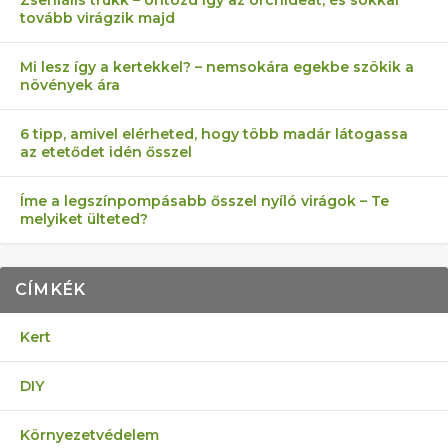
tovább virágzik majd
Mi lesz így a kertekkel? – nemsokára egekbe szökik a
növények ára
6 tipp, amivel elérheted, hogy több madár látogassa
az etetődet idén ősszel
Íme a legszínpompásabb ősszel nyíló virágok – Te
melyiket ülteted?
CÍMKÉK
Kert
DIY
Környezetvédelem