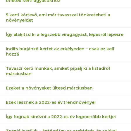
ötletek kerti ágyásokhoz
5 kerti kártevő, ami már tavasszal tönkreteheti a
növényeidet
Így alakítsd ki a legszebb virágágyást, lépésről lépésre
Indíts burjánzó kertet az erkélyeden – csak ez kell
hozzá
Tavaszi kerti munkák, amiket pipálj ki a listádról
márciusban
Ezeket a növényeket ültesd márciusban
Ezek lesznek a 2022-es év trendnövényei
Így fognak kinézni a 2022-es év legmenőbb kertjei
Zseniális trükk – öntözd így az orchideát, és sokkal