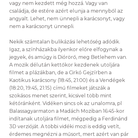
vagy nem kezdett még hozzá. Vagy van
családja, de estére azért elunja a mennyből az
angyalt. Lehet, nem ünnepli a karácsonyt, vagy
nem a karácsonyt ünnepli.
Nekik számtalan bulikázási lehetőség adódik.
Igaz, a színházakba ilyenkor előre elfogynak a
jegyek, és amúgy is Diórörő, meg Betlehem van.
A mozik délután kettőkor kezdenek utoljára
filmet a plázákban, de a Cirkó Gejzírben a
Kaotikus karácsony (18:45, 21:00) és a Vendégek
(18:20, 19:45, 21:15) című filmeket játszák a
szokásos menet szerint, kicsivel több mint
kétóránként. Vidéken sincs ok az unalomra, pl
Balassagyarmaton a Madách Moziban 16:45-kor
indítanak utoljára filmet, mégpedig a Ferdinánd
3D verzióját. A többi vidéki mozi is eddig vetít,
érdemes megnézni a műsort, mert azért van pár