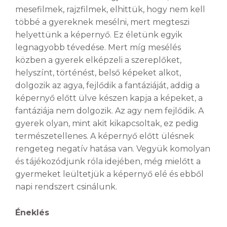
mesefilmek, rajzfilmek, elhittük, hogy nem kell
többé a gyereknek mesélni, mert megteszi
helyettünk a képernyő. Ez életünk egyik
legnagyobb tévedése. Mert míg mesélés
közben a gyerek elképzeli a szereplőket,
helyszínt, történést, belső képeket alkot,
dolgozik az agya, fejlődik a fantáziáját, addig a
képernyő előtt ülve készen kapja a képeket, a
fantáziája nem dolgozik. Az agy nem fejlődik. A
gyerek olyan, mint akit kikapcsoltak, ez pedig
természetellenes. A képernyő előtt ülésnek
rengeteg negatív hatása van. Vegyük komolyan
és tájékozódjunk róla idejében, még mielőtt a
gyermeket leültetjük a képernyő elé és ebből
napi rendszert csinálunk.
Éneklés