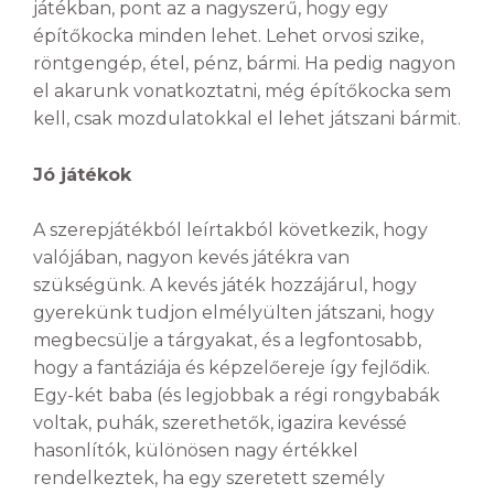
játékban, pont az a nagyszerű, hogy egy
építőkocka minden lehet. Lehet orvosi szike,
röntgengép, étel, pénz, bármi. Ha pedig nagyon
el akarunk vonatkoztatni, még építőkocka sem
kell, csak mozdulatokkal el lehet játszani bármit.
Jó játékok
A szerepjátékból leírtakból következik, hogy
valójában, nagyon kevés játékra van
szükségünk. A kevés játék hozzájárul, hogy
gyerekünk tudjon elmélyülten játszani, hogy
megbecsülje a tárgyakat, és a legfontosabb,
hogy a fantáziája és képzelőereje így fejlődik.
Egy-két baba (és legjobbak a régi rongybabák
voltak, puhák, szerethetők, igazira kevéssé
hasonlítók, különösen nagy értékkel
rendelkeztek, ha egy szeretett személy