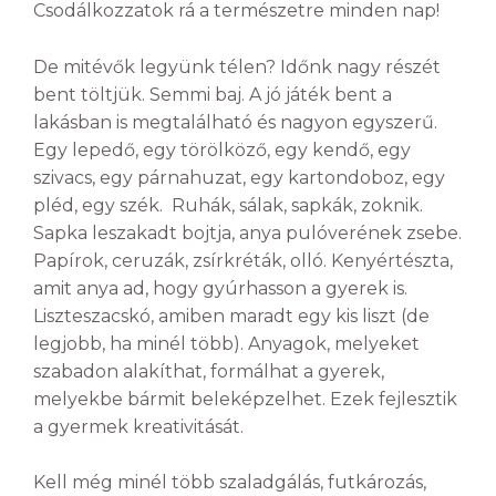
Csodálkozzatok rá a természetre minden nap!
De mitévők legyünk télen? Időnk nagy részét
bent töltjük. Semmi baj. A jó játék bent a
lakásban is megtalálható és nagyon egyszerű.
Egy lepedő, egy törölköző, egy kendő, egy
szivacs, egy párnahuzat, egy kartondoboz, egy
pléd, egy szék. Ruhák, sálak, sapkák, zoknik.
Sapka leszakadt bojtja, anya pulóverének zsebe.
Papírok, ceruzák, zsírkréták, olló. Kenyértészta,
amit anya ad, hogy gyúrhasson a gyerek is.
Liszteszacskó, amiben maradt egy kis liszt (de
legjobb, ha minél több). Anyagok, melyeket
szabadon alakíthat, formálhat a gyerek,
melyekbe bármit beleképzelhet. Ezek fejlesztik
a gyermek kreativitását.
Kell még minél több szaladgálás, futkározás,