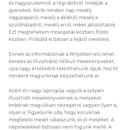
és nagyszüleimről, a régi időkről. Imádják a
gyerekek. Kérik minden nap, mesélj
nagypapáról, mesélj a dédiről, mesélj a
szülőházadról, mesélj arról, miket játszottatok.
Ezt megtehetem mosogatás közben, főzés
közben. Próbáld ki bátran a fejből mesélést.
Ennek az információnak a fényében elő lehet
keresni az illusztráció nélküli mesekönyveket,
újra nagy értékként tekinthetünk rájuk, hisz itt
mindent magunknak képzelhetünk el.
Azért én nagy rajongója vagyok a szépen
illusztrált mesekönyveknek is, melyeket
imádnak magukban nézegetni. Legyen ilyen is,
olyan is. Figyeljünk oda, hogy koruknak
megfelelő mesét válasszunk, és jó meséket. A
népmesékkel biztosan nem fogunk mellé. A