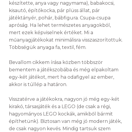
készítette, anya vagy nagymama), babakocsi,
kisautó, építőkocka, pár plüss állat, pár
játéktányér, pohár, bábfigura. Csupa-csupa
apróság. Ha lehet természetes anyagokból,
mert ezek képviselnek értéket. Mi a
műanyagjátékokat minimálisra visszaszorítottuk.
Többségük anyaga fa, textil, fém.
Bevallom cikkem írása közben többször
bementem a játékszobába és még elpakoltam
egy-két játékot, mert ha odafigyel az ember,
akkor is túllép a határon.
Visszatérve a játékokra, nagyon jó még egy-két
kirakó, társasjáték és a LEGO (de csak a régi,
hagyományos LEGO kockák, amikből bármit
építhetünk). Biztosan van még jó modern játék,
de csak nagyon kevés. Mindig tartsuk szem