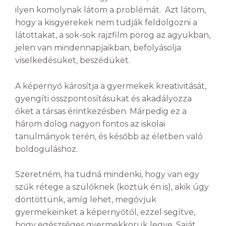
ilyen komolynak látom a problémát. Azt látom,
hogy a kisgyerekek nem tudják feldolgozni a
látottakat, a sok-sok rajzfilm pörög az agyukban,
jelen van mindennapjaikban, befolyásolja
viselkedésüket, beszédüket.
A képernyő károsítja a gyermekek kreativitását,
gyengíti összpontosításukat és akadályozza
őket a társas érintkezésben. Márpedig ez a
három dolog nagyon fontos az iskolai
tanulmányok terén, és később az életben való
boldoguláshoz.
Szeretném, ha tudná mindenki, hogy van egy
szűk rétege a szülőknek (köztük én is), akik úgy
döntöttünk, amíg lehet, megóvjuk
gyermekeinket a képernyőtől, ezzel segítve,
hogy egészséges gyermekkoruk legye. Saját