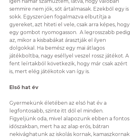
igen hamar száműztem, látva, hogy valóban
semmire nem jók, sőt ártalmasak. Ezekből egy is
sokk. Egyszerűen fogalmazva elbutítja a
gyereket, azt hiteti el vele, csak arra képes, hogy
egy gombot nyomogasson. A legrosszabb pedig
az, mikor a kisbabákat árasztják el ilyen
dolgokkal. Ha bemész egy mai átlagos
játékboltba, nagy eséllyel veszel rossz játékot. A
fent leírtakból következik, hogy már csak azért
is, mert elég játékotok van így is.
Első hat év
Gyermekünk életében az első hat év a
legfontosabb, szinte itt dől el minden.
Figyeljünk oda, mivel alapozunk ebben a fontos
időszakban, mert ha az alap erős, bátran
nekivághatunk az iskolás kornak, kamaszkornak