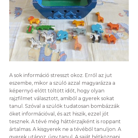
A sok információ stresszt okoz. Erről az jut
eszembe, mikor a szülő azzal magyarázza a
képernyő előtt töltött időt, hogy olyan
rajzfilmet választott, amiből a gyerek sokat
tanul. Szóval a szülők tudatosan bombázzák
őket információval, és azt hiszik, ezzel jót
tesznek. A tévé még háttérzajként is roppant
ártalmas. A kisgyerek ne a tévéből tanuljon. A
gyerek utánoz, úgy tanul. A saját hétköznapi