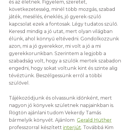
és az életnek. Figyelem, szeretet,
következetesség, minél több mozgás, szabad
játék, mesélés, éneklés, jó gyerek-szülő
kapcsolat ezek a fontosak. Légy tudatos szülő.
Keresd mindig a jó utat, mert olyan világban
élünk, ahol könnyű eltévedni. Gondolkozzunk
azon, mi a jó gyerekkor, mi volt a jó a mi
gyerekkorunkban. Szerintem a legjobb a
szabadság volt, hogy a szülők mertek szabadon
engedni, hogy sokat voltunk kint és szinte alig
tévéztünk. Beszélgessünk erről a többi
szülővel.
Tájékozódjunk és olvassunk időnként, mert
nagyon jó könyvek születnek napjainkban is.
Rögtön ajánlani tudom Vekerdy Tamás
bármelyik könyvét. Ajánlom
Gerald Hüther
professzorral készített
interjút
. Továbbá Kim