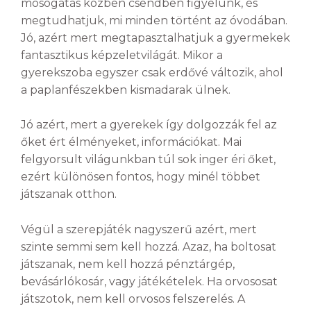
mosogatás közben csendben figyelünk, és
megtudhatjuk, mi minden történt az óvodában.
Jó, azért mert megtapasztalhatjuk a gyermekek
fantasztikus képzeletvilágát. Mikor a
gyerekszoba egyszer csak erdővé változik, ahol
a paplanfészekben kismadarak ülnek.
Jó azért, mert a gyerekek így dolgozzák fel az
őket ért élményeket, információkat. Mai
felgyorsult világunkban túl sok inger éri őket,
ezért különösen fontos, hogy minél többet
játszanak otthon.
Végül a szerepjáték nagyszerű azért, mert
szinte semmi sem kell hozzá. Azaz, ha boltosat
játszanak, nem kell hozzá pénztárgép,
bevásárlókosár, vagy játékételek. Ha orvososat
játszotok, nem kell orvosos felszerelés. A