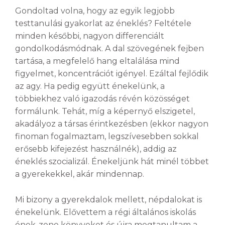
Gondoltad volna, hogy az egyik legjobb
testtanulási gyakorlat az éneklés? Feltétele
minden későbbi, nagyon differenciált
gondolkodásmódnak. A dal szövegének fejben
tartása, a megfelelő hang eltalálása mind
figyelmet, koncentrációt igényel. Ezáltal fejlődik
az agy. Ha pedig együtt énekelünk, a
többiekhez való igazodás révén közösséget
formálunk. Tehát, míg a képernyő elszigetel,
akadályoz a társas érintkezésben (ekkor nagyon
finoman fogalmaztam, legszívesebben sokkal
erősebb kifejezést használnék), addig az
éneklés szocializál. Énekeljünk hát minél többet
a gyerekekkel, akár mindennap.
Mi bizony a gyerekdalok mellett, népdalokat is
énekelünk. Elővettem a régi általános iskolás
ének-zene könyveket és újra megtanultam a