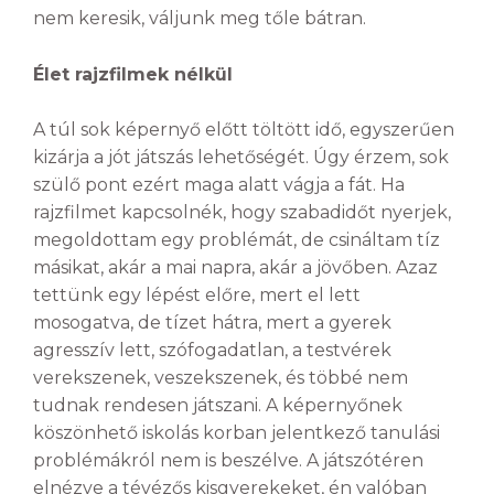
nem keresik, váljunk meg tőle bátran.
Élet rajzfilmek nélkül
A túl sok képernyő előtt töltött idő, egyszerűen
kizárja a jót játszás lehetőségét. Úgy érzem, sok
szülő pont ezért maga alatt vágja a fát. Ha
rajzfilmet kapcsolnék, hogy szabadidőt nyerjek,
megoldottam egy problémát, de csináltam tíz
másikat, akár a mai napra, akár a jövőben. Azaz
tettünk egy lépést előre, mert el lett
mosogatva, de tízet hátra, mert a gyerek
agresszív lett, szófogadatlan, a testvérek
verekszenek, veszekszenek, és többé nem
tudnak rendesen játszani. A képernyőnek
köszönhető iskolás korban jelentkező tanulási
problémákról nem is beszélve. A játszótéren
elnézve a tévézős kisgyerekeket, én valóban