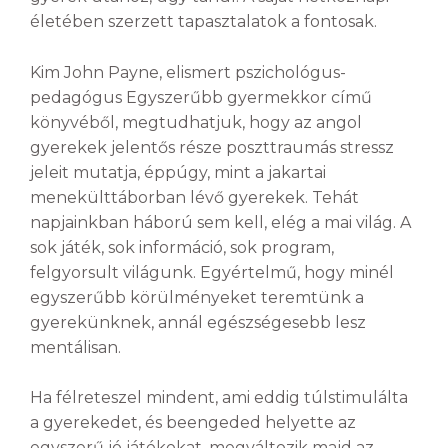
életében szerzett tapasztalatok a fontosak.
Kim John Payne, elismert pszichológus-
pedagógus Egyszerűbb gyermekkor című
könyvéből, megtudhatjuk, hogy az angol
gyerekek jelentős része poszttraumás stressz
jeleit mutatja, éppúgy, mint a jakartai
menekülttáborban lévő gyerekek. Tehát
napjainkban háború sem kell, elég a mai világ. A
sok játék, sok információ, sok program,
felgyorsult világunk. Egyértelmű, hogy minél
egyszerűbb körülményeket teremtünk a
gyerekünknek, annál egészségesebb lesz
mentálisan.
Ha félreteszel mindent, ami eddig túlstimulálta
a gyerekedet, és beengeded helyette az
egyszerű jó játékokat, megváltozik majd az