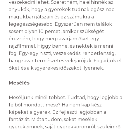
veszekedni lehet. Szeretném, ha elhinnék az
anyukák, hogy a gyerekek tudnak egész nap
magukban játszani és ez számukra a
legegészségesebb. Egyszerűen nem találok
sosem olyan 10 percet, amikor szükségét
érezném, hogy megzavarjam őket egy
rajzfilmmel. Higgy benne, és nektek is menni
fog! Egy-egy hiszti, veszekedés, rendetlenség,
hangzavar természetes velejárójuk. Fogadjuk el
őket és a kisgyerekes időszakot ilyennek.
Mesélés
Meséljünk minél többet. Tudtad, hogy legjobb a
fejből mondott mese? Ha nem kap kész
képeket a gyerek. Ez fejleszti legjobban a
fantáziát. Mióta tudom, sokat mesélek
gyerekeimnek, saját gyerekkoromról, szüleimről