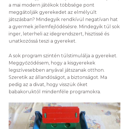
a mai modern játékok többsége pont
meggátolják gyerekedet az elmélyült
játszásban? Mindegyik rendkívül negatívan hat
a gyermek jellemfejlődésésre. Mindegyik túl sok
inger, leterheli az idegrendszert, hisztissé és
unatkozóssá teszi a gyereket.
A sok program szintén túlstimulálja a gyereket.
Meggyőződésem, hogy a kisgyerekek
legszívesebben anyával játszanak otthon.
Szeretik az állandóságot, a biztonságot. Ma
pedig az a divat, hogy visszük őket
babakoruktól mindenféle programokra.