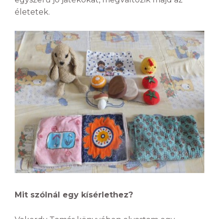
életetek.
Mit szólnál egy kísérlethez?