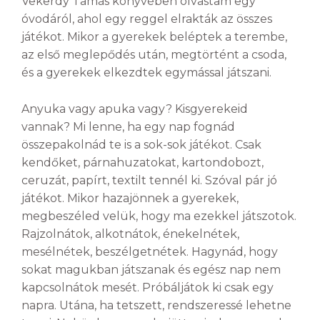
Vekerdy Tamás könyvében olvastam egy
óvodáról, ahol egy reggel elrakták az összes
játékot. Mikor a gyerekek beléptek a terembe,
az első meglepődés után, megtörtént a csoda,
és a gyerekek elkezdtek egymással játszani.
Anyuka vagy apuka vagy? Kisgyerekeid
vannak? Mi lenne, ha egy nap fognád
összepakolnád te is a sok-sok játékot. Csak
kendőket, párnahuzatokat, kartondobozt,
ceruzát, papírt, textilt tennél ki. Szóval pár jó
játékot. Mikor hazajönnek a gyerekek,
megbeszéled velük, hogy ma ezekkel játszotok.
Rajzolnátok, alkotnátok, énekelnétek,
mesélnétek, beszélgetnétek. Hagynád, hogy
sokat magukban játszanak és egész nap nem
kapcsolnátok mesét. Próbáljátok ki csak egy
napra. Utána, ha tetszett, rendszeressé lehetne