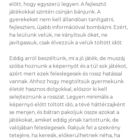
előtt, hogy egyszerű legyen. A fejlesztő
játékokkal szintén csínján bánjunk. A
gyerekeket nem kell állandóan tanítgatni,
fejleszteni, újabb információval bombázni. Ezért,
ha leülünk velük, ne irányítsuk őket, ne
javítgassuk, csak élvezzük a velük töltött időt.
Eddig arról beszéltünk, mi a jó játék, de muszáj
szóba hoznunk a képernyőt és a túl sok játékot,
azért mert ezek feleslegesek és rossz hatással
vannak. Ahhoz hogy megtöltsük gyermekünk
életét hasznos dolgokkal, először ki kell
selejteznünk a rosszat. Legyen minimális a
képernyő előtt töltött idő, a tévé háttérzajként
se menjen, és bátran pakoljuk össze azokat a
játékokat, amiket eddig jónak tartottunk, de
valójában feleslegesek. Rakjuk fel a szekrény
tetejére, ha keresik, előkerülhetnek néha, ha