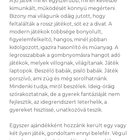
A jó játék minél egyszerűbb, minél kevésbé
kimunkált, működését könnyű megérteni.
Bizony mai világunk odáig jutott, hogy
feltalálták a rossz játékot, sőt ez a divat. A
modern játékok többsége bonyolult,
figyelemfelkeltő, hangos, minél jobban
kidolgozott, igazira hasonlító és műanyag. A
legrosszabbak a gombnyomásra hangot adó
játékok, melyek villognak, világítanak. Játék
laptopok. Beszélő babák, pisilő babák. Játék
porszívó, ami zúg és még sorolhatnánk.
Mindenki tudja, miről beszélek. Ideig-óráig
szórakoztatnak, de a gyerek fantáziáját nem
fejlesztik, az idegrendszert leterhelik, a
gyereket hisztissé, unatkozóvá teszik.
Egyszer ajándékként hozzánk került egy vagy
két ilyen játék, gondoltam ennyi belefér. Végül