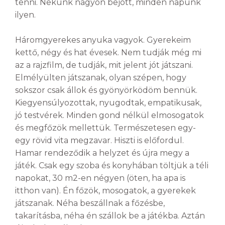
tenni. Nekünk nagyon bejött, minden napunk
ilyen.
Háromgyerekes anyuka vagyok. Gyerekeim
kettő, négy és hat évesek. Nem tudják még mi
az a rajzfilm, de tudják, mit jelent jót játszani.
Elmélyülten játszanak, olyan szépen, hogy
sokszor csak állok és gyönyörködöm bennük.
Kiegyensúlyozottak, nyugodtak, empatikusak,
jó testvérek. Minden gond nélkül elmosogatok
és megfőzök mellettük. Természetesen egy-
egy rövid vita megzavar. Hiszti is előfordul.
Hamar rendeződik a helyzet és újra megy a
játék. Csak egy szoba és konyhában töltjük a téli
napokat, 30 m2-en négyen (öten, ha apa is
itthon van). Én főzök, mosogatok, a gyerekek
játszanak. Néha beszállnak a főzésbe,
takarításba, néha én szállok be a játékba. Aztán