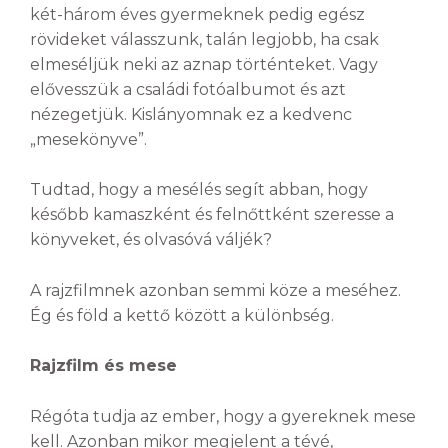
két-három éves gyermeknek pedig egész
rövideket válasszunk, talán legjobb, ha csak
elmeséljük neki az aznap történteket. Vagy
elővesszük a családi fotóalbumot és azt
nézegetjük. Kislányomnak ez a kedvenc
„mesekönyve”.
Tudtad, hogy a mesélés segít abban, hogy
később kamaszként és felnőttként szeresse a
könyveket, és olvasóvá váljék?
A rajzfilmnek azonban semmi köze a meséhez.
Ég és föld a kettő között a különbség.
Rajzfilm és mese
Régóta tudja az ember, hogy a gyereknek mese
kell. Azonban mikor megjelent a tévé,