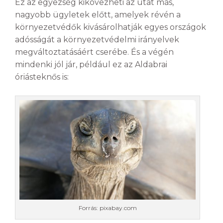
Ez az egyezség kikövezheti az utat más,
nagyobb ügyletek előtt, amelyek révén a
környezetvédők kivásárolhatják egyes országok
adósságát a környezetvédelmi irányelvek
megváltoztatásáért cserébe. És a végén
mindenki jól jár, például ez az Aldabrai
óriásteknős is:
Forrás: pixabay.com