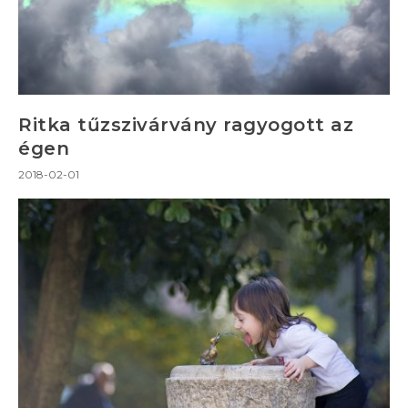
Ritka tűzszivárvány ragyogott az
égen
2018-02-01