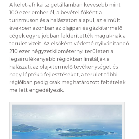
A kelet-afrikai szigetállamban kevesebb mint
100 ezer ember él, a bevétel főként a
turizmuson és a halászaton alapul, az elmúlt
években azonban az olajipari és gázkitermelő
cégek egyre jobban felderítették maguknak a
terület vizeit. Az elsőként védetté nyilvánítandó
210 ezer négyzetkilométernyi területen a
legsérülékenyebb régiókban limitálják a
halászati, az olajkitermelő tevékenységet és
nagy léptékű fejlesztéseket, a terület többi
régióiban pedig csak meghatározott feltételek
mellett engedélyezik.