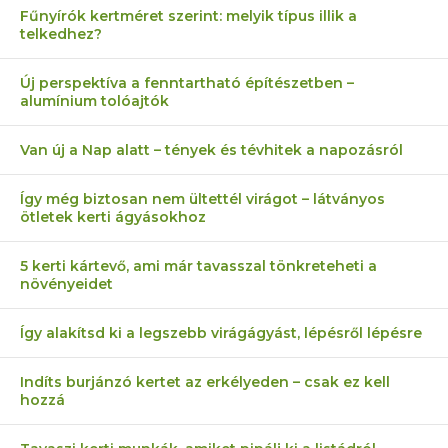
Fűnyírók kertméret szerint: melyik típus illik a
telkedhez?
Új perspektíva a fenntartható építészetben –
alumínium tolóajtók
Van új a Nap alatt – tények és tévhitek a napozásról
Így még biztosan nem ültettél virágot – látványos
ötletek kerti ágyásokhoz
5 kerti kártevő, ami már tavasszal tönkreteheti a
növényeidet
Így alakítsd ki a legszebb virágágyást, lépésről lépésre
Indíts burjánzó kertet az erkélyeden – csak ez kell
hozzá