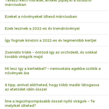
Tavaszi kerti munkák, amiket pipálj ki a listádról
márciusban
Ezeket a növényeket ültesd márciusban
Ezek lesznek a 2022-es év trendnövényei
Így fognak kinézni a 2022-es év legmenőbb kertjei
Zseniális trükk – öntözd így az orchideát, és sokkal
tovább virágzik majd
Mi lesz így a kertekkel? – nemsokára egekbe szökik a
növények ára
6 tipp, amivel elérheted, hogy több madár látogassa
az etetődet idén ősszel
Íme a legszínpompásabb ősszel nyíló virágok – Te
melyiket ülteted?