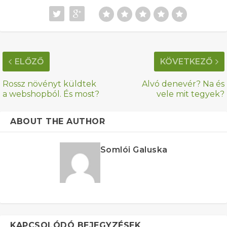
ELŐZŐ
KÖVETKEZŐ
Rossz növényt küldtek
Alvó denevér? Na és
a webshopból. És most?
vele mit tegyek?
ABOUT THE AUTHOR
Somlói Galuska
KAPCSOLÓDÓ BEJEGYZÉSEK