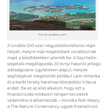
Forrás: pixabay.com
A további 200 ezer négyzetkilométeres régió
helyét, melyre más megkötések vonatkoznak
majd, a későbbiekben jelentik be. A Seychelle-
szigeteki megállapodás 20 évnyi hasonló jellegű
adósságcsere-ügyleteken alapul, melyek
segítségével megőrizték például Latin-Amerika
és a karibi térség hatalmas kiterjedésű trópusi
erdeit. De ez az első alkalom, hogy ezt a
finanszírozási módszert tengeri területek
védelmére is alkalmazzák – mondta Rob Weary,
a The Nature Conservancy ügyeit finanszírozó