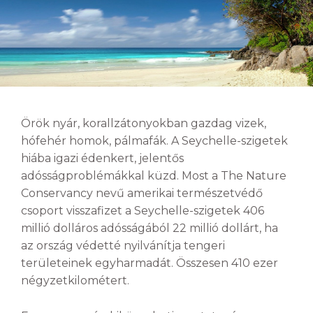
Örök nyár, korallzátonyokban gazdag vizek,
hófehér homok, pálmafák. A Seychelle-szigetek
hiába igazi édenkert, jelentős
adósságproblémákkal küzd. Most a The Nature
Conservancy nevű amerikai természetvédő
csoport visszafizet a Seychelle-szigetek 406
millió dolláros adósságából 22 millió dollárt, ha
az ország védetté nyilvánítja tengeri
területeinek egyharmadát. Összesen 410 ezer
négyzetkilométert.