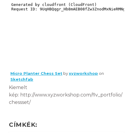
Micro Planter Chess Set
by
xyzworkshop
on
Sketchfab
Kiemelt
kép: http://www.xyzworkshop.com/flv_portfolio/
chessset/
CÍMKÉK: