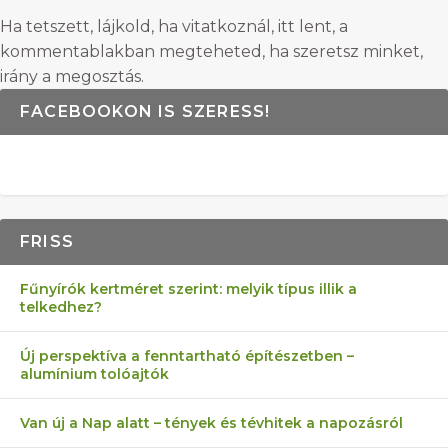
Ha tetszett, lájkold, ha vitatkoznál, itt lent, a
kommentablakban megteheted, ha szeretsz minket,
irány a megosztás.
FACEBOOKON IS SZERESS!
FRISS
Fűnyírók kertméret szerint: melyik típus illik a
telkedhez?
Új perspektíva a fenntartható építészetben –
alumínium tolóajtók
Van új a Nap alatt – tények és tévhitek a napozásról