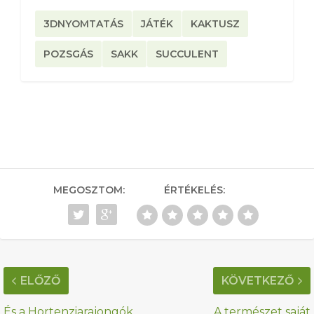
3DNYOMTATÁS
JÁTÉK
KAKTUSZ
POZSGÁS
SAKK
SUCCULENT
MEGOSZTOM:
ÉRTÉKELÉS:
ELŐZŐ
KÖVETKEZŐ
És a Hortenziarajongók
A természet saját