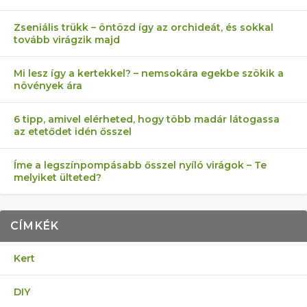
Zseniális trükk – öntözd így az orchideát, és sokkal
tovább virágzik majd
Mi lesz így a kertekkel? – nemsokára egekbe szökik a
növények ára
6 tipp, amivel elérheted, hogy több madár látogassa
az etetődet idén ősszel
Íme a legszínpompásabb ősszel nyíló virágok – Te
melyiket ülteted?
CÍMKÉK
Kert
DIY