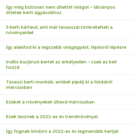
Így még biztosan nem ültettél virágot – látványos
ötletek kerti ágyásokhoz
5 kerti kártevő, ami már tavasszal tönkreteheti a
növényeidet
Így alakítsd ki a legszebb virágágyást, lépésről lépésre
Indíts burjánzó kertet az erkélyeden – csak ez kell
hozzá
Tavaszi kerti munkák, amiket pipálj ki a listádról
márciusban
Ezeket a növényeket ültesd márciusban
Ezek lesznek a 2022-es év trendnövényei
Így fognak kinézni a 2022-es év legmenőbb kertjei