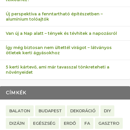
AZ ÖNELLÁTÁS 13 PONTJA
6 LEGJOBB NÖVÉNY SZOMSZÉD
MÁRPEDIG A TŰZIJÁTÉK NEM MENŐ!
FÉLREÉRTETT KERTÉSZKEDÉS:
AKI ELDOBÁLJA A CIGICSIKKEKET,
Új perspektíva a fenntartható építészetben –
alumínium tolóajtók
KEZDŐKNEK
ELLEN
TÉRKŐ ÉS MURVA
AZ EGY KÖ…
Van új a Nap alatt – tények és tévhitek a napozásról
Így még biztosan nem ültettél virágot – látványos
ötletek kerti ágyásokhoz
5 kerti kártevő, ami már tavasszal tönkreteheti a
növényeidet
CÍMKÉK
BALATON
BUDAPEST
DEKORÁCIÓ
DIY
DIZÁJN
EGÉSZSÉG
ERDŐ
FA
GASZTRO