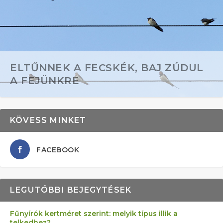
ELTŰNNEK A FECSKÉK, BAJ ZÚDUL
A FEJÜNKRE
KÖVESS MINKET
FACEBOOK
LEGUTÓBBI BEJEGYTÉSEK
Fűnyírók kertméret szerint: melyik típus illik a
telkedhez?