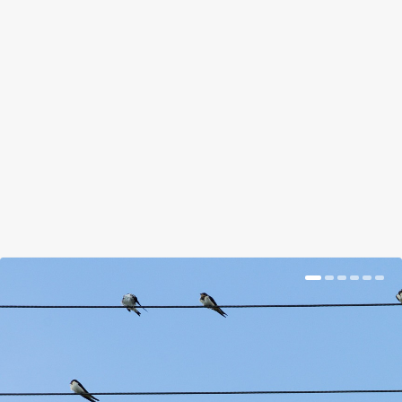
MINDEN SZOBANÖVÉNY
by
Suplicz Rita
|
Dec 12, 2017
|
Hír
|
0
|
Nem fér el egy újabb cserép az ablakban? Még
lóghat a plafonról is ezekben.
BŐVEBBEN