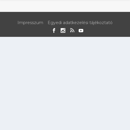
Impresszum
Egyedi adatkezelési tájékoztató