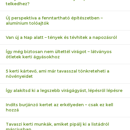
telkedhez?
Új perspektíva a fenntartható építészetben –
alumínium tolóajtók
Van új a Nap alatt – tények és tévhitek a napozásról
Így még biztosan nem ültettél virágot – látványos
ötletek kerti ágyásokhoz
5 kerti kártevő, ami már tavasszal tönkreteheti a
növényeidet
Így alakítsd ki a legszebb virágágyást, lépésről lépésre
Indíts burjánzó kertet az erkélyeden – csak ez kell
hozzá
Tavaszi kerti munkák, amiket pipálj ki a listádról
márciusban