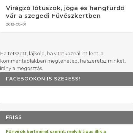
Virágzó lótuszok, jóga és hangfürdő
vár a szegedi Füvészkertben
2018-08-01
Ha tetszett, lájkold, ha vitatkoznál, itt lent, a
kommentablakban megteheted, ha szeretsz minket,
irány a megosztás.
FACEBOOKON IS SZERESS!
FRISS
Fűnyírók kertméret szerint: melyik típus illik a