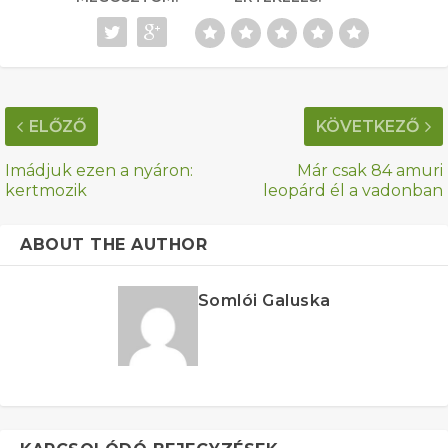
ELŐZŐ
KÖVETKEZŐ
Imádjuk ezen a nyáron:
Már csak 84 amuri
kertmozik
leopárd él a vadonban
ABOUT THE AUTHOR
Somlói Galuska