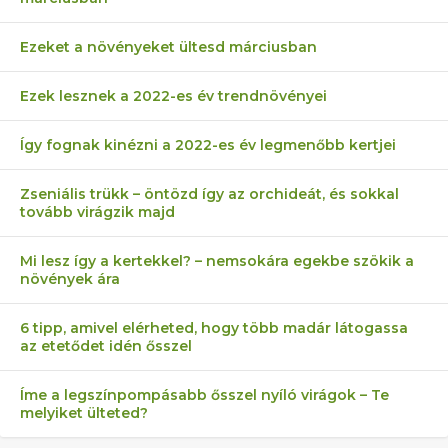
Ezeket a növényeket ültesd márciusban
Ezek lesznek a 2022-es év trendnövényei
Így fognak kinézni a 2022-es év legmenőbb kertjei
Zseniális trükk – öntözd így az orchideát, és sokkal
tovább virágzik majd
Mi lesz így a kertekkel? – nemsokára egekbe szökik a
növények ára
6 tipp, amivel elérheted, hogy több madár látogassa
az etetődet idén ősszel
Íme a legszínpompásabb ősszel nyíló virágok – Te
melyiket ülteted?