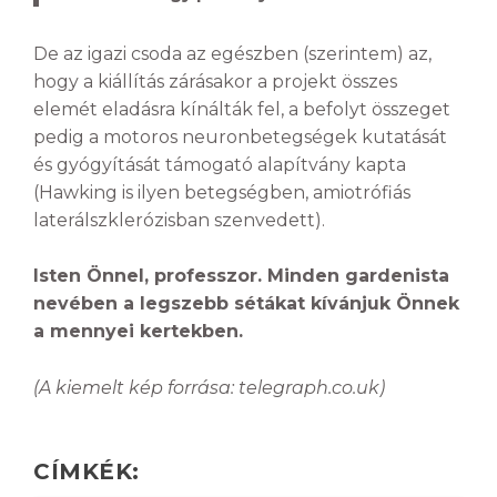
De az igazi csoda az egészben (szerintem) az,
hogy a kiállítás zárásakor a projekt összes
elemét eladásra kínálták fel, a befolyt összeget
pedig a motoros neuronbetegségek kutatását
és gyógyítását támogató alapítvány kapta
(Hawking is ilyen betegségben, amiotrófiás
laterálszklerózisban szenvedett).
Isten Önnel, professzor. Minden gardenista
nevében a legszebb sétákat kívánjuk Önnek
a mennyei kertekben.
(A kiemelt kép forrása: telegraph.co.uk)
CÍMKÉK: