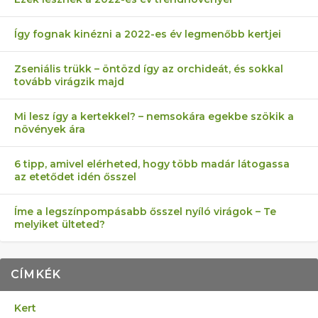
Így fognak kinézni a 2022-es év legmenőbb kertjei
Zseniális trükk – öntözd így az orchideát, és sokkal
tovább virágzik majd
Mi lesz így a kertekkel? – nemsokára egekbe szökik a
növények ára
6 tipp, amivel elérheted, hogy több madár látogassa
az etetődet idén ősszel
Íme a legszínpompásabb ősszel nyíló virágok – Te
melyiket ülteted?
CÍMKÉK
Kert