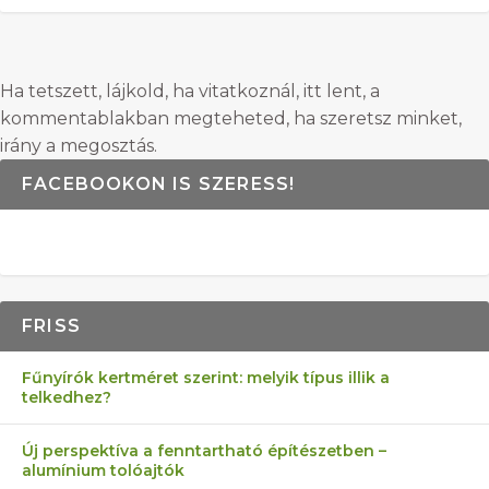
Ha tetszett, lájkold, ha vitatkoznál, itt lent, a
kommentablakban megteheted, ha szeretsz minket,
irány a megosztás.
FACEBOOKON IS SZERESS!
FRISS
Fűnyírók kertméret szerint: melyik típus illik a
telkedhez?
Új perspektíva a fenntartható építészetben –
alumínium tolóajtók