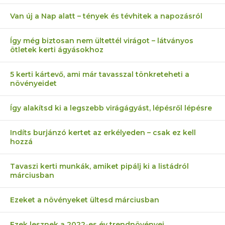
Van új a Nap alatt – tények és tévhitek a napozásról
Így még biztosan nem ültettél virágot – látványos
ötletek kerti ágyásokhoz
5 kerti kártevő, ami már tavasszal tönkreteheti a
növényeidet
Így alakítsd ki a legszebb virágágyást, lépésről lépésre
Indíts burjánzó kertet az erkélyeden – csak ez kell
hozzá
Tavaszi kerti munkák, amiket pipálj ki a listádról
márciusban
Ezeket a növényeket ültesd márciusban
Ezek lesznek a 2022-es év trendnövényei