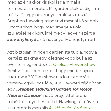
meg az én akkor kisiskolás fiaimmal a
természetismeretet. Mi, gardenisták pedig – mi
mással? – egy növénnyel emlékezünk rá.
Stephen Hawking mindenki másnál közelebb
jutott ahhoz, hogy megismerje a Föld
születésének körülményeit – legyen ezért a
sárkányfenyő
az ő növénye. Mondjuk, miért.
Azt biztosan minden gardenista tudja, hogy a
kertész szakma egyik legnagyobb bulija az
évente megrendezett
Chelsea Flower Show
.
Amit viszont nem biztos, hogy mindannyian
tudunk: a 2010-es show-n a kerttervezési
verseny egyik indulója, Sue Hayward tájépítész
egy „
Stephen Hawking Garden for Motor
Neuron Disease
” nevű projekttel bronz
minősítést nyert. A kertet Hawking fő műve, a
szerintem is zseniális
Az idő rövid története