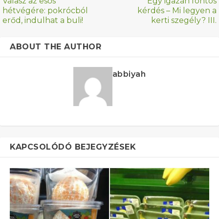
Válasz az esős
Egy igazán fontos
hétvégére: pokrócból
kérdés – Mi legyen a
erőd, indulhat a buli!
kerti szegély? III.
ABOUT THE AUTHOR
abbiyah
KAPCSOLÓDÓ BEJEGYZÉSEK