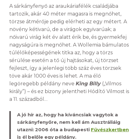
A sárkányfenyő az araukáriafélék családjába
tartozik, akár 40 méter magasra is megnőhet,
törzse átmérője pedig elérheti az egy métert. A
növény kétivarú, de a virágok egyivarúak; a
nőivarú virág két év alatt érik be, és gyermekfej
nagyságúra is megnőhet. A Wollemia bámulatos
túlélőképességének titka az, hogy a törzs
sérülése esetén a tő új hajtásokat, új törzset
fejleszt, így a jelenlegi több száz éves törzsek
töve akár 1000 éves is lehet. A ma élő
legöregebb példány neve
King Billy
(„Vilmos
király”) – és ez bizony jelentheti Hódító Vilmost is
a 11. századból…
A jó hír az, hogy ha kíváncsiak vagytok a
sárkányfenyőre, nem kell ám Ausztráliáig
utazni: 2006 óta a budapesti
Füvészkertben
is él belőle egy példány.