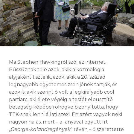
Ma Stephen Hawkingről szól az internet.
Búcsúznak tőle azok, akik a kozmológia
atyjaként tisztelik, azok, akik a 20. század
legnagyobb egyetemes zsenijének tartják, és
azok is, akik szerint ő volt a legkirályabb cool
partiarc, aki élete végéig a testét elpusztító
betegség képébe röhögve bizonyította, hogy
TTK-snak lenni állati szexi. Én azért vagyok neki
nagyon hálás, mert – a lányával együtt írt
„
George-kalandregények
” révén – ő szerettette