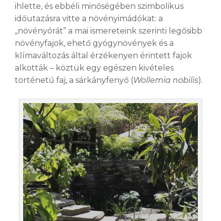
ihlette, és ebbéli minőségében szimbolikus
időutazásra vitte a növényimádókat: a
„növényórát” a mai ismereteink szerinti legősibb
növényfajok, ehető gyógynövények és a
klímaváltozás által érzékenyen érintett fajok
alkották – köztük egy egészen kivételes
történetű faj, a sárkányfenyő (
Wollemia nobilis
).