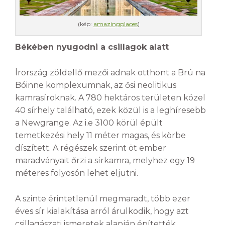
(kép:
amazingplaces
)
Békében nyugodni a csillagok alatt
Írország zöldellő mezői adnak otthont a Brú na
Bóinne komplexumnak, az ősi neolitikus
kamrasíroknak. A 780 hektáros területen közel
40 sírhely található, ezek közül is a leghíresebb
a Newgrange. Az i.e 3100 körül épült
temetkezési hely 11 méter magas, és körbe
díszített. A régészek szerint öt ember
maradványait őrzi a sírkamra, melyhez egy 19
méteres folyosón lehet eljutni.
A szinte érintetlenül megmaradt, több ezer
éves sír kialakítása arról árulkodik, hogy azt
csillagászati ismeretek alapján építették,