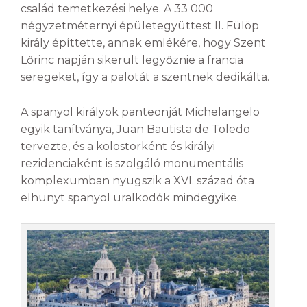
család temetkezési helye. A 33 000
négyzetméternyi épületegyüttest II. Fülöp
király építtette, annak emlékére, hogy Szent
Lőrinc napján sikerült legyőznie a francia
seregeket, így a palotát a szentnek dedikálta.
A spanyol királyok panteonját Michelangelo
egyik tanítványa, Juan Bautista de Toledo
tervezte, és a kolostorként és királyi
rezidenciaként is szolgáló monumentális
komplexumban nyugszik a XVI. század óta
elhunyt spanyol uralkodók mindegyike.