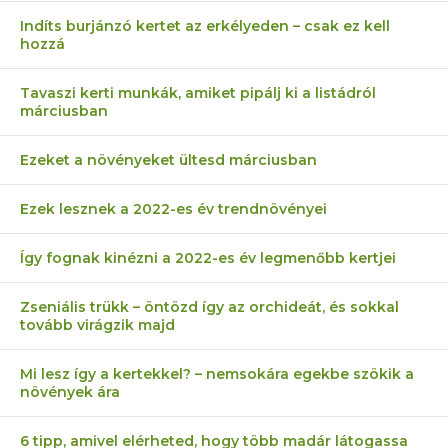
Indíts burjánzó kertet az erkélyeden – csak ez kell
hozzá
Tavaszi kerti munkák, amiket pipálj ki a listádról
márciusban
Ezeket a növényeket ültesd márciusban
Ezek lesznek a 2022-es év trendnövényei
Így fognak kinézni a 2022-es év legmenőbb kertjei
Zseniális trükk – öntözd így az orchideát, és sokkal
tovább virágzik majd
Mi lesz így a kertekkel? – nemsokára egekbe szökik a
növények ára
6 tipp, amivel elérheted, hogy több madár látogassa