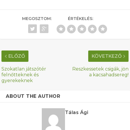
MEGOSZTOM:
ÉRTÉKELÉS:
ELŐZŐ
KÖVETKEZŐ
Szokatlan játszótér
Reszkessetek csigák, jön
felnőtteknek és
a kacsahadsereg!
gyerekeknek
ABOUT THE AUTHOR
Tálas Ági