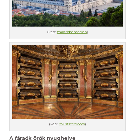
(kép:
madridsensation
)
(kép:
mustseeplaces
)
A fáraók örök nyughelye