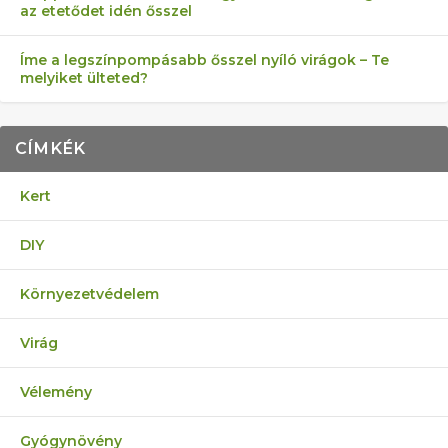
az etetődet idén ősszel
Íme a legszínpompásabb ősszel nyíló virágok – Te
melyiket ülteted?
CÍMKÉK
Kert
DIY
Környezetvédelem
Virág
Vélemény
Gyógynövény