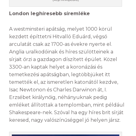
London leghíresebb síremléke
A westminsteri apátság, melyet 1000 körül
kezdett építtetni Hitvalló Eduárd, végső
arculatát csak az 1700-as évekre nyerte el.
Anglia uralkodóinak és híres szülötteinek a
sírjait őrzi a gazdagon díszített épület. Közel
3300-an kaptak helyet a koronázási és
temetkezési apátságban, legtöbbjüket itt
temették el, az ismeretlen katonától kezdve,
Isac Newtonon és Charles Darwinon át, I.
Erzsébet királynőig, néhányuknak pedig
emléket állítottak a templomban, mint például
Shakespeare-nek. Szóval ha egy híres brit sírját
keresed, nagy valószínűséggel jó helyen jársz.