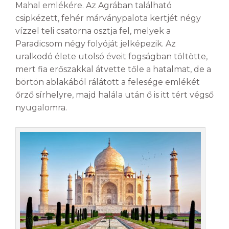
Mahal emlékére. Az Agrában található
csipkézett, fehér márványpalota kertjét négy
vízzel teli csatorna osztja fel, melyek a
Paradicsom négy folyóját jelképezik. Az
uralkodó élete utolsó éveit fogságban töltötte,
mert fia erőszakkal átvette tőle a hatalmat, de a
börtön ablakából rálátott a felesége emlékét
őrző sírhelyre, majd halála után ő is itt tért végső
nyugalomra.