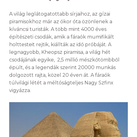
A világ leglátogatottabb sírjaihoz, az gízai
piramisokhoz már az ókor óta özönlenek a
kíváncsi turisták. A több mint 4000 éves
építészeti csodák, amik a fáraók mumifikált
holttesteit rejtik, kiállták az idő próbáját. A
legnagyobb, Kheopsz piramisa, a világ hét
csodájának egyike, 2,5 millió mészkőtömbből
épült, és a legendák szerint 20000 munkás
dolgozott rajta, közel 20 éven át. A fáraók
túlvilági létét a méltóságteljes Nagy Szfinx
vigyázza.