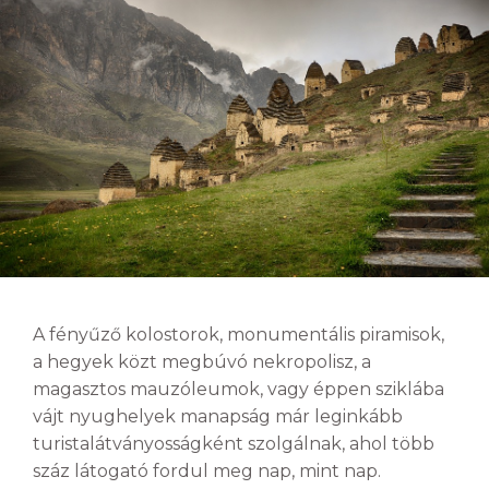
A fényűző kolostorok, monumentális piramisok,
a hegyek közt megbúvó nekropolisz, a
magasztos mauzóleumok, vagy éppen sziklába
vájt nyughelyek manapság már leginkább
turistalátványosságként szolgálnak, ahol több
száz látogató fordul meg nap, mint nap.