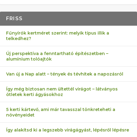
FRISS
Fűnyírók kertméret szerint: melyik típus illik a
telkedhez?
Új perspektíva a fenntartható építészetben –
alumínium tolóajtók
Van új a Nap alatt – tények és tévhitek a napozásról
Így még biztosan nem ültettél virágot – látványos
ötletek kerti ágyásokhoz
5 kerti kártevő, ami már tavasszal tönkreteheti a
növényeidet
Így alakítsd ki a legszebb virágágyást, lépésről lépésre