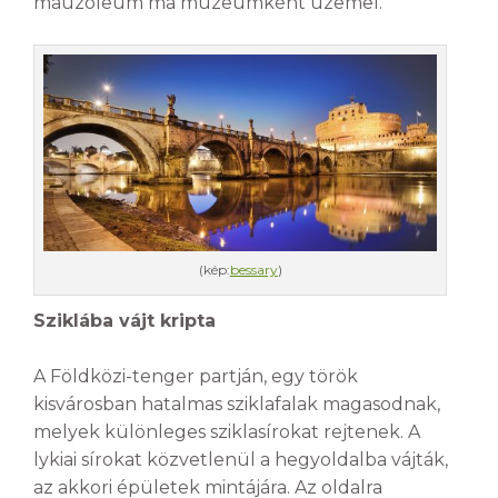
mauzóleum ma múzeumként üzemel.
(kép:
bessary
)
Sziklába vájt kripta
A Földközi-tenger partján, egy török
kisvárosban hatalmas sziklafalak magasodnak,
melyek különleges sziklasírokat rejtenek. A
lykiai sírokat közvetlenül a hegyoldalba vájták,
az akkori épületek mintájára. Az oldalra