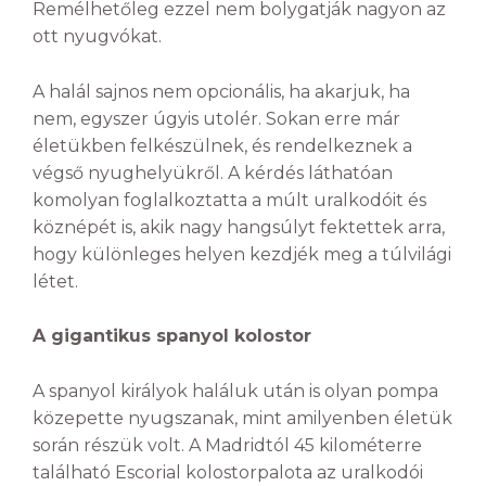
Remélhetőleg ezzel nem bolygatják nagyon az
ott nyugvókat.
A halál sajnos nem opcionális, ha akarjuk, ha
nem, egyszer úgyis utolér. Sokan erre már
életükben felkészülnek, és rendelkeznek a
végső nyughelyükről. A kérdés láthatóan
komolyan foglalkoztatta a múlt uralkodóit és
köznépét is, akik nagy hangsúlyt fektettek arra,
hogy különleges helyen kezdjék meg a túlvilági
létet.
A gigantikus spanyol kolostor
A spanyol királyok haláluk után is olyan pompa
közepette nyugszanak, mint amilyenben életük
során részük volt. A Madridtól 45 kilométerre
található Escorial kolostorpalota az uralkodói