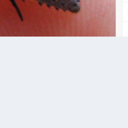
 amelyben arról panaszkodott a poszt írója,
levelét és ő a katicára gyanakszik. Ezúton is
hogy írjak a kertben található hasznos
AROKKAL FOGLALKOZUNK.