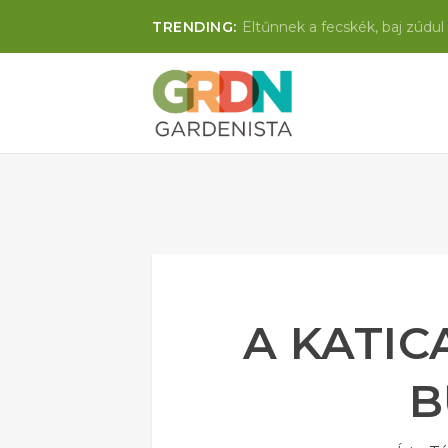
TRENDING:
Eltűnnek a fecskék, baj zúdul 
A KATI
B