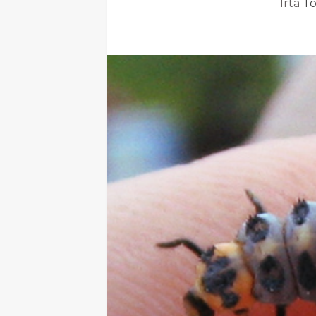
Írta
Tó