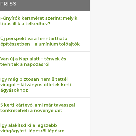
FRISS
Fűnyírók kertméret szerint: melyik
típus illik a telkedhez?
Új perspektíva a fenntartható
építészetben – alumínium tolóajtók
Van új a Nap alatt – tények és
tévhitek a napozásról
Így még biztosan nem ültettél
virágot – látványos ötletek kerti
ágyásokhoz
5 kerti kártevő, ami már tavasszal
tönkreteheti a növényeidet
Így alakítsd ki a legszebb
virágágyást, lépésről lépésre