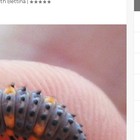
th Bettina
|