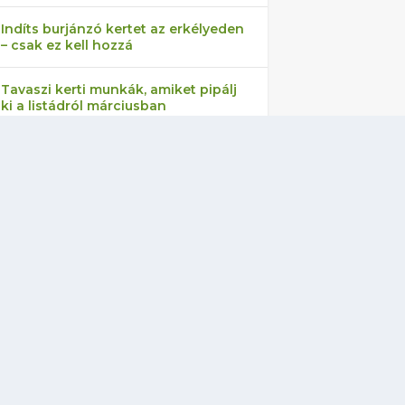
Indíts burjánzó kertet az erkélyeden
– csak ez kell hozzá
Tavaszi kerti munkák, amiket pipálj
ki a listádról márciusban
Ezeket a növényeket ültesd
márciusban
Ezek lesznek a 2022-es év
trendnövényei
Így fognak kinézni a 2022-es év
legmenőbb kertjei
Zseniális trükk – öntözd így az
orchideát, és sokkal tovább virágzik
majd