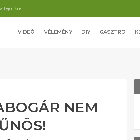
a fejünkre
VIDEÓ
VÉLEMÉNY
DIY
GASZTRO
K
CABOGÁR NEM
ŰNÖS!