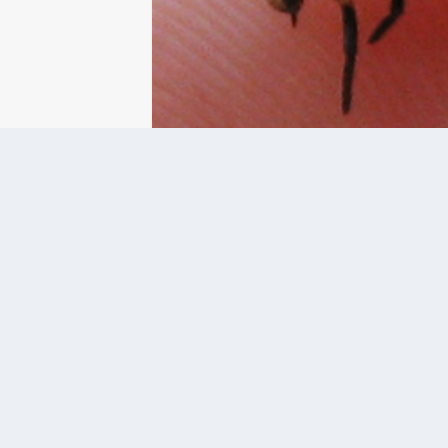
A minap olvastam egy bejegyzést,
hogy megette valami állat a retek 
köszönöm a hölgynek az ihletet, 
állatokról.
MOST A HASZNOS ROV