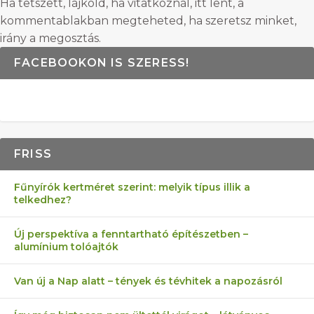
Ha tetszett, lájkold, ha vitatkoznál, itt lent, a
kommentablakban megteheted, ha szeretsz minket,
irány a megosztás.
FACEBOOKON IS SZERESS!
FRISS
Fűnyírók kertméret szerint: melyik típus illik a
telkedhez?
Új perspektíva a fenntartható építészetben –
alumínium tolóajtók
Van új a Nap alatt – tények és tévhitek a napozásról