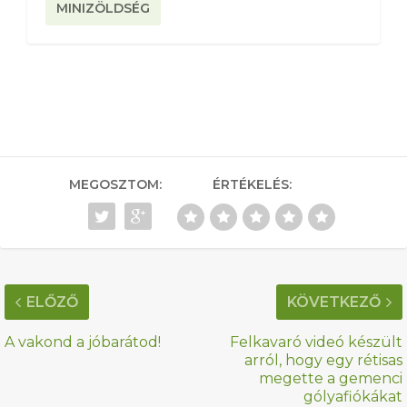
MINIZÖLDSÉG
MEGOSZTOM:
ÉRTÉKELÉS:
ELŐZŐ
KÖVETKEZŐ
A vakond a jóbarátod!
Felkavaró videó készült
arról, hogy egy rétisas
megette a gemenci
gólyafiókákat