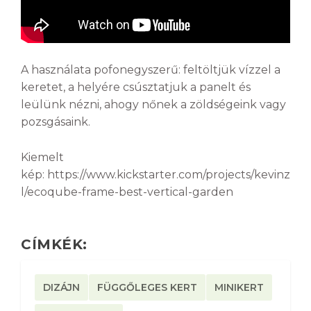
A használata pofonegyszerű: feltöltjük vízzel a
keretet, a helyére csúsztatjuk a panelt és
leülünk nézni, ahogy nőnek a zöldségeink vagy
pozsgásaink.
Kiemelt
kép: https://www.kickstarter.com/projects/kevinz
l/ecoqube-frame-best-vertical-garden
CÍMKÉK:
DIZÁJN
FÜGGŐLEGES KERT
MINIKERT