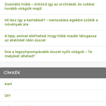
Zseniális trükk – öntözd így az orchideát, és sokkal
tovább virágzik majd
Mi lesz így a kertekkel? – nemsokára egekbe szökik a
növények ára
6 tipp, amivel elérheted, hogy több madár látogassa
az etetődet idén ősszel
Íme a legszínpompásabb ősszel nyíló virágok – Te
melyiket ülteted?
CÍMKÉK
Kert
DIY