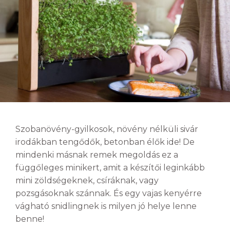
Szobanövény-gyilkosok, növény nélküli sivár
irodákban tengődők, betonban élők ide! De
mindenki másnak remek megoldás ez a
függőleges minikert, amit a készítői leginkább
mini zöldségeknek, csíráknak, vagy
pozsgásoknak szánnak. És egy vajas kenyérre
vágható snidlingnek is milyen jó helye lenne
benne!