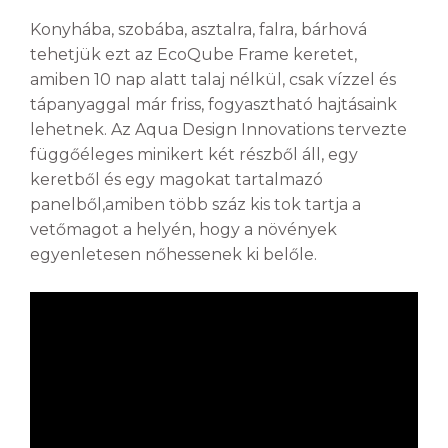
Konyhába, szobába, asztalra, falra, bárhová
tehetjük ezt az EcoQube Frame keretet,
amiben 10 nap alatt talaj nélkül, csak vízzel és
tápanyaggal már friss, fogyasztható hajtásaink
lehetnek. Az Aqua Design Innovations tervezte
függőéleges minikert két részből áll, egy
keretből és egy magokat tartalmazó
panelből,amiben több száz kis tok tartja a
vetőmagot a helyén, hogy a növények
egyenletesen nőhessenek ki belőle.