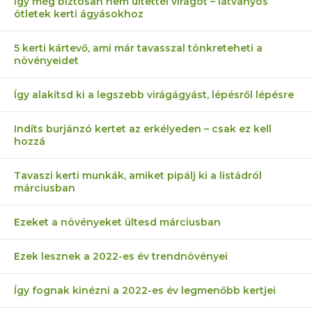
Így még biztosan nem ültettél virágot – látványos
ötletek kerti ágyásokhoz
5 kerti kártevő, ami már tavasszal tönkreteheti a
növényeidet
Így alakítsd ki a legszebb virágágyást, lépésről lépésre
Indíts burjánzó kertet az erkélyeden – csak ez kell
hozzá
Tavaszi kerti munkák, amiket pipálj ki a listádról
márciusban
Ezeket a növényeket ültesd márciusban
Ezek lesznek a 2022-es év trendnövényei
Így fognak kinézni a 2022-es év legmenőbb kertjei