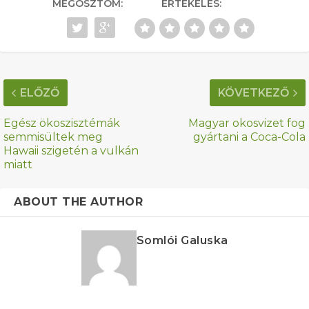
MEGOSZTOM:
ÉRTÉKELÉS:
ELŐZŐ
KÖVETKEZŐ
Egész ökoszisztémák
Magyar okosvizet fog
semmisültek meg
gyártani a Coca-Cola
Hawaii szigetén a vulkán
miatt
ABOUT THE AUTHOR
Somlói Galuska