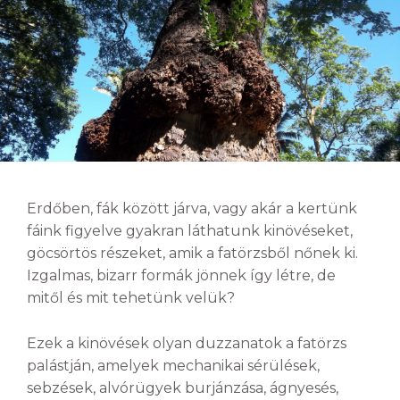
Erdőben, fák között járva, vagy akár a kertünk
fáink figyelve gyakran láthatunk kinövéseket,
göcsörtös részeket, amik a fatörzsből nőnek ki.
Izgalmas, bizarr formák jönnek így létre, de
mitől és mit tehetünk velük?
Ezek a kinövések olyan duzzanatok a fatörzs
palástján, amelyek mechanikai sérülések,
sebzések, alvórügyek burjánzása, ágnyesés,