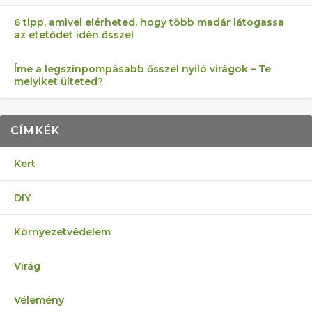
6 tipp, amivel elérheted, hogy több madár látogassa
az etetődet idén ősszel
Íme a legszínpompásabb ősszel nyíló virágok – Te
melyiket ülteted?
CÍMKÉK
Kert
DIY
Környezetvédelem
Virág
Vélemény