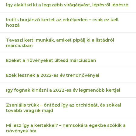
Így alakítsd ki a legszebb virágágyást, lépésről lépésre
Indíts burjánzó kertet az erkélyeden – csak ez kell
hozzá
Tavaszi kerti munkák, amiket pipálj ki a listádról
márciusban
Ezeket a növényeket ültesd márciusban
Ezek lesznek a 2022-es év trendnövényei
Így fognak kinézni a 2022-es év legmenőbb kertjei
Zseniális trükk – öntözd így az orchideát, és sokkal
tovább virágzik majd
Mi lesz így a kertekkel? – nemsokára egekbe szökik a
növények ára