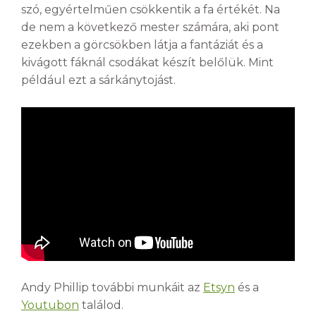
szó, egyértelműen csökkentik a fa értékét. Na
de nem a következő mester számára, aki pont
ezekben a görcsökben látja a fantáziát és a
kivágott fáknál csodákat készít belőlük. Mint
például ezt a sárkánytojást.
Andy Phillip további munkáit az
Etsyn
és a
Youtubon
találod.