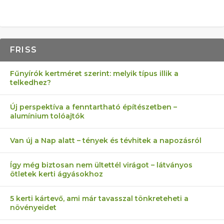
FRISS
Fűnyírók kertméret szerint: melyik típus illik a
telkedhez?
Új perspektíva a fenntartható építészetben –
alumínium tolóajtók
Van új a Nap alatt – tények és tévhitek a napozásról
Így még biztosan nem ültettél virágot – látványos
ötletek kerti ágyásokhoz
5 kerti kártevő, ami már tavasszal tönkreteheti a
növényeidet