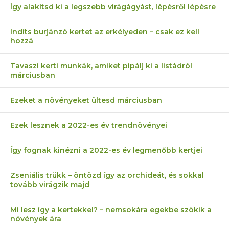
Így alakítsd ki a legszebb virágágyást, lépésről lépésre
Indíts burjánzó kertet az erkélyeden – csak ez kell
hozzá
Tavaszi kerti munkák, amiket pipálj ki a listádról
márciusban
Ezeket a növényeket ültesd márciusban
Ezek lesznek a 2022-es év trendnövényei
Így fognak kinézni a 2022-es év legmenőbb kertjei
Zseniális trükk – öntözd így az orchideát, és sokkal
tovább virágzik majd
Mi lesz így a kertekkel? – nemsokára egekbe szökik a
növények ára