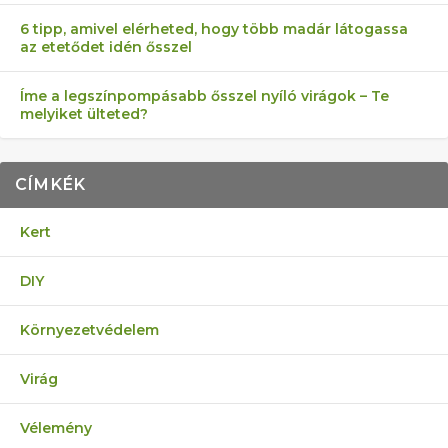
6 tipp, amivel elérheted, hogy több madár látogassa
az etetődet idén ősszel
Íme a legszínpompásabb ősszel nyíló virágok – Te
melyiket ülteted?
CÍMKÉK
Kert
DIY
Környezetvédelem
Virág
Vélemény