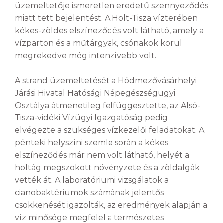
üzemeltetője ismeretlen eredetű szennyeződés
miatt tett bejelentést. A Holt-Tisza vízterében
kékes-zöldes elszíneződés volt látható, amely a
vízparton és a műtárgyak, csónakok körül
megrekedve még intenzívebb volt.
A strand üzemeltetését a Hódmezővásárhelyi
Járási Hivatal Hatósági Népegészségügyi
Osztálya átmenetileg felfüggesztette, az Alsó-
Tisza-vidéki Vízügyi Igazgatóság pedig
elvégezte a szükséges vízkezelői feladatokat. A
pénteki helyszíni szemle során a kékes
elszíneződés már nem volt látható, helyét a
holtág megszokott növényzete és a zöldalgák
vették át. A laboratóriumi vizsgálatok a
cianobaktériumok számának jelentős
csökkenését igazolták, az eredmények alapján a
víz minősége megfelel a természetes