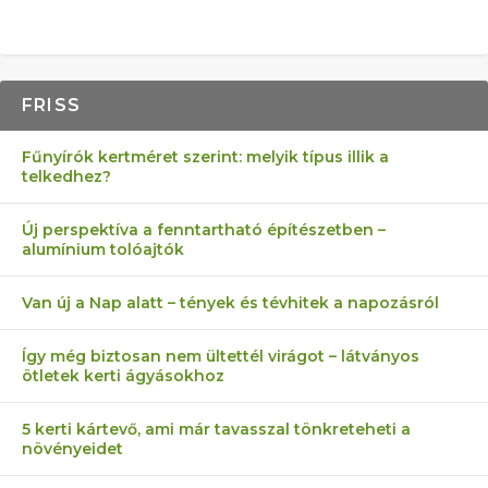
FRISS
Fűnyírók kertméret szerint: melyik típus illik a
telkedhez?
Új perspektíva a fenntartható építészetben –
alumínium tolóajtók
Van új a Nap alatt – tények és tévhitek a napozásról
Így még biztosan nem ültettél virágot – látványos
ötletek kerti ágyásokhoz
5 kerti kártevő, ami már tavasszal tönkreteheti a
növényeidet