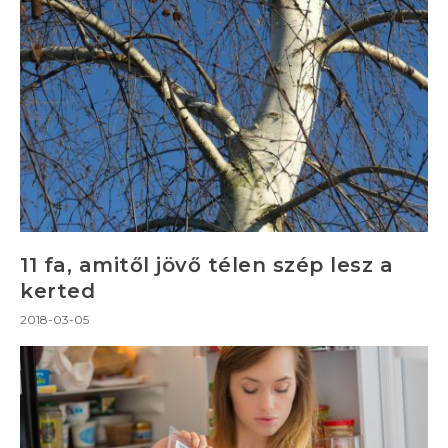
11 fa, amitől jövő télen szép lesz a
kerted
2018-03-05