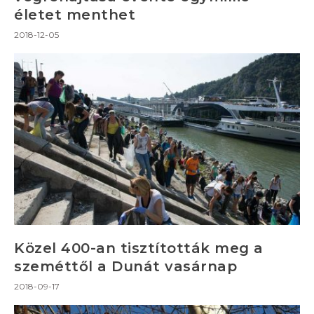
életet menthet
2018-12-05
Közel 400-an tisztították meg a
szeméttől a Dunát vasárnap
2018-09-17