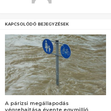
KAPCSOLÓDÓ BEJEGYZÉSEK
A párizsi megállapodás
végrehajtása évente egymillió