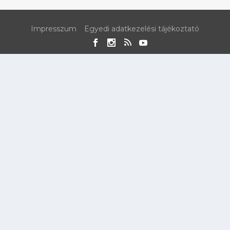
Impresszum
Egyedi adatkezelési tájékoztató