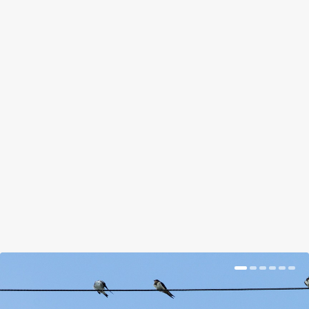
KUTYAPRÁJDOT A BALATONRA
by
Bognár Emese
|
Jul 19, 2017
|
Magazin
|
0
|
Amikor a stéget meg kell tisztítani a sirályszartól és
halcsontvázaktól, és mindez a tó vizében köt ki,
ahol a gyerekek is fürdenek, az gusztustalan, még
sem tiltjuk ki a sirályokat a Balatonból.
BŐVEBBEN