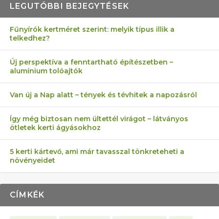
LEGUTÓBBI BEJEGYTÉSEK
Fűnyírók kertméret szerint: melyik típus illik a
telkedhez?
AZ ÖNELLÁTÁS 13 PONTJA
6 LEGJOBB NÖVÉNY SZOMSZÉD
FÉLREÉRTETT KERTÉSZKEDÉS:
AKI ELDOBÁLJA A CIGICSIKKEKET,
MÁRPEDIG A TŰZIJÁTÉK NEM MENŐ!
Új perspektíva a fenntartható építészetben –
alumínium tolóajtók
KEZDŐKNEK
ELLEN
TÉRKŐ ÉS MURVA
AZ EGY KÖ…
Van új a Nap alatt – tények és tévhitek a napozásról
Így még biztosan nem ültettél virágot – látványos
ötletek kerti ágyásokhoz
5 kerti kártevő, ami már tavasszal tönkreteheti a
növényeidet
CÍMKÉK